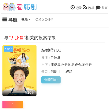
记录
榜单
留言
导航
视频
与
“尹汝昌”
相关的搜索结果
4.0分
结婚吧YOU
导演：
尹汝昌
主演：
李伊庚,赵秀敏,具俊会,池依秀
分类：
韩剧
2024
查看详情
第10集
1