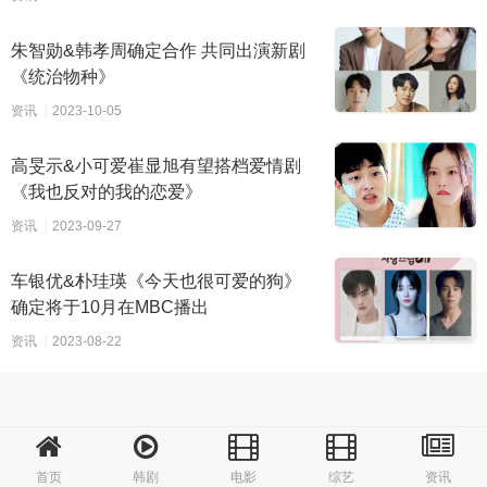
朱智勋&韩孝周确定合作 共同出演新剧
《统治物种》
资讯
2023-10-05
高旻示&小可爱崔显旭有望搭档爱情剧
《我也反对的我的恋爱》
资讯
2023-09-27
车银优&朴珪瑛《今天也很可爱的狗》
确定将于10月在MBC播出
资讯
2023-08-22
首页
韩剧
电影
综艺
资讯