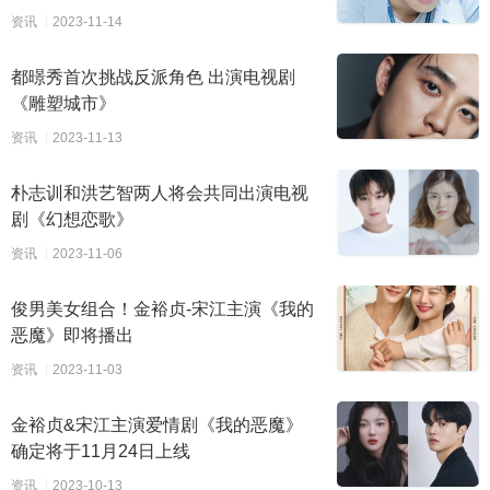
资讯
2023-11-14
都暻秀首次挑战反派角色 出演电视剧
《雕塑城市》
资讯
2023-11-13
朴志训和洪艺智两人将会共同出演电视
剧《幻想恋歌》
资讯
2023-11-06
俊男美女组合！金裕贞-宋江主演《我的
恶魔》即将播出
资讯
2023-11-03
金裕贞&宋江主演爱情剧《我的恶魔》
确定将于11月24日上线
资讯
2023-10-13