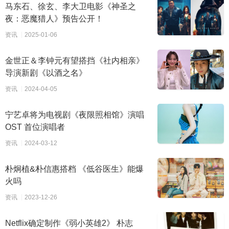
马东石、徐玄、李大卫电影《神圣之
夜：恶魔猎人》预告公开！
资讯
2025-01-06
金世正＆李钟元有望搭挡《社内相亲》
导演新剧《以酒之名》
资讯
2024-04-05
宁艺卓将为电视剧《夜限照相馆》演唱
OST 首位演唱者
资讯
2024-03-12
朴炯植&朴信惠搭档 《低谷医生》能爆
火吗
资讯
2023-12-26
Netflix确定制作《弱小英雄2》 朴志