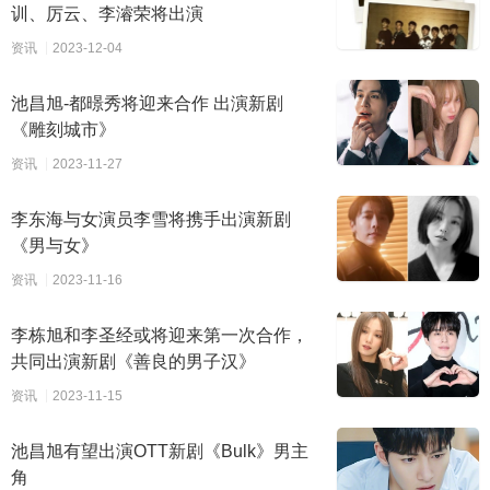
训、厉云、李濬荣将出演
资讯
2023-12-04
池昌旭-都暻秀将迎来合作 出演新剧
《雕刻城市》
资讯
2023-11-27
李东海与女演员李雪将携手出演新剧
《男与女》
资讯
2023-11-16
李栋旭和李圣经或将迎来第一次合作，
共同出演新剧《善良的男子汉》
资讯
2023-11-15
池昌旭有望出演OTT新剧《Bulk》男主
角