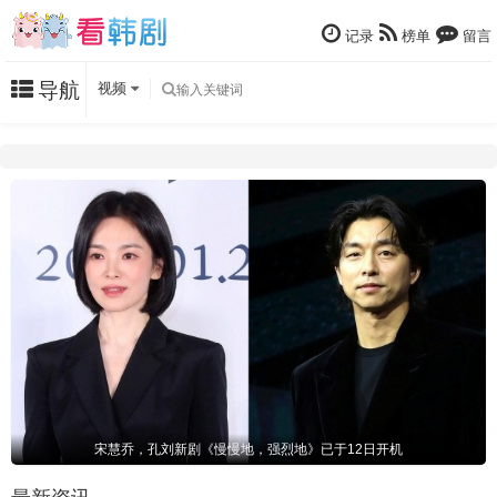
记录
榜单
留言
导航
视频
宋慧乔，孔刘新剧《慢慢地，强烈地》已于12日开机