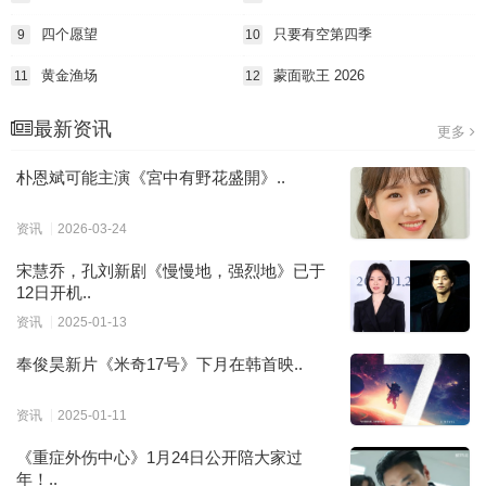
四个愿望
只要有空第四季
9
10
黄金渔场
蒙面歌王 2026
11
12
最新资讯
更多
朴恩斌可能主演《宮中有野花盛開》..
资讯
2026-03-24
宋慧乔，孔刘新剧《慢慢地，强烈地》已于
12日开机..
资讯
2025-01-13
奉俊昊新片《米奇17号》下月在韩首映..
资讯
2025-01-11
《重症外伤中心》1月24日公开陪大家过
年！..