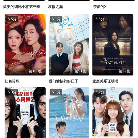
柔美的细胞小将第三季
权欲之巅
亲爱的X
6.5分
6.1分
5.6分
第100集
第91集
第22集
红色珍珠
我们愉快的好日子
家庭关系证明书
6.3分
6.1分
6.2分