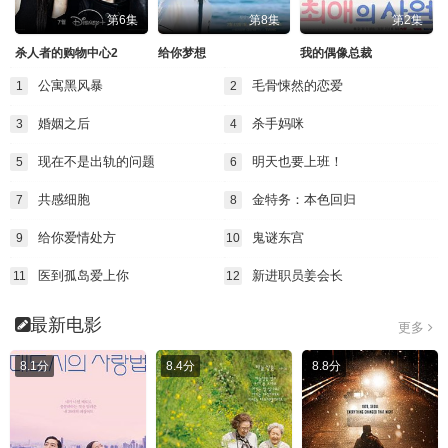
第6集
第8集
第2集
杀人者的购物中心2
给你梦想
我的偶像总裁
公寓黑风暴
毛骨悚然的恋爱
1
2
婚姻之后
杀手妈咪
3
4
现在不是出轨的问题
明天也要上班！
5
6
共感细胞
金特务：本色回归
7
8
给你爱情处方
鬼谜东宫
9
10
医到孤岛爱上你
新进职员姜会长
11
12
最新电影
更多
8.1分
8.4分
8.8分