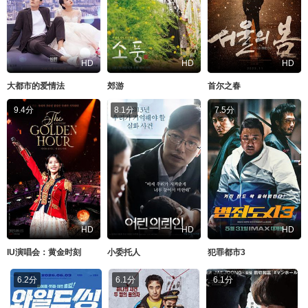
HD
HD
HD
大都市的爱情法
郊游
首尔之春
9.4分
8.1分
7.5分
HD
HD
HD
IU演唱会：黄金时刻
小委托人
犯罪都市3
6.2分
6.1分
6.1分