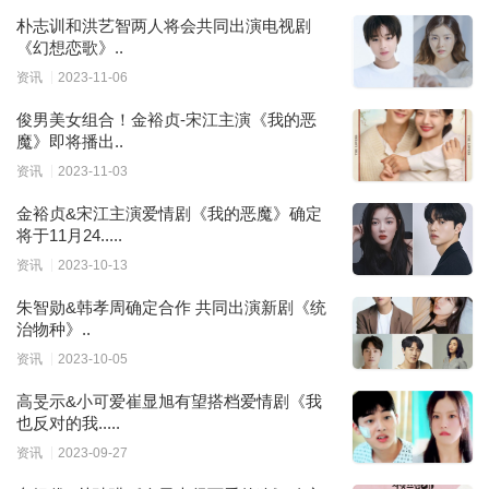
朴志训和洪艺智两人将会共同出演电视剧
《幻想恋歌》..
资讯
2023-11-06
俊男美女组合！金裕贞-宋江主演《我的恶
魔》即将播出..
资讯
2023-11-03
金裕贞&宋江主演爱情剧《我的恶魔》确定
将于11月24.....
资讯
2023-10-13
朱智勋&韩孝周确定合作 共同出演新剧《统
治物种》..
资讯
2023-10-05
高旻示&小可爱崔显旭有望搭档爱情剧《我
也反对的我.....
资讯
2023-09-27