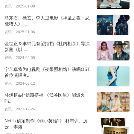
资讯
2025-01-08
马东石、徐玄、李大卫电影《神圣之夜：恶
魔猎人》.....
资讯
2025-01-06
金世正＆李钟元有望搭挡《社内相亲》导演
新剧《以.....
资讯
2024-04-05
宁艺卓将为电视剧《夜限照相馆》演唱OST
首位演唱者..
资讯
2024-03-12
朴炯植&朴信惠搭档 《低谷医生》能爆火
吗..
资讯
2023-12-26
Netflix确定制作《弱小英雄2》 朴志训、厉
云、李濬.....