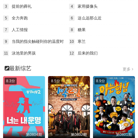
提前的葬礼
家用摄像头
3
4
全力奔跑
这么远那么近
5
6
人工情报
糖果
7
8
当我的指尖触碰到你的温度时
寒兰
9
10
泳池里的男孩
后来的我们
11
12
最新综艺
更多
8.3分
8.5分
8.9分
第0804期
第0802期
第0801期