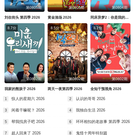
第0805期
第0805期
第0804期
刘在街头 第四季 2026
黄金渔场 2026
同床异梦2：你是我的命运 2026
8.7分
8.5分
8.1分
第0802期
第0802期
第0802期
我家的熊孩子 2026
两天一夜第四季 2026
全知干预视角 2026
惊人的星期六 2026
认识的哥哥 2026
1
2
闲着干嘛呢？ 2026
我独自生活 2026
3
4
帮我找房子吧 2026
环环相扣的老故事 第四季 2026
5
6
超人回来了 2026
鬼怪十周年特别篇
7
8