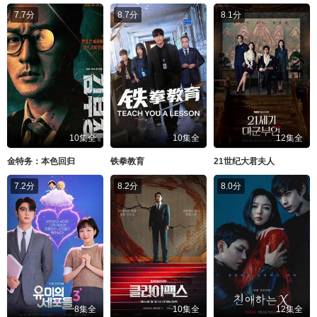
7.7分
8.7分
8.1分
10集全
10集全
12集全
金特务：本色回归
铁拳教育
21世纪大君夫人
7.2分
8.2分
8.0分
8集全
10集全
12集全