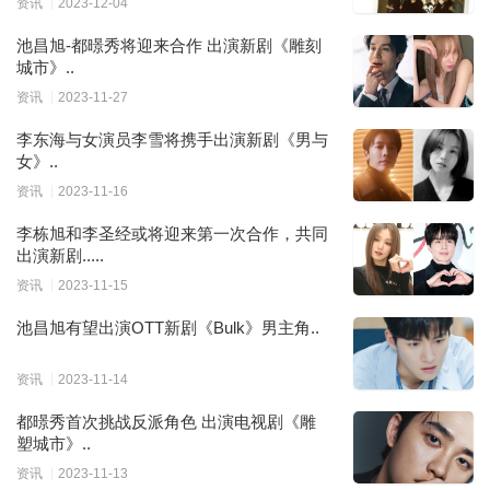
资讯
2023-12-04
池昌旭-都暻秀将迎来合作 出演新剧《雕刻
城市》..
资讯
2023-11-27
李东海与女演员李雪将携手出演新剧《男与
女》..
资讯
2023-11-16
李栋旭和李圣经或将迎来第一次合作，共同
出演新剧.....
资讯
2023-11-15
池昌旭有望出演OTT新剧《Bulk》男主角..
资讯
2023-11-14
都暻秀首次挑战反派角色 出演电视剧《雕
塑城市》..
资讯
2023-11-13