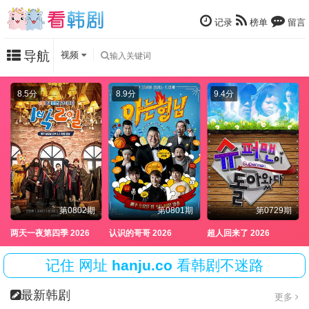
记录
榜单
留言
导航
视频
8.5分
8.9分
9.4分
第0802期
第0801期
第0729期
两天一夜第四季 2026
认识的哥哥 2026
超人回来了 2026
记住
网址
hanju.co
看韩剧不迷路
最新韩剧
更多