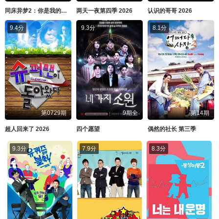
同床异梦2：你是我的命运 2026
两天一夜第四季 2026
认识的哥哥 2026
9.4分
9.3分
8.1分
第0729期
9期全
第14期
超人回来了 2026
四个愿望
偶然的社长 第三季
9.3分
7.9分
8.3分