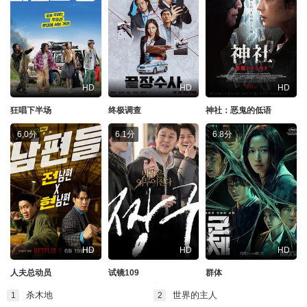
HD
HD
HD
狂唱下半场
终极调查
神社：恶鬼的低语
6.0分
6.1分
6.8分
HD
HD
HD
人夫总动员
试镜109
群体
杀木地
世界的主人
1
2