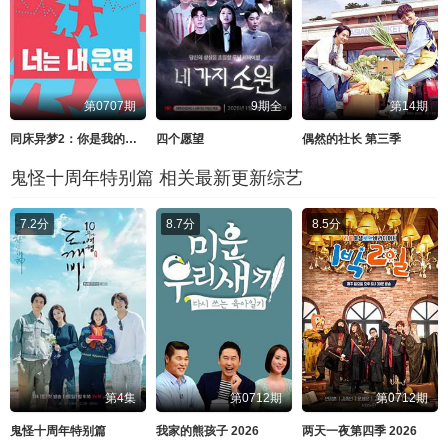
第0707期
9期全
第14期
同床异梦2：你是我的命运 2026
四个愿望
偶然的社长 第三季
鬼怪十周年特别篇 相关最新更新综艺
7.2分
8.7分
8.5分
第4集
第0712期
第0712期
鬼怪十周年特别篇
我家的熊孩子 2026
两天一夜第四季 2026