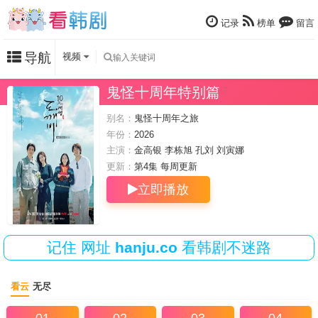
记录
榜单
留言
导航
视频
鬼怪十周年特别篇
别名：
鬼怪十周年之旅
年份：
2026
主演：
金高银
李栋旭
孔刘
刘寅娜
更新：
第4集 每周
更新
立即播放
记住
网址
hanju.co
看韩剧不迷路
看云
无尽