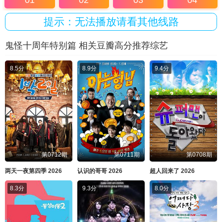
01
02
03
04
提示：无法播放请看其他线路
鬼怪十周年特别篇 相关豆瓣高分推荐综艺
8.5分
8.9分
9.4分
第0712期
第0711期
第0708期
两天一夜第四季 2026
认识的哥哥 2026
超人回来了 2026
8.3分
9.3分
8.0分