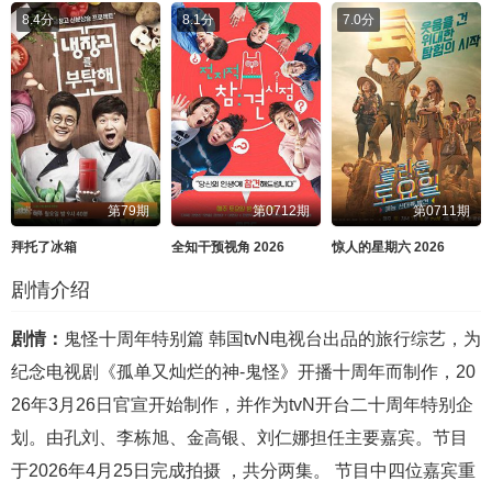
8.4分
8.1分
7.0分
第79期
第0712期
第0711期
拜托了冰箱
全知干预视角 2026
惊人的星期六 2026
剧情介绍
剧情：
鬼怪十周年特别篇 韩国tvN电视台出品的旅行综艺，为
纪念电视剧《孤单又灿烂的神-鬼怪》开播十周年而制作，20
26年3月26日官宣开始制作，并作为tvN开台二十周年特别企
划。由孔刘、李栋旭、金高银、刘仁娜担任主要嘉宾。节目
于2026年4月25日完成拍摄 ，共分两集。 节目中四位嘉宾重