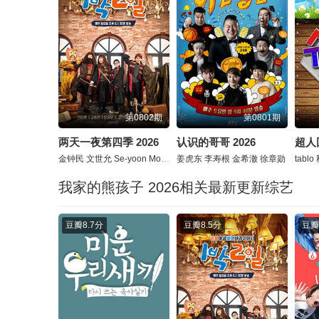
第0802期
第0801期
两天一夜第四季 2026
认识的哥哥 2026
超人回
金钟民
文世允
Se-yoon
Moon
姜虎东
李寿根
金希澈
徐章勋
tablo
我家的熊孩子 2026相关最新更新综艺
豆瓣
8.7分
豆瓣
8.5分
豆瓣