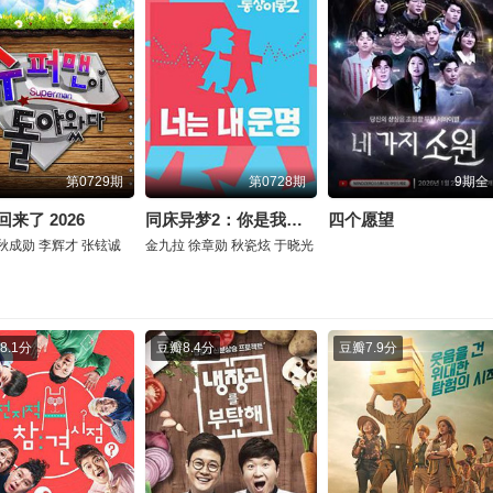
第0729期
第0728期
9期全
来了 2026
同床异梦2：你是我的命运 2026
四个愿望
秋成勋
李辉才
张铉诚
金九拉
徐章勋
秋瓷炫
于晓光
8.1分
豆瓣
8.4分
豆瓣
7.9分