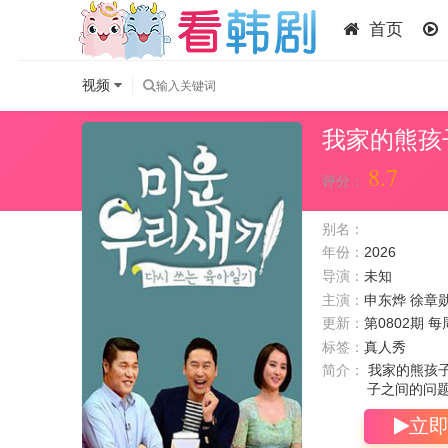
首页
视频
我家的熊孩子
8.7
评分：
别名：
年份：
2026
导演：
未知
主演：
申东烨
徐章
更新：
第0802期 每
标签：
真人秀
简介：
我家的熊孩子
子之间的问题
立