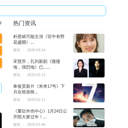
热门资讯
序
朴恩斌可能主演《宮中有野
花盛開》...
资讯
2026-03-24
宋慧乔，孔刘新剧《慢慢
地，强烈地》已......
资讯
2025-01-13
奉俊昊新片《米奇17号》下
月在韩首映...
资讯
2025-01-11
《重症外伤中心》1月24日公
开陪大家过年！...
资讯
2025-01-08