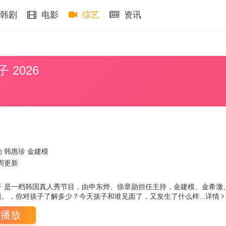
韩剧
电影
综艺
资讯
 2026
勋
韩惠珍
金建模
周
更新
 是一档韩国真人秀节目，由申东烨、徐章勋担任主持，金建模、金希澈
。，你对孩子了解多少？今天孩子和谁见面了，又发生了什么样...
详情
即播放