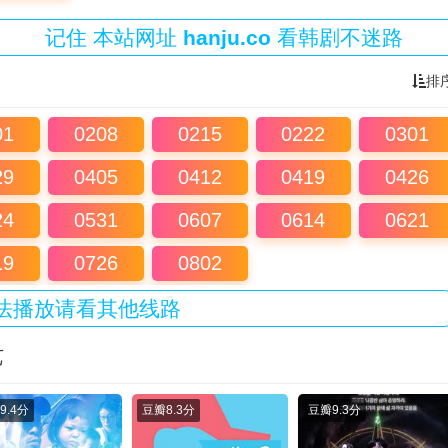
记住
本站
网址
hanju.co
看韩剧不迷路
排
01
0208
0215
0222
0301
29
0405
0412
0419
0426
24
0531
0607
0614
0621
19
0726
0802
法播放请看其他线路
艺
9.4分
豆瓣
8.3分
豆瓣
9.3分