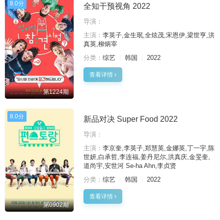
8.0分
全知干预视角 2022
导演：
主演：
李英子,金生珉,全炫茂,宋恩伊,梁世亨,洪
真英,柳炳宰
分类：
综艺
韩国
2022
查看详情
第1224期
8.0分
新品对决 Super Food 2022
导演：
主演：
李京奎,李英子,郑慧英,金娜英,丁一宇,陈
世妍,白承哲,李连福,姜丹尼尔,洪真庆,金旻奎,
道尚宇,安世河 Se-ha Ahn,李贞贤
分类：
综艺
韩国
2022
查看详情
第0902期