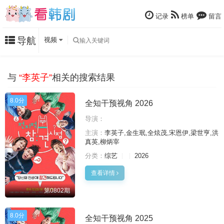
记录
榜单
留言
导航
视频
与
“李英子”
相关的搜索结果
8.0分
全知干预视角 2026
导演：
主演：
李英子,金生珉,全炫茂,宋恩伊,梁世亨,洪
真英,柳炳宰
分类：
综艺
2026
查看详情
第0802期
8.0分
全知干预视角 2025