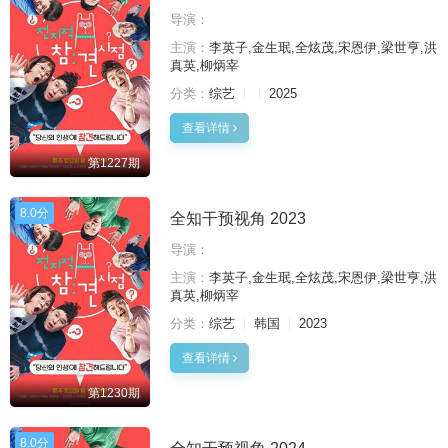
导演：
主演：
李英子,金生珉,全炫茂,宋恩伊,梁世亨,洪
真英,柳炳宰
分类：
综艺
2025
查看详情
第1227期
8.0分
全知干预视角 2023
导演：
主演：
李英子,金生珉,全炫茂,宋恩伊,梁世亨,洪
真英,柳炳宰
分类：
综艺
韩国
2023
查看详情
第1230期
8.0分