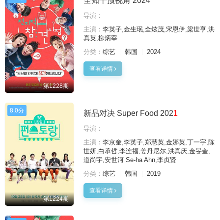
全知干预视角 2024
导演：
主演：
李英子,金生珉,全炫茂,宋恩伊,梁世亨,洪
真英,柳炳宰
分类：
综艺
韩国
2024
查看详情
第1228期
8.0分
新品对决 Super Food 202
1
导演：
主演：
李京奎,李英子,郑慧英,金娜英,丁一宇,陈
世妍,白承哲,李连福,姜丹尼尔,洪真庆,金旻奎,
道尚宇,安世河 Se-ha Ahn,李贞贤
分类：
综艺
韩国
2019
查看详情
第1224期