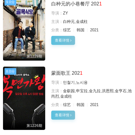
9.0分
白种元的小巷餐厅 202
1
导演：
ZY
主演：
白种元,金成柱
分类：
综艺
韩国
2021
查看详情
第1229期
8.0分
蒙面歌王 202
1
导演：
민철기,노시용
主演：
金叡园,申宝拉,金九拉,洪恩熙,金亨石,池
尚烈,金成柱
分类：
综艺
韩国
2021
查看详情
第1226期