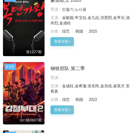
蒙面歌王 2020
导演：
민철기,노시용
主演：
金叡园,申宝拉,金九拉,洪恩熙,金亨石,池
尚烈,金成柱
分类：
综艺
韩国
2015
查看详情
第1227期
8.0分
钢铁部队 第二季
导演：
主演：
金成柱,金希澈,张东民,金东炫,崔英才,安
宥真
分类：
综艺
韩国
2022
查看详情
第0607期