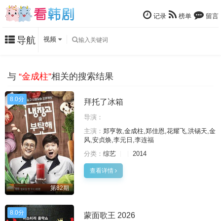
记录
榜单
留言
导航
视频
与
“金成柱”
相关的搜索结果
8.0分
拜托了冰箱
导演：
主演：
郑亨敦,金成柱,郑佳恩,花耀飞,洪锡天,金
风,安贞焕,李元日,李连福
分类：
综艺
2014
查看详情
第82期
8.0分
蒙面歌王 2026