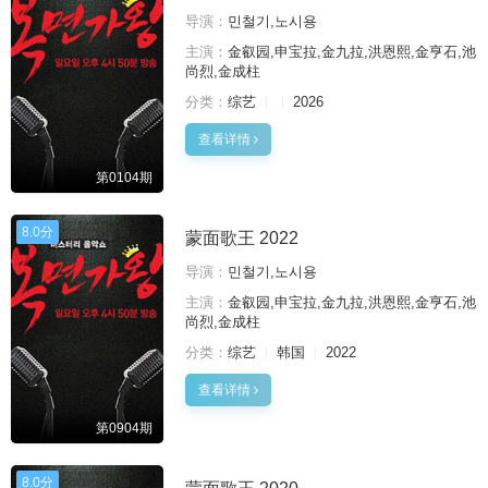
导演：
민철기,노시용
主演：
金叡园,申宝拉,金九拉,洪恩熙,金亨石,池
尚烈,金成柱
分类：
综艺
2026
查看详情
第0104期
8.0分
蒙面歌王 2022
导演：
민철기,노시용
主演：
金叡园,申宝拉,金九拉,洪恩熙,金亨石,池
尚烈,金成柱
分类：
综艺
韩国
2022
查看详情
第0904期
8.0分