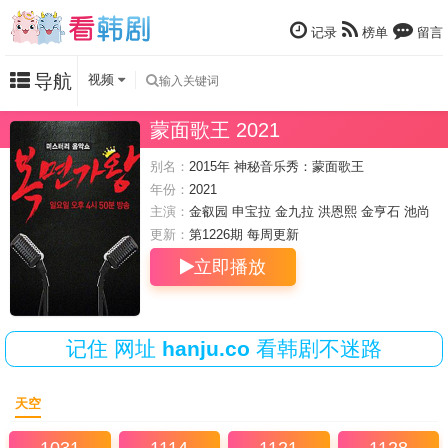
记录
榜单
留言
导航
视频
蒙面歌王 2021
别名：
2015年 神秘音乐秀：蒙面歌王
年份：
2021
主演：
金叡园
申宝拉
金九拉
洪恩熙
金亨石
池尚
烈
金成柱
更新：
第1226期 每周
更新
立即播放
记住
网址
hanju.co
看韩剧不迷路
天空