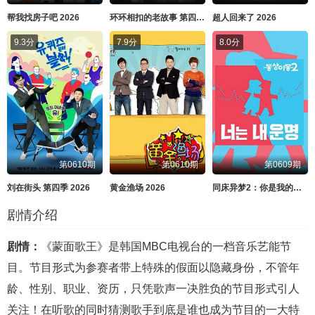
帮我找房子吧 2026
环环相扣的老故事 第四季 2026
超人回来了 2026
9.3分
7.9分
8.0分
第0610期
第0610期
第0609期
刘在街头 第四季 2026
黄金渔场 2026
同床异梦2：你是我的命运 2026
剧情介绍
剧情：
《蒙面歌王》是韩国MBC电视台的一档音乐艺能节
目。节目形式为参赛者带上特殊的假面以隐藏身份，不管年
龄、性别、职业、资历，只凭歌声一决胜负的节目形式引人
关注！在听歌的同时猜测歌手到底是谁也成为节目的一大特