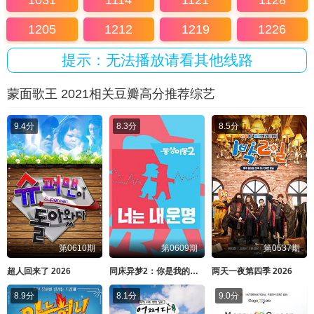
1031
1114
1121
1128
1205
1212
1219
1226
提示：无法播放请看其他线路
蒙面歌王 2021相关豆瓣高分推荐综艺
9.4分
8.3分
8.5分
第0610期
第0609期
第0537期
超人回来了 2026
同床异梦2：你是我的命运 2026
两天一夜第四季 2026
8.9分
8.1分
9.0分