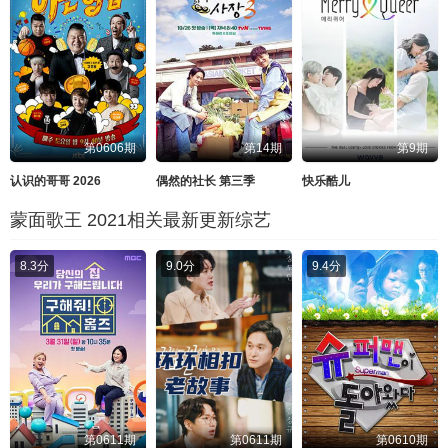
第0606期
第14期
第9期
认识的哥哥 2026
偶然的社长 第三季
快乐酷儿
蒙面歌王 2021相关最新更新综艺
8.3分
9.0分
9.4分
第0611期
第0611期
第0610期