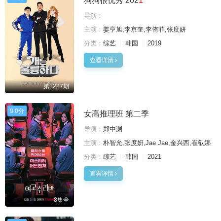
狗狗很优秀 202
1
导演：
主演：
姜亨旭,李京奎,李侑菲,张度妍
分类：
综艺
韩国
2019
查看详情
第1227期
9.0分
女高推理班 第二季
导演：
郑中渊
主演：
朴智允,张度妍,Jae Jae,金兴西,崔叡娜
分类：
综艺
韩国
2021
查看详情
8集全