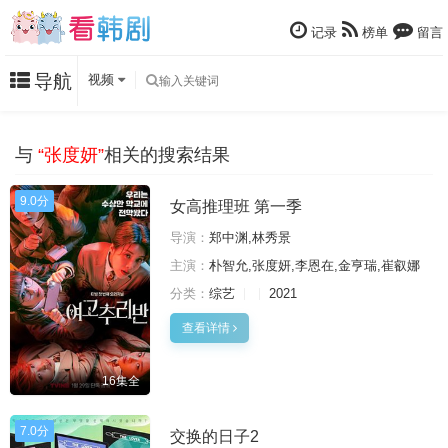
记录
榜单
留言
导航
视频
与
“张度妍”
相关的搜索结果
9.0分
女高推理班 第一季
导演：
郑中渊,林秀景
主演：
朴智允,张度妍,李恩在,金亨瑞,崔叡娜
分类：
综艺
2021
查看详情
16集全
7.0分
交换的日子2