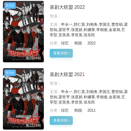
9.0分
喜剧大联盟 2022
导演：
主演：
申永一,郑仁英,刘相务,李国主,曹世镐,梁
世灿,梁世亨,张度妍,朴娜莱,李相俊,金基旭,艺
宰型,安英美,李世英,张东民
分类：
综艺
韩国
2022
查看详情
第0904期
9.0分
喜剧大联盟 202
1
导演：
主演：
申永一,郑仁英,刘相务,李国主,曹世镐,梁
世灿,梁世亨,张度妍,朴娜莱,李相俊,金基旭,艺
宰型,安英美,李世英,张东民
分类：
综艺
韩国
2011
查看详情
第1219期