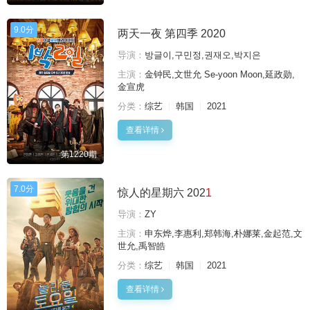
9.0分
两天一夜 第四季 2020
导演：
방글이,구민정,권재오,박지은
主演：
金钟民,文世允 Se-yoon Moon,延政勋,
金宣虎
分类：
综艺
韩国
2021
查看详情
第1220期
7.0分
惊人的星期六 202
1
导演：
ZY
主演：
申东烨,李惠利,郑韩海,朴娜莱,金起范,文
世允,禹智皓
分类：
综艺
韩国
2021
查看详情