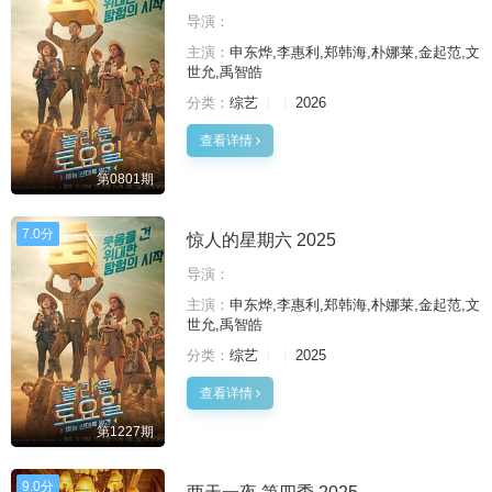
导演：
主演：
申东烨,李惠利,郑韩海,朴娜莱,金起范,文
世允,禹智皓
分类：
综艺
2026
查看详情
第0801期
7.0分
惊人的星期六 2025
导演：
主演：
申东烨,李惠利,郑韩海,朴娜莱,金起范,文
世允,禹智皓
分类：
综艺
2025
查看详情
第1227期
9.0分