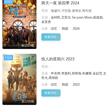
9.0分
两天一夜 第四季 2024
导演：
방글이,구민정,권재오,박지은
主演：
金钟民,文世允 Se-yoon Moon,延政勋,
金宣虎
分类：
综艺
韩国
2024
查看详情
第1222期
7.0分
惊人的星期六 2023
导演：
主演：
申东烨,李惠利,郑韩海,朴娜莱,金起范,文
世允,禹智皓
分类：
综艺
韩国
2023
查看详情
第1230期