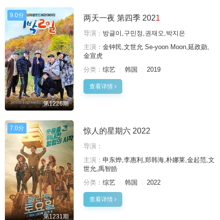
9.0分
两天一夜 第四季 202
1
导演：
방글이,구민정,권재오,박지은
主演：
金钟民,文世允 Se-yoon Moon,延政勋,
金宣虎
分类：
综艺
韩国
2019
查看详情
第1226期
7.0分
惊人的星期六 2022
导演：
主演：
申东烨,李惠利,郑韩海,朴娜莱,金起范,文
世允,禹智皓
分类：
综艺
韩国
2022
查看详情
第1231期