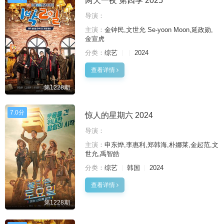
两天一夜 第四季 2025
导演：
主演：
金钟民,文世允 Se-yoon Moon,延政勋,
金宣虎
分类：
综艺
2024
查看详情
第1228期
7.0分
惊人的星期六 2024
导演：
主演：
申东烨,李惠利,郑韩海,朴娜莱,金起范,文
世允,禹智皓
分类：
综艺
韩国
2024
查看详情
第1228期