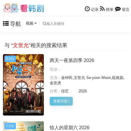
记录
榜单
留言
导航
视频
与
“文世允”
相关的搜索结果
8.0分
两天一夜第四季 2026
导演：
主演：
金钟民,文世允 Se-yoon Moon,延政勋,
金宣虎
分类：
综艺
2026
查看详情
第0802期
7.0分
惊人的星期六 2026