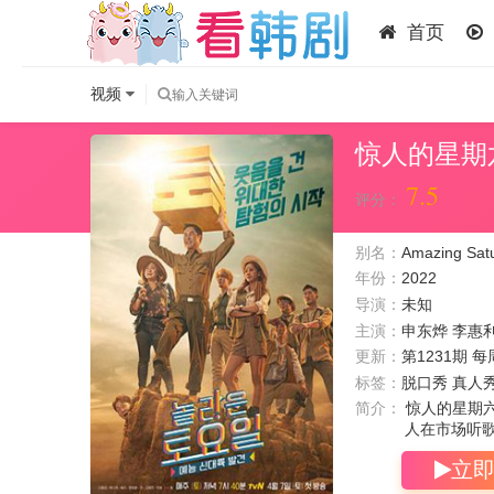
首页
视频
惊人的星期六
7.5
评分：
别名：
Amazing Sat
年份：
2022
导演：
未知
主演：
申东烨
李惠
更新：
第1231期 每
标签：
脱口秀 真人
简介：
惊人的星期六
人在市场听
立