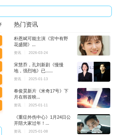
热门资讯
序
朴恩斌可能主演《宮中有野
花盛開》...
资讯
2026-03-24
宋慧乔，孔刘新剧《慢慢
地，强烈地》已......
资讯
2025-01-13
奉俊昊新片《米奇17号》下
月在韩首映...
资讯
2025-01-11
《重症外伤中心》1月24日公
开陪大家过年！...
资讯
2025-01-08