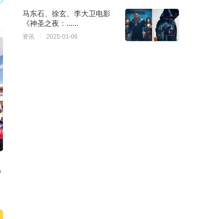
马东石、徐玄、李大卫电影
《神圣之夜：......
资讯
2025-01-06
中