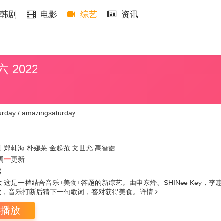
韩剧
电影
综艺
资讯
 2022
urday / amazingsaturday
利
郑韩海
朴娜莱
金起范
文世允
禹智皓
周
一
更新
秀
 这是一档结合音乐+美食+答题的新综艺。由申东烨、SHINee Key
歌，音乐打断后猜下一句歌词，答对获得美食。
详情
即播放