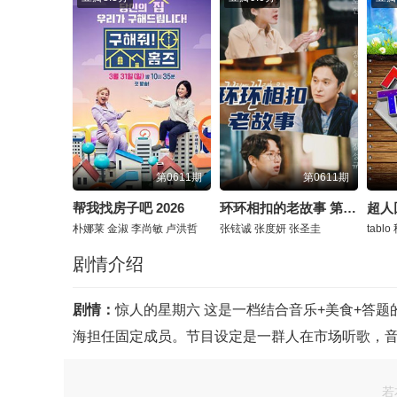
第0611期
第0611期
帮我找房子吧 2026
环环相扣的老故事 第四季 2026
超人回
朴娜莱
金淑
李尚敏
卢洪哲
张铉诚
张度妍
张圣圭
tablo
剧情介绍
剧情：
惊人的星期六 这是一档结合音乐+美食+答题的
海担任固定成员。节目设定是一群人在市场听歌，
若