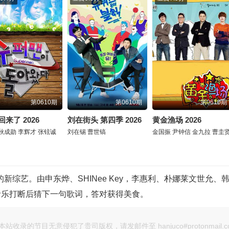
第0610期
第0610期
第0610期
来了 2026
刘在街头 第四季 2026
黄金渔场 2026
秋成勋
李辉才
张铉诚
刘在锡
曹世镐
金国振
尹钟信
金九拉
曹圭
新综艺。由申东烨、SHINee Key，李惠利、朴娜莱文世允、
音乐打断后猜下一句歌词，答对获得美食。
本站收录的节目无意侵犯了贵司版权，请发邮件至 hanjuco#protonmail.c