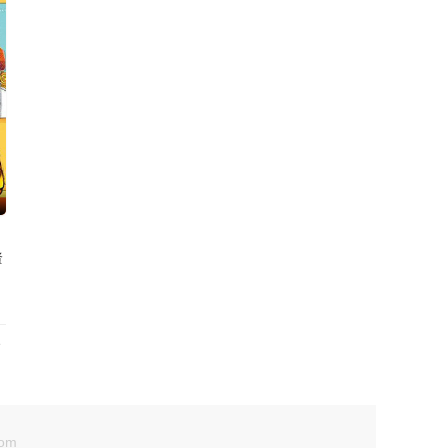
贤
韩
om