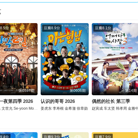
艺
8.5分
豆瓣
8.9分
豆瓣
8.1分
第0537期
第0606期
第14期
一夜第四季 2026
认识的哥哥 2026
偶然的社长 第三季
民
文世允
Se-yoon
Moon
姜虎东
李寿根
金希澈
徐章勋
赵寅成
车太贤
韩孝周
金雅
9.4分
豆瓣
9.3分
豆瓣
7.9分