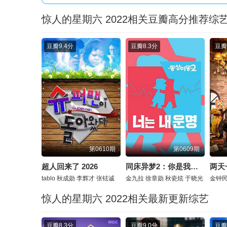
惊人的星期六 2022相关豆瓣高分推荐综
豆瓣
9.4分
豆瓣
8.3分
豆瓣
第0610期
第0609期
超人回来了 2026
同床异梦2：你是我的命运 2026
两天
tablo
秋成勋
李辉才
张铉诚
金九拉
徐章勋
秋瓷炫
于晓光
金钟
惊人的星期六 2022相关最新更新综艺
豆瓣
8.3分
豆瓣
9.0分
豆瓣