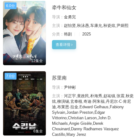
6.0分
牵牛和仙女
导演：
金勇完
主演：
赵怡贤,秋泳愚,车康允,秋瓷炫,尹炳熙
分类：
韩剧
2025
查看详情
12集全
7.0分
苏里南
导演：
尹钟彬
主演：
河正宇,黄政民,朴海秀,赵祐镇,张震,秋瓷
炫,柳演锡,玄奉植,奇迪·阿朱福,丹尼尔·C·肯尼
迪,布莱恩·拉金,Edward Gelhaus,Fabiony
Sylvain,Jordan Preston,Édgar
Vittorino,Christian Larson,John D.
Michaels,Angie Gisèle,Derek
Chouinard,Danny Radhames Vasquez
6集全
Castillo,Mary Jerez