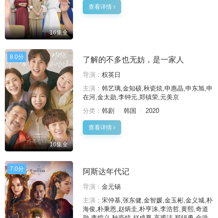
查看详情
16集全
8.0分
了解的不多也无妨，是一家人
导演：
权英日
主演：
韩艺璃,金知硕,秋瓷炫,申惠晶,申东旭,申
在河,金太勋,李钟元,郑镇荣,元美京
分类：
韩剧
韩国
2020
查看详情
16集全
7.0分
阿斯达年代记
导演：
金元锡
主演：
宋仲基,张东健,金智媛,金玉彬,金义城,朴
海俊,朴秉恩,赵炳圭,朴亨洙,李浩哲,黄熙,奇道
勋,李煌义,秋瓷炫,赵成夏,高甫洁,郑锡勇,金浩