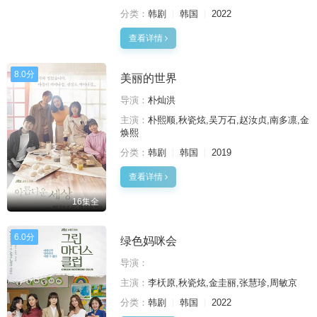
分类：
韩剧
韩国
2022
查看详情
8.0分
美丽的世界
导演：
朴灿洪
主演：
朴熙顺,秋瓷炫,吴万石,赵汝贞,南多凛,金
焕熙
分类：
韩剧
韩国
2019
查看详情
16集全
6.0分
绿色妈咪会
导演：
主演：
李枖原,秋瓷炫,金圭丽,张慧珍,周敏京
分类：
韩剧
韩国
2022