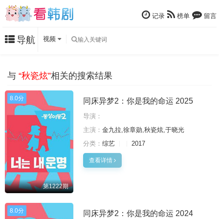
记录
榜单
留言
导航
视频
与
“秋瓷炫”
相关的搜索结果
8.0分
同床异梦2：你是我的命运 2025
导演：
主演：
金九拉,徐章勋,秋瓷炫,于晓光
分类：
综艺
2017
查看详情
第1222期
8.0分
同床异梦2：你是我的命运 2024