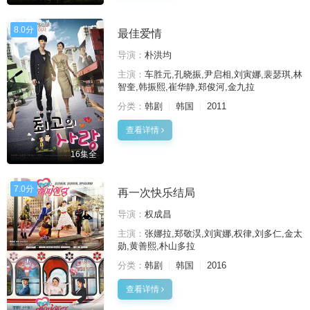
8.0分
最佳爱情
导演：
朴洪均
主演：
车胜元,孔晓振,尹启相,刘寅娜,裴瑟琪,林
智奎,韩振熙,崔华静,郑俊河,金九拉
分类：
韩剧
韩国
2011
查看详情
16集全
7.0分
再一次快乐结局
导演：
权成昌
主演：
张娜拉,郑敬淏,刘寅娜,权律,刘多仁,金太
勋,黄善熙,朴山多拉
分类：
韩剧
韩国
2016
查看详情