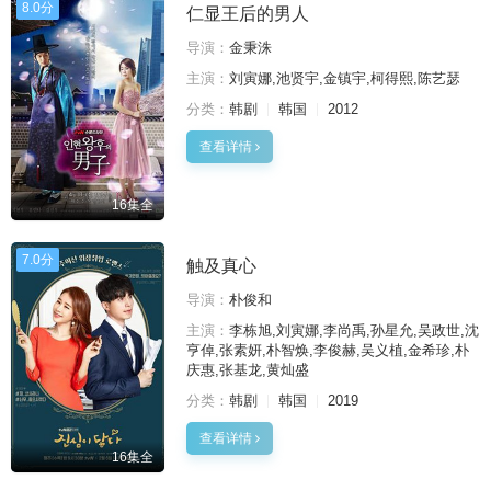
8.0分
仁显王后的男人
导演：
金秉洙
主演：
刘寅娜,池贤宇,金镇宇,柯得熙,陈艺瑟
分类：
韩剧
韩国
2012
查看详情
16集全
7.0分
触及真心
导演：
朴俊和
主演：
李栋旭,刘寅娜,李尚禹,孙星允,吴政世,沈
亨倬,张素妍,朴智焕,李俊赫,吴义植,金希珍,朴
庆惠,张基龙,黄灿盛
分类：
韩剧
韩国
2019
查看详情
16集全