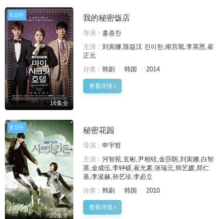
6.0分
我的秘密饭店
导演：
홍종찬
主演：
刘寅娜,陈益汉 진이한,南宫珉,李英恩,崔
正元
分类：
韩剧
韩国
2014
查看详情
16集全
8.0分
秘密花园
导演：
申宇哲
主演：
河智苑,玄彬,尹相铉,金莎朗,刘寅娜,白智
英,金成伍,李钟硕,崔允素,张瑞元,韩艺媛,郑仁
基,李浚赫,孙艺珍,李必立
分类：
韩剧
韩国
2010
查看详情
20集全