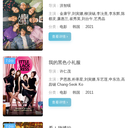
导演：
洪智暎
主演：
金康宇,刘寅娜,柳演锡,李沇熹,李东辉,陈
都灵,廉惠兰,崔秀英,刘台午,艺秀晶
分类：
电影
韩国
2021
查看详情
7.0分
我的黑色小礼服
导演：
许仁茂
主演：
尹恩惠,朴寒星,刘寅娜,车艺莲,申东浩,高
昌锡 Chang-Seok Ko
分类：
电影
韩国
2011
查看详情
7.0分