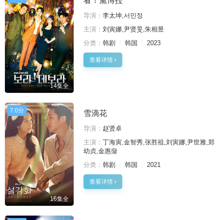
看！黛博拉
导演：
李太坤,서민정
主演：
刘寅娜,尹贤旻,朱相昱
分类：
韩剧
韩国
2023
查看详情
14集全
7.0分
雪滴花
导演：
赵贤卓
主演：
丁海寅,金智秀,张胜祖,刘寅娜,尹世雅,郑
幼贞,金惠奫
分类：
韩剧
韩国
2021
查看详情
16集全