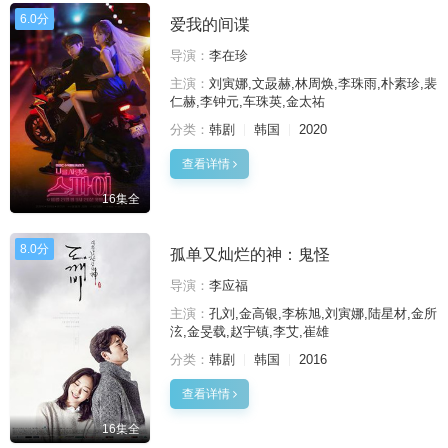
6.0分
爱我的间谍
导演：
李在珍
主演：
刘寅娜,文晸赫,林周焕,李珠雨,朴素珍,裴
仁赫,李钟元,车珠英,金太祐
分类：
韩剧
韩国
2020
查看详情
16集全
8.0分
孤单又灿烂的神：鬼怪
导演：
李应福
主演：
孔刘,金高银,李栋旭,刘寅娜,陆星材,金所
泫,金旻载,赵宇镇,李艾,崔雄
分类：
韩剧
韩国
2016
查看详情
16集全