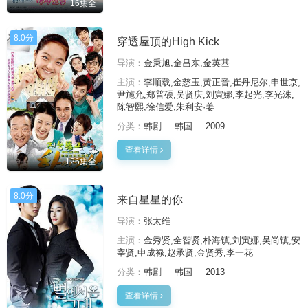
16集全
8.0分
穿透屋顶的High Kick
导演：
金秉旭,金昌东,金英基
主演：
李顺载,金慈玉,黄正音,崔丹尼尔,申世京,
尹施允,郑普硕,吴贤庆,刘寅娜,李起光,李光洙,
陈智熙,徐信爱,朱利安·姜
分类：
韩剧
韩国
2009
查看详情
126集全
8.0分
来自星星的你
导演：
张太维
主演：
金秀贤,全智贤,朴海镇,刘寅娜,吴尚镇,安
宰贤,申成禄,赵承贤,金贤秀,李一花
分类：
韩剧
韩国
2013
查看详情