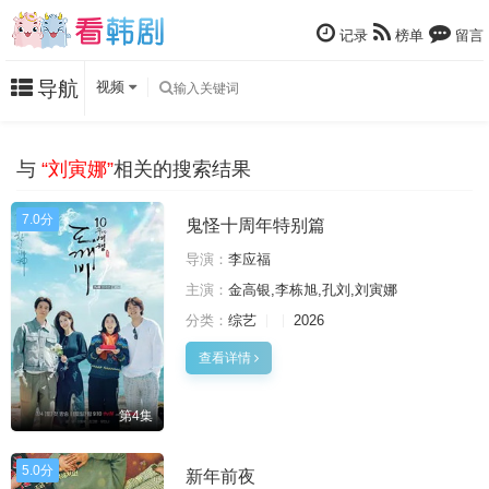
记录
榜单
留言
导航
视频
与
“刘寅娜”
相关的搜索结果
7.0分
鬼怪十周年特别篇
导演：
李应福
主演：
金高银,李栋旭,孔刘,刘寅娜
分类：
综艺
2026
查看详情
第4集
5.0分
新年前夜