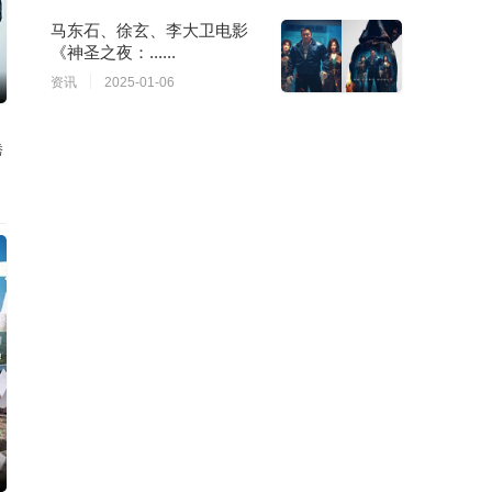
马东石、徐玄、李大卫电影
《神圣之夜：......
资讯
2025-01-06
秀