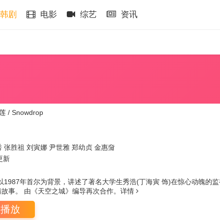
韩剧
电影
综艺
资讯
 / Snowdrop
秀
张胜祖
刘寅娜
尹世雅
郑幼贞
金惠奫
更新
以1987年首尔为背景，讲述了著名大学生秀浩(丁海寅 饰)在惊心动魄的
情故事。 由《天空之城》编导再次合作。
详情
即播放