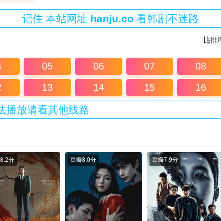
记住
本站
网址
hanju.co
看韩剧不迷路
排
4
05
06
07
08
2
13
14
15
16
法播放请看其他线路
8.2分
豆瓣
8.0分
豆瓣
7.9分