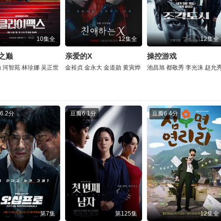
10集全
12集全
12集全
之巅
亲爱的X
操控游戏
勋
河智苑
林珍娜
吴正世
金裕贞
金永大
金道勋
黄寅烨
池昌旭
都敬秀
李光洙
赵允
6.2分
豆瓣
6.1分
豆瓣
6.4分
第7集
第125集
12集全