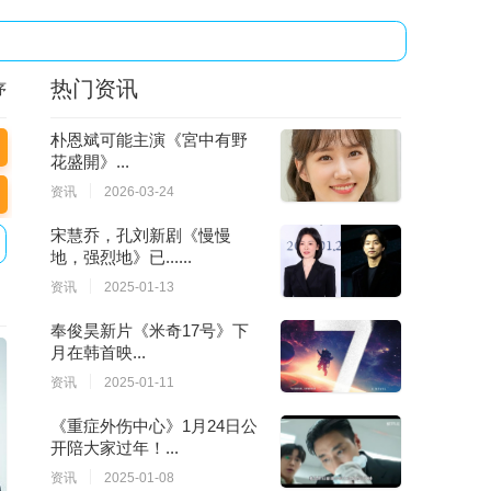
热门资讯
序
朴恩斌可能主演《宮中有野
花盛開》...
资讯
2026-03-24
宋慧乔，孔刘新剧《慢慢
地，强烈地》已......
资讯
2025-01-13
奉俊昊新片《米奇17号》下
月在韩首映...
资讯
2025-01-11
《重症外伤中心》1月24日公
开陪大家过年！...
资讯
2025-01-08