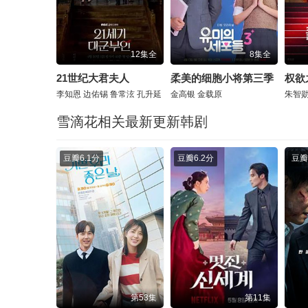
12集全
8集全
21世纪大君夫人
柔美的细胞小将第三季
权欲
李知恩
边佑锡
鲁常泫
孔升延
金高银
金载原
朱智
雪滴花相关最新更新韩剧
豆瓣
6.1分
豆瓣
6.2分
豆瓣
第53集
第11集