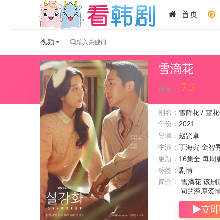
首页
视频
雪滴花
7.3
评分：
别名：
雪降花 / 雪花莲
年份：
2021
导演：
赵贤卓
主演：
丁海寅
金智
更新：
16集全 每周
标签：
剧情
简介：
雪滴花 该剧
间的深厚爱
立