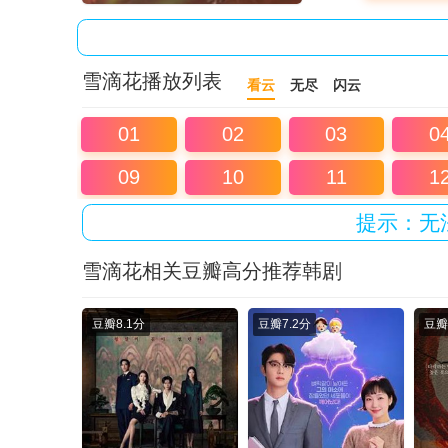
雪滴花播放列表
看云
无尽
闪云
01
02
03
0
09
10
11
1
提示：无
雪滴花相关豆瓣高分推荐韩剧
豆瓣
8.1分
豆瓣
7.2分
豆瓣