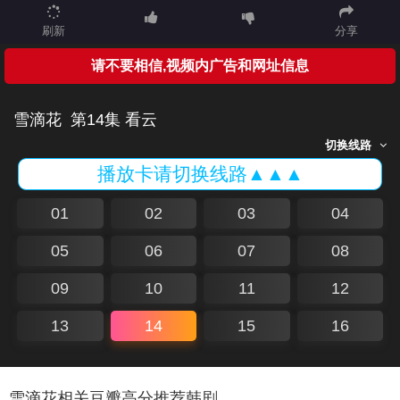
刷新
分享
请不要相信,视频内广告和网址信息
雪滴花
第14集 看云
切换线路
播放卡请切换线路▲▲▲
01
02
03
04
05
06
07
08
09
10
11
12
13
14
15
16
雪滴花相关豆瓣高分推荐韩剧