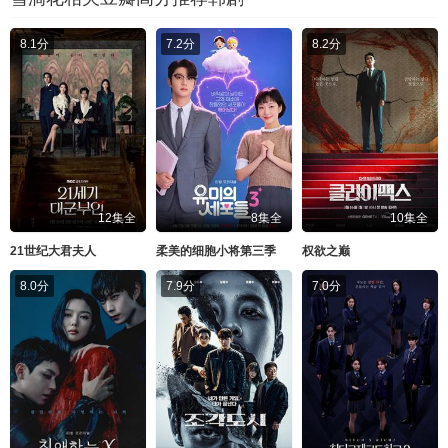
8.1分
7.2分
8.2分
12集全
8集全
10集全
21世纪大君夫人
柔美的细胞小将第三季
权欲之巅
8.0分
7.9分
7.0分