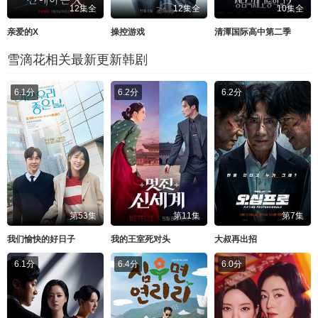
12集全
12集全
10集全
亲爱的X
操控游戏
清潭国际高中第二季
雪滴花相关最新更新韩剧
6.1分
6.2分
6.2分
第53集
第11集
第7集
我们愉快的好日子
我的王室死对头
大叔再出招
6.1分
6.4分
6.0分