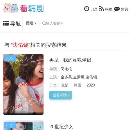
记录
榜单
留言
导航
视频
与
“边佑锡”
相关的搜索结果
7.0分
再见，我的灵魂伴侣
导演：
闵龙根
主演：
金多美,全素妮,边佑锡
分类：
电影
韩国
2023
查看详情
7.0分
20世纪少女