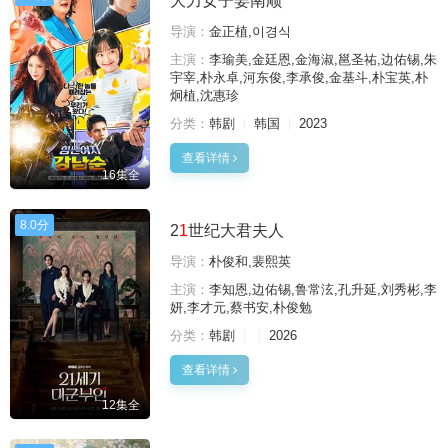
大力女子姜南顺
导演：
金正植,이경식
主演：
李瑜美,金廷恩,金海淑,邕圣祐,边佑锡,朱
宇宰,朴永卓,河东俊,李承俊,金基斗,朴宝英,朴
炯植,沈惠珍
分类：
韩剧
韩国
2023
查看详情
16集全
8.0分
2
1
世纪大君夫人
导演：
朴俊和,裴熙英
主演：
李知恩,边佑锡,鲁常泫,孔升延,刘秀彬,李
妍,李才元,蔡书安,朴俊勉
分类：
韩剧
2026
查看详情
12集全