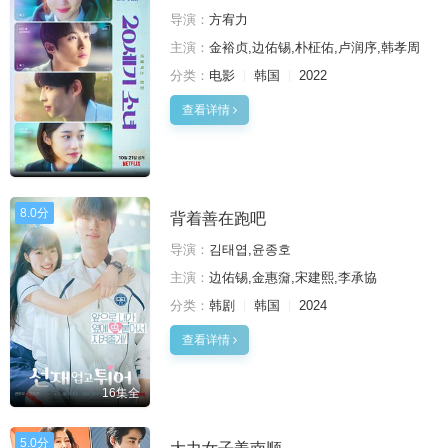
导演：
方宥力
主演：
金裕贞,边佑锡,朴柾佑,卢润序,韩孝周
分类：
电影
韩国
2022
查看详情
8.0分
背着善在跑吧
导演：
김태엽,윤종호
主演：
边佑锡,金惠奫,宋建熙,李承協
分类：
韩剧
韩国
2024
查看详情
16集全
5.0分