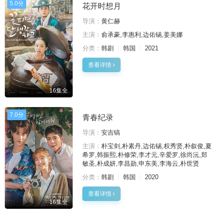
5.0分
花开时想月
导演：
黄仁赫
主演：
俞承豪,李惠利,边佑锡,姜美娜
分类：
韩剧
韩国
2021
查看详情
16集全
7.0分
青春纪录
导演：
安吉镐
主演：
朴宝剑,朴素丹,边佑锡,权秀贤,朴叙俊,夏
希罗,韩振熙,朴修荣,李才元,辛爱罗,徐尚沅,郑
敏圣,朴成妍,李昌勋,申东美,李海云,朴世贤
分类：
韩剧
韩国
2020
查看详情
16集全