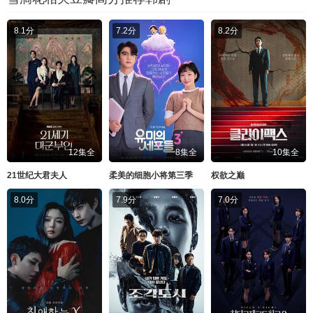
8.1分
7.2分
8.2分
12集全
8集全
10集全
21世纪大君夫人
柔美的细胞小将第三季
权欲之巅
8.0分
7.9分
7.0分