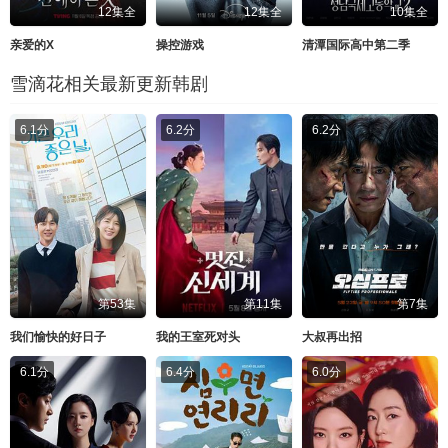
12集全
12集全
10集全
亲爱的X
操控游戏
清潭国际高中第二季
雪滴花相关最新更新韩剧
6.1分
6.2分
6.2分
第53集
第11集
第7集
我们愉快的好日子
我的王室死对头
大叔再出招
6.1分
6.4分
6.0分