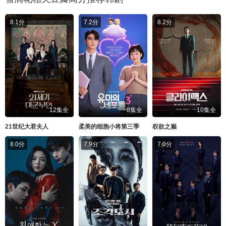
8.1分
7.2分
8.2分
12集全
8集全
10集全
21世纪大君夫人
柔美的细胞小将第三季
权欲之巅
8.0分
7.9分
7.0分