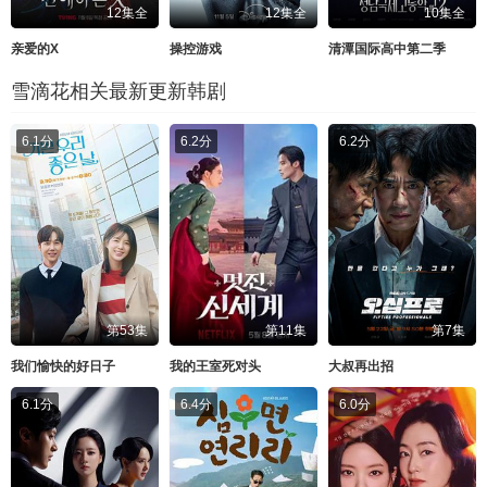
12集全
12集全
10集全
亲爱的X
操控游戏
清潭国际高中第二季
雪滴花相关最新更新韩剧
6.1分
6.2分
6.2分
第53集
第11集
第7集
我们愉快的好日子
我的王室死对头
大叔再出招
6.1分
6.4分
6.0分