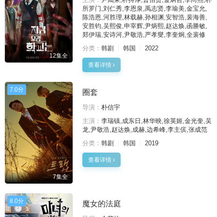
所罗门,刘仁秀,李恩泉,禹志贤,李瑜美,金宝允,
陈浩恩,河胜理,林载赫,孙相渊,安智浩,裴海善,
安胜钧,吴熙俊,申宰辉,尹炳熙,赵达焕,函勝敏,
郑伊瑞,安诗河,尹敬浩,严孝燮,李奎炯,全裴修
分类：
韩剧
韩国
2022
12集全
查看详情
7.0分
圈套
导演：
朴信宇
主演：
李瑞镇,成东日,林华映,徐英姬,金光奎,吴
龙,尹敬浩,赵达焕,成赫,边希峰,李主傧,张成范
分类：
韩剧
韩国
2019
查看详情
7集全
8.0分
魔女的法庭