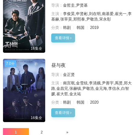
导演：
金哲圭,尹贤基
主演：
李俊昊,申贤彬,刘在明,南基爱,崔光一,李
基赫,张宰昊,郑熙泰,尹敬浩,宋永彰
分类：
韩剧
韩国
2019
查看详情
16集全
7.0分
昼与夜
导演：
金正贤
主演：
南宫珉,金雪炫,李清娥,尹善宇,禹贤,郑大
路,金昌完,张赫镇,尹敬浩,金元海,李信永,白智
媛,崔大哲,金太祐
分类：
韩剧
韩国
2020
查看详情
16集全
1
2
»