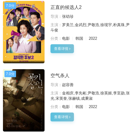
7.0分
正直的候选人2
导演：
张幼珍
主演：
罗美兰,金武烈,尹敬浩,徐现宇,朴真珠,尹
斗俊
分类：
电影
韩国
2022
查看详情
7.0分
空气杀人
导演：
赵容善
主演：
金相庆,李先彬,尹敬浩,徐英姬,李至勋,张
光,宋英奎,张赫镇,成秉淑
分类：
电影
韩国
2022
查看详情