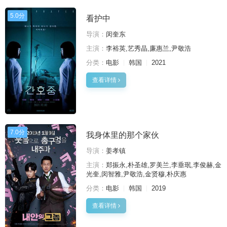
5.0分
看护中
导演：
闵奎东
主演：
李裕英,艺秀晶,廉惠兰,尹敬浩
分类：
电影
韩国
2021
查看详情
7.0分
我身体里的那个家伙
导演：
姜孝镇
主演：
郑振永,朴圣雄,罗美兰,李垂珉,李俊赫,金
光奎,闵智雅,尹敬浩,金贤穆,朴庆惠
分类：
电影
韩国
2019
查看详情