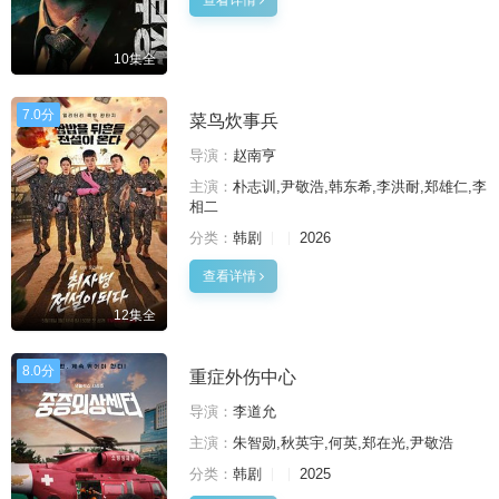
查看详情
10集全
7.0分
菜鸟炊事兵
导演：
赵南亨
主演：
朴志训,尹敬浩,韩东希,李洪耐,郑雄仁,李
相二
分类：
韩剧
2026
查看详情
12集全
8.0分
重症外伤中心
导演：
李道允
主演：
朱智勋,秋英宇,何英,郑在光,尹敬浩
分类：
韩剧
2025