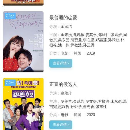
7.0分
最普通的恋爱
导演：
金涵洁
主演：
金来沅,孔晓振,姜其永,郑雄仁,张素妍,周
敏京,吴东旻,裴贤圣,李在恩,郑惠莲,孙武铉,朴
根禄,池一株,尹敬浩,孙云恩
分类：
电影
韩国
2019
查看详情
7.0分
正直的候选人
导演：
张幼珍
主演：
罗美兰,金武烈,罗文姬,尹敬浩,宋永彰,温
宙完,赵汉哲,孙钟学,曹秀香,张东柱
分类：
电影
韩国
2020
查看详情