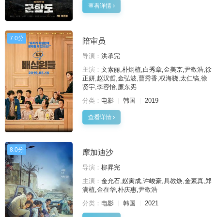
查看详情
7.0分
陪审员
导演：
洪承完
主演：
文素丽,朴炯植,白秀章,金美京,尹敬浩,徐
正妍,赵汉哲,金弘波,曹秀香,权海骁,太仁镐,徐
贤宇,李容怡,廉东宪
分类：
电影
韩国
2019
查看详情
8.0分
摩加迪沙
导演：
柳昇完
主演：
金允石,赵寅成,许峻豪,具教焕,金素真,郑
满植,金在华,朴庆惠,尹敬浩
分类：
电影
韩国
2021