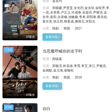
导演：
金英均
主演：
郑丽媛,尹贤旻,全光烈,金汝珍,金旼序,李
一花,全美善,卢正义,许成泰,全益玲,尹敬浩,金
在华,崔莉,全裴修,池敏赫,李来,郑熙泰,蔡东炫,
姜京宪,张正然,林姜成,康相元,宋彩允
分类：
韩剧
韩国
2017
16集全
查看详情
7.0分
当恶魔呼喊你的名字时
导演：
闵镇基
主演：
郑敬淏,朴圣雄,李雪,李艾,宋江,尹敬浩,
金炯默,金元海,崔愉松
分类：
韩剧
韩国
2019
查看详情
16集全
8.0分
自白