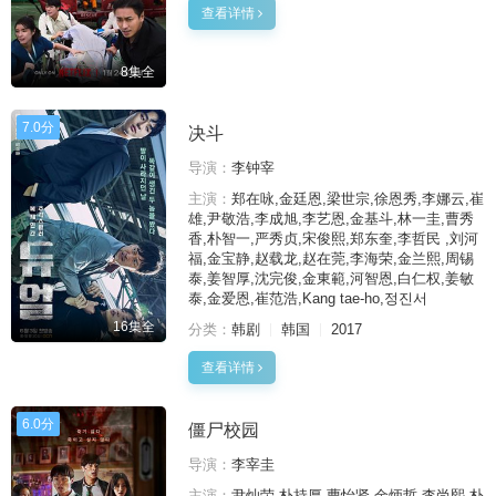
查看详情
8集全
7.0分
决斗
导演：
李钟宰
主演：
郑在咏,金廷恩,梁世宗,徐恩秀,李娜云,崔
雄,尹敬浩,李成旭,李艺恩,金基斗,林一圭,曹秀
香,朴智一,严秀贞,宋俊熙,郑东奎,李哲民 ,刘河
福,金宝静,赵载龙,赵在莞,李海荣,金兰熙,周锡
泰,姜智厚,沈完俊,金東範,河智恩,白仁权,姜敏
泰,金爱恩,崔范浩,Kang tae-ho,정진서
16集全
分类：
韩剧
韩国
2017
查看详情
6.0分
僵尸校园
导演：
李宰圭
主演：
尹灿荣,朴持厚,曹怡贤,金炳哲,李尚熙,朴