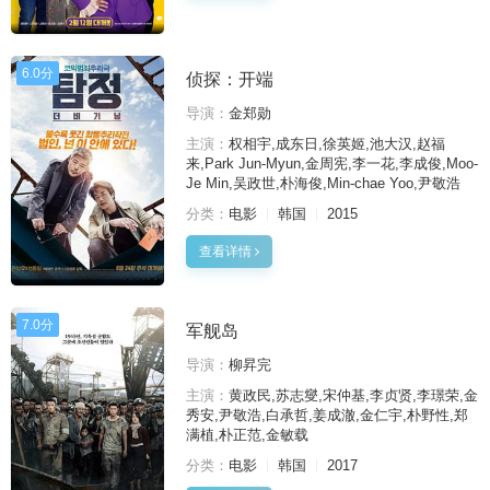
6.0分
侦探：开端
导演：
金郑勋
主演：
权相宇,成东日,徐英姬,池大汉,赵福
来,Park Jun-Myun,金周宪,李一花,李成俊,Moo-
Je Min,吴政世,朴海俊,Min-chae Yoo,尹敬浩
分类：
电影
韩国
2015
查看详情
7.0分
军舰岛
导演：
柳昇完
主演：
黄政民,苏志燮,宋仲基,李贞贤,李璟荣,金
秀安,尹敬浩,白承哲,姜成澈,金仁宇,朴野性,郑
满植,朴正范,金敏载
分类：
电影
韩国
2017