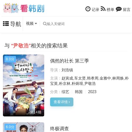
记录
榜单
留言
导航
视频
与
“尹敬浩”
相关的搜索结果
8.0分
偶然的社长 第三季
导演：
刘浩镇
主演：
赵寅成,车太贤,韩孝周,金雅中,林周焕,朴
宝英,朴京林,朴炳垠,尹敬浩
分类：
综艺
韩国
2023
查看详情
第14期
6.0分
终极调查