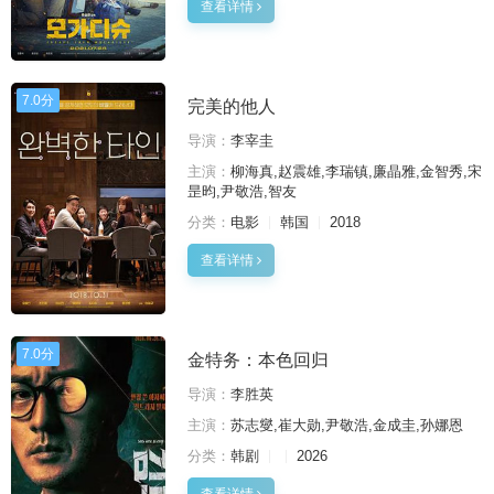
查看详情
7.0分
完美的他人
导演：
李宰圭
主演：
柳海真,赵震雄,李瑞镇,廉晶雅,金智秀,宋
昰昀,尹敬浩,智友
分类：
电影
韩国
2018
查看详情
7.0分
金特务：本色回归
导演：
李胜英
主演：
苏志燮,崔大勋,尹敬浩,金成圭,孙娜恩
分类：
韩剧
2026