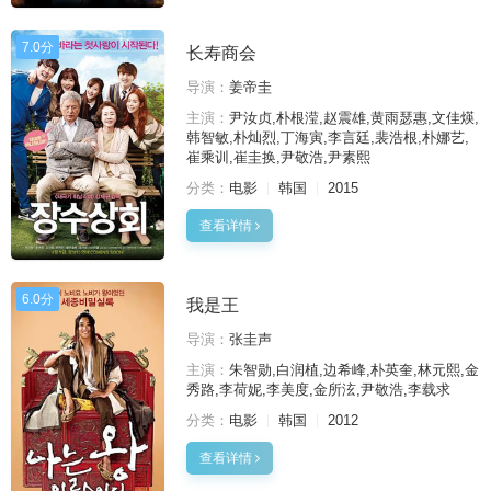
7.0分
长寿商会
导演：
姜帝圭
主演：
尹汝贞,朴根滢,赵震雄,黄雨瑟惠,文佳煐,
韩智敏,朴灿烈,丁海寅,李言廷,裴浩根,朴娜艺,
崔乘训,崔圭换,尹敬浩,尹素熙
分类：
电影
韩国
2015
查看详情
6.0分
我是王
导演：
张圭声
主演：
朱智勋,白润植,边希峰,朴英奎,林元熙,金
秀路,李荷妮,李美度,金所泫,尹敬浩,李载求
分类：
电影
韩国
2012
查看详情