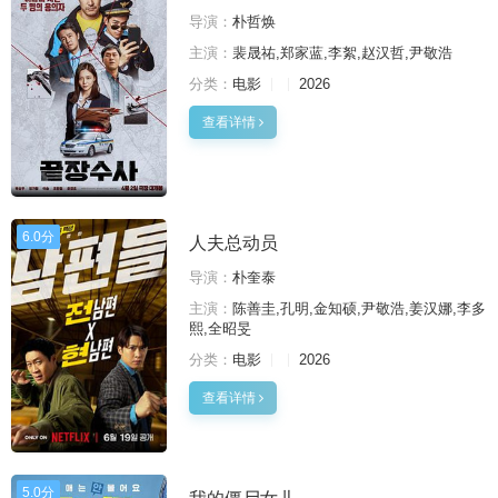
导演：
朴哲焕
主演：
裴晟祐,郑家蓝,李絮,赵汉哲,尹敬浩
分类：
电影
2026
查看详情
6.0分
人夫总动员
导演：
朴奎泰
主演：
陈善圭,孔明,金知硕,尹敬浩,姜汉娜,李多
熙,全昭旻
分类：
电影
2026
查看详情
5.0分