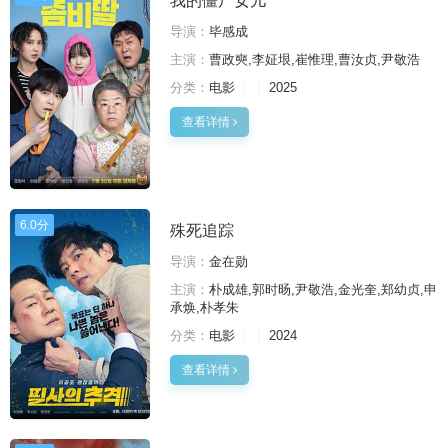
我的僵尸女儿
导演：
毕感成
主演：
曹政奭,李姃垠,崔惟理,曹汝贞,尹敬浩
分类：
电影
2025
查看详情
6.0分
殊死追踪
导演：
金在勋
主演：
朴成雄,郭时旸,尹敬浩,金光奎,郑幼贞,申
承焕,朴孝朱
分类：
电影
2024
查看详情