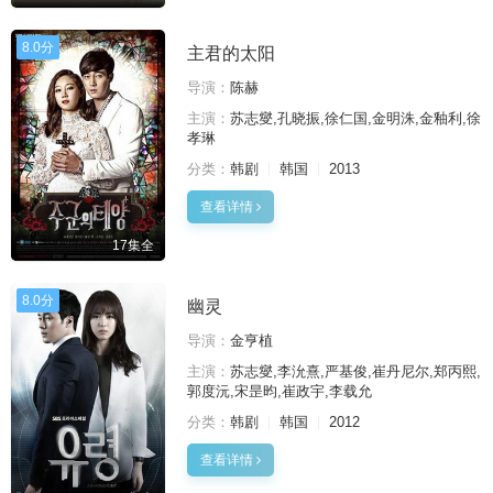
8.0分
主君的太阳
导演：
陈赫
主演：
苏志燮,孔晓振,徐仁国,金明洙,金釉利,徐
孝琳
分类：
韩剧
韩国
2013
查看详情
17集全
8.0分
幽灵
导演：
金亨植
主演：
苏志燮,李沇熹,严基俊,崔丹尼尔,郑丙熙,
郭度沅,宋昰昀,崔政宇,李载允
分类：
韩剧
韩国
2012
查看详情