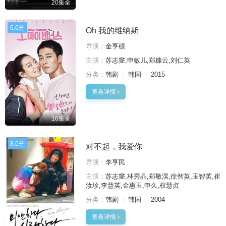
20集全
6.0分
Oh 我的维纳斯
导演：
金亨硕
主演：
苏志燮,申敏儿,郑糠云,刘仁英
分类：
韩剧
韩国
2015
查看详情
16集全
8.0分
对不起，我爱你
导演：
李亨民
主演：
苏志燮,林秀晶,郑敬淏,徐智英,玉智英,崔
汝珍,李慧英,金惠玉,申久,权慧贞
分类：
韩剧
韩国
2004
查看详情