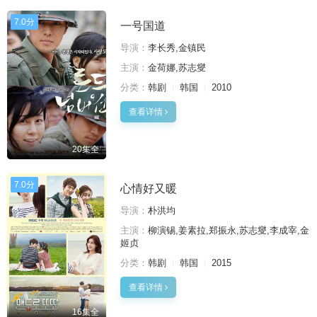
7.0分
一号国道
导演：
李长秀,金镇民
主演：
金荷娜,苏志燮
分类：
韩剧
韩国
2010
查看详情
20集全
7.0分
心情好又暖
导演：
朴洪均
主演：
柳演锡,姜素拉,郑振永,苏志燮,李成宰,金
姬贞
分类：
韩剧
韩国
2015
查看详情
16集全