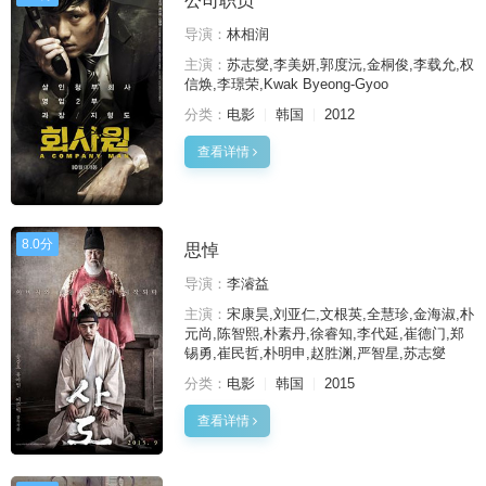
公司职员
导演：
林相润
主演：
苏志燮,李美妍,郭度沅,金桐俊,李载允,权
信焕,李璟荣,Kwak Byeong-Gyoo
分类：
电影
韩国
2012
查看详情
8.0分
思悼
导演：
李濬益
主演：
宋康昊,刘亚仁,文根英,全慧珍,金海淑,朴
元尚,陈智熙,朴素丹,徐睿知,李代延,崔德门,郑
锡勇,崔民哲,朴明申,赵胜渊,严智星,苏志燮
分类：
电影
韩国
2015
查看详情