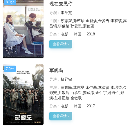
8.0分
现在去见你
导演：
李章焄
主演：
苏志燮,孙艺珍,金智焕,金贤秀,李有镇,高
昌锡,李俊赫,孙云恩,裴侑蓝
分类：
电影
韩国
2018
查看详情
7.0分
军舰岛
导演：
柳昇完
主演：
黄政民,苏志燮,宋仲基,李贞贤,李璟荣,金
秀安,尹敬浩,白承哲,姜成澈,金仁宇,朴野性,郑
满植,朴正范,金敏载
分类：
电影
韩国
2017
查看详情