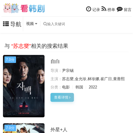
记录
榜单
留言
导航
视频
与
“苏志燮”
相关的搜索结果
7.0分
自白
导演：
尹宗锡
主演：
苏志燮,金允珍,林珍娜,崔广日,黄善熙
分类：
电影
韩国
2022
查看详情
7.0分
外星+人