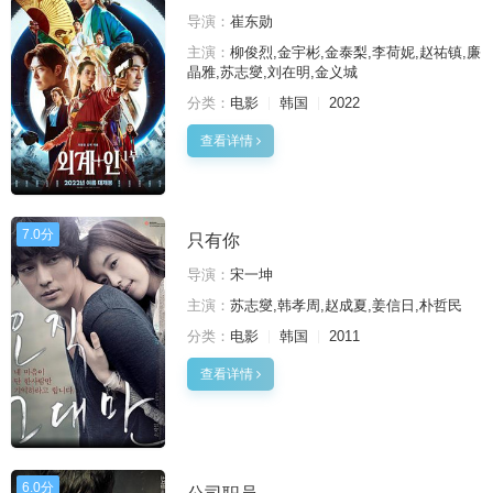
导演：
崔东勋
主演：
柳俊烈,金宇彬,金泰梨,李荷妮,赵祐镇,廉
晶雅,苏志燮,刘在明,金义城
分类：
电影
韩国
2022
查看详情
7.0分
只有你
导演：
宋一坤
主演：
苏志燮,韩孝周,赵成夏,姜信日,朴哲民
分类：
电影
韩国
2011
查看详情
6.0分