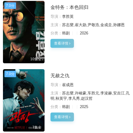
7.0分
金特务：本色回归
导演：
李胜英
主演：
苏志燮,崔大勋,尹敬浩,金成圭,孙娜恩
分类：
韩剧
2026
查看详情
10集全
7.0分
无赦之仇
导演：
崔成恩
主演：
苏志燮,许峻豪,车胜元,李浚赫,安吉江,孔
明,秋英宇,李凡秀,赵汉哲
分类：
韩剧
2025
查看详情
7集全