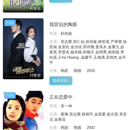
40集全
7.0分
我背后的陶斯
导演：
朴尚勋
主演：
苏志燮,郑仁仙,孙浩俊,林世美,严孝燮,徐
宜淑,金圣柱,金汝珍,郑诗雅,姜其永,金秉玉,赵
泰宽,李贤杰,杨东根,朴顺天,金明秀,南奎丽,李
柱原,Ji-ha Hwang ,金建宇,玉曳璘,吴韩杰,金丹
宇
分类：
韩剧
韩国
2018
16集全
查看详情
7.0分
正在恋爱中
导演：
宋一坤
主演：
蔡琳,苏志燮,权相宇,金英爱,崔允英,李宜
贞,金善花
分类：
韩剧
韩国
2002