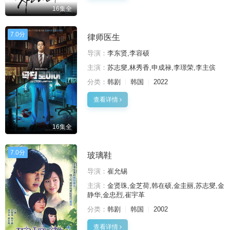
16集全
7.0分
律师医生
导演：
李东贤,李容硕
主演：
苏志燮,林秀香,申成禄,李璟荣,李主傧
分类：
韩剧
韩国
2022
查看详情
16集全
7.0分
玻璃鞋
导演：
崔允锡
主演：
金贤珠,金芝荷,韩在硕,金圭丽,苏志燮,金
静华,金忠烈,崔宇革
分类：
韩剧
韩国
2002
查看详情