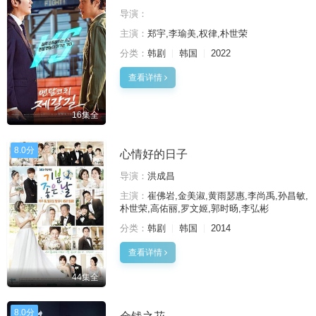
导演：
主演：
郑宇,李瑜美,权律,朴世荣
分类：
韩剧
韩国
2022
查看详情
16集全
8.0分
心情好的日子
导演：
洪成昌
主演：
崔佛岩,金美淑,黄雨瑟惠,李尚禹,孙昌敏,
朴世荣,高佑丽,罗文姬,郭时旸,李弘彬
分类：
韩剧
韩国
2014
查看详情
44集全
8.0分