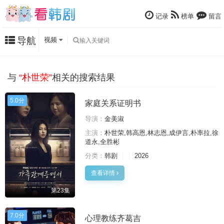
记录
榜单
留言
导航
视频
与
“朴世荣”
相关的搜索结果
5.0分
家庭关系证明书
导演：
金美淑
主演：
朴世荣,韩高恩,林志恩,成伊言,朴率拉,徐
道永,全胜彬
分类：
韩剧
2026
查看详情
第23集
7.0分
心理教练齐葛吉