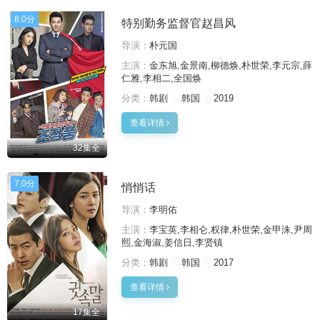
8.0分
特别勤务监督官赵昌风
导演：
朴元国
主演：
金东旭,金景南,柳德焕,朴世荣,李元宗,薛
仁雅,李相二,全国焕
分类：
韩剧
韩国
2019
查看详情
32集全
7.0分
悄悄话
导演：
李明佑
主演：
李宝英,李相仑,权律,朴世荣,金甲洙,尹周
熙,金海淑,姜信日,李贤镇
分类：
韩剧
韩国
2017
查看详情
17集全