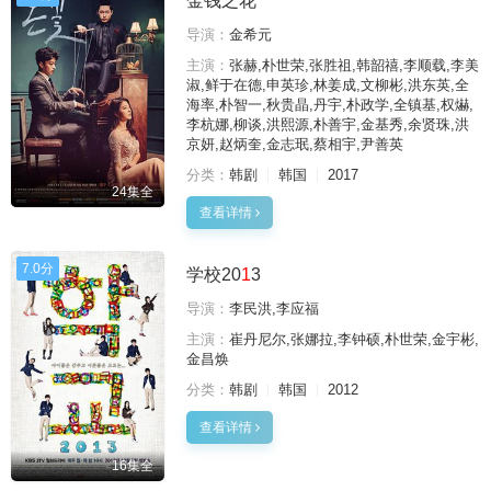
金钱之花
导演：
金希元
主演：
张赫,朴世荣,张胜祖,韩韶禧,李顺载,李美
淑,鲜于在德,申英珍,林姜成,文柳彬,洪东英,全
海率,朴智一,秋贵晶,丹宇,朴政学,全镇基,权爀,
李杭娜,柳谈,洪熙源,朴善宇,金基秀,余贤珠,洪
京妍,赵炳奎,金志珉,蔡相宇,尹善英
分类：
韩剧
韩国
2017
24集全
查看详情
7.0分
学校20
1
3
导演：
李民洪,李应福
主演：
崔丹尼尔,张娜拉,李钟硕,朴世荣,金宇彬,
金昌焕
分类：
韩剧
韩国
2012
查看详情
16集全