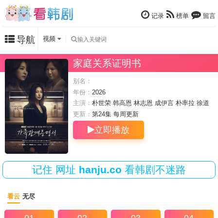
记录
榜单
留言
导航
视频
家庭关系证明书
别名：
年份：
2026
主演：
朴世荣
韩高恩
林志恩
成伊言
朴率拉
徐道
永
全胜彬
更新：
第24集 每周
更新
立即播放
记住
网址
hanju.co
看韩剧不迷路
看云
无尽