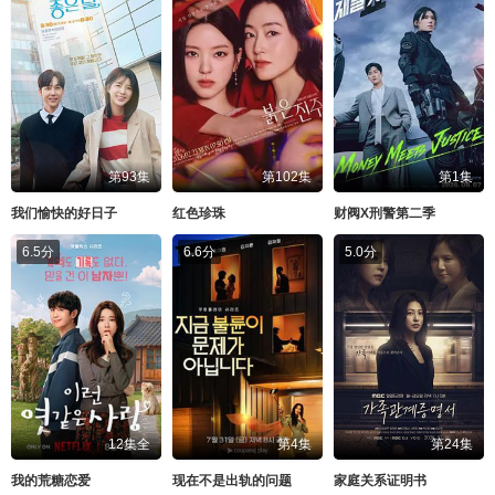
第93集
第102集
第1集
我们愉快的好日子
红色珍珠
财阀X刑警第二季
6.5分
6.6分
5.0分
12集全
第4集
第24集
我的荒糖恋爱
现在不是出轨的问题
家庭关系证明书