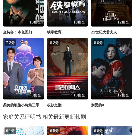
10集全
10集全
12集全
金特务：本色回归
铁拳教育
21世纪大君夫人
7.2分
8.2分
8.0分
8集全
10集全
12集全
柔美的细胞小将第三季
权欲之巅
亲爱的X
家庭关系证明书 相关最新更新韩剧
6.1分
6.5分
6.8分