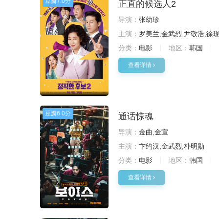
豆瓣
7.0分
正直的候选人2
导演：
张幼珍
主演：
罗美兰,金武烈,尹敬浩,徐
分类：
电影
地区：
韩国
查看详情
豆瓣
6.0分
通话惊魂
导演：
金曲,金宣
主演：
卞约汉,金武烈,朴明勋
分类：
电影
地区：
韩国
查看详情