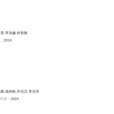
柔美,李洙赫,朴智焕
：
2024
晶雅,成侑彬,许光汉,李光洙
年份：
2024