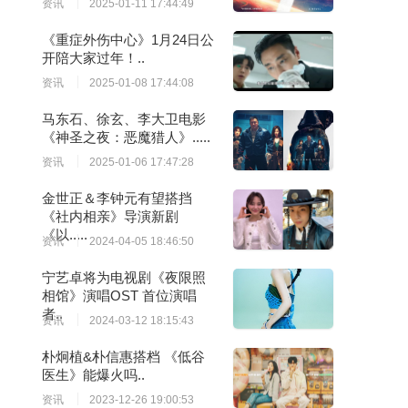
资讯
2025-01-11 17:44:49
《重症外伤中心》1月24日公
开陪大家过年！..
资讯
2025-01-08 17:44:08
马东石、徐玄、李大卫电影
《神圣之夜：恶魔猎人》.....
资讯
2025-01-06 17:47:28
金世正＆李钟元有望搭挡
《社内相亲》导演新剧
《以.....
资讯
2024-04-05 18:46:50
宁艺卓将为电视剧《夜限照
相馆》演唱OST 首位演唱
者..
资讯
2024-03-12 18:15:43
朴炯植&朴信惠搭档 《低谷
医生》能爆火吗..
资讯
2023-12-26 19:00:53