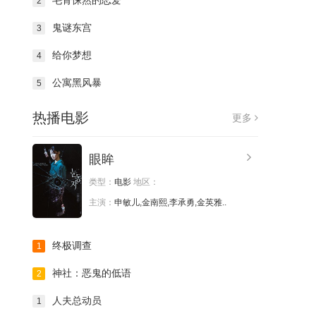
毛骨悚然的恋爱
2
鬼谜东宫
3
给你梦想
4
公寓黑风暴
5
热播电影
更多
眼眸
类型：
电影
地区：
主演：
申敏儿,金南熙,李承勇,金英雅..
终极调查
1
神社：恶鬼的低语
2
人夫总动员
1