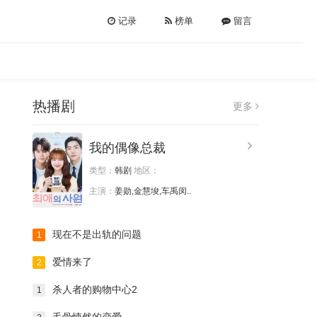
记录
榜单
留言
热播剧
更多
我的偶像总裁
类型：
韩剧
地区：
主演：
姜勋,金慧埈,车禹闵..
现在不是出轨的问题
1
爱情来了
2
杀人者的购物中心2
1