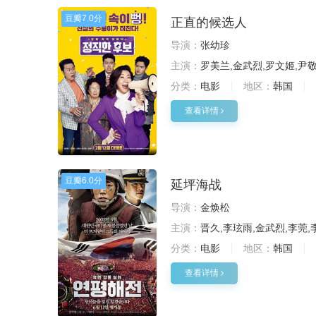
豆瓣
7.0分
正直的候选人
导演：
张幼珍
主演：
罗美兰,金武烈,罗文姬,尹敬
分类：
电影
地区：
韩国
查看详情
豆瓣
6.0分
延坪海战
导演：
金焕松
主演：
晋久,李玹雨,金武烈,李莞,
分类：
电影
地区：
韩国
查看详情