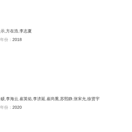
旻示,方在浩,李志夏
年份：
2018
硕,李海云,崔英佑,李济延,崔尚熏,苏熙静,张宋允,徐贤宇
年份：
2020