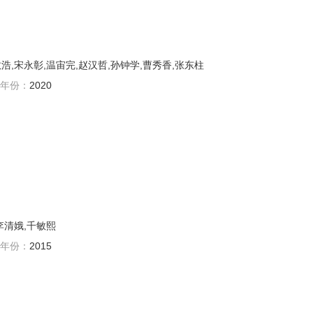
浩,宋永彰,温宙完,赵汉哲,孙钟学,曹秀香,张东柱
年份：
2020
李清娥,千敏熙
年份：
2015