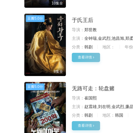
10集全
豆瓣
5.0分
于氏王后
导演：
郑世教
主演：
全钟瑞,金武烈,池昌旭,郑
分类：
韩剧
地区：
年份
查看详情
8集全
豆瓣
5.0分
无路可走：轮盘赌
导演：
崔国熙
主演：
赵震雄,刘在明,金武烈,廉
分类：
韩剧
地区：
韩国
查看详情