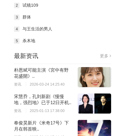
试镜109
2
群体
3
与王生活的男人
4
杀木地
5
最新资讯
更多
朴恩斌可能主演《宮中有野
花盛開》..
资讯
2026-03-24 14:25:40
宋慧乔，孔刘新剧《慢慢
地，强烈地》已于12日开机..
资讯
2025-01-13 17:38:00
奉俊昊新片《米奇17号》下
月在韩首映..