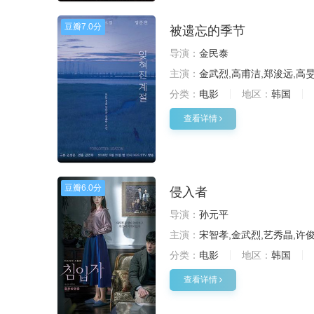
豆瓣
7.0分
被遗忘的季节
导演：
金民泰
主演：
金武烈,高甫洁,郑浚远,高
分类：
电影
地区：
韩国
查看详情
豆瓣
6.0分
侵入者
导演：
孙元平
主演：
宋智孝,金武烈,艺秀晶,许俊
分类：
电影
地区：
韩国
查看详情