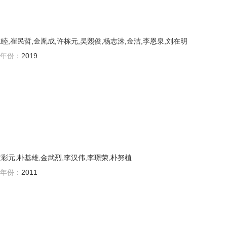
睦,崔民哲,金胤成,许栋元,吴熙俊,杨志洙,金洁,李恩泉,刘在明
年份：
2019
文彩元,朴基雄,金武烈,李汉伟,李璟荣,朴努植
年份：
2011