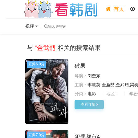
首页
视频
与
“金武烈”
相关的搜索结果
豆瓣
6.0分
破果
导演：
闵奎东
主演：
李慧英,金圣喆,金武烈,梁奏
分类：
电影
地区：
年份
查看详情
豆瓣
7.0分
犯罪都市4