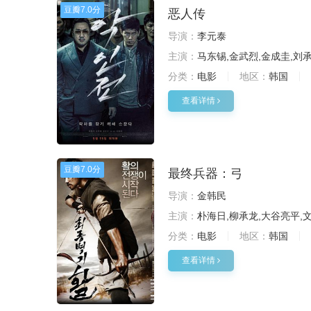
豆瓣
7.0分
恶人传
导演：
李元泰
主演：
马东锡,金武烈,金成圭,刘承
分类：
电影
地区：
韩国
查看详情
豆瓣
7.0分
最终兵器：弓
导演：
金韩民
主演：
朴海日,柳承龙,大谷亮平,
分类：
电影
地区：
韩国
查看详情