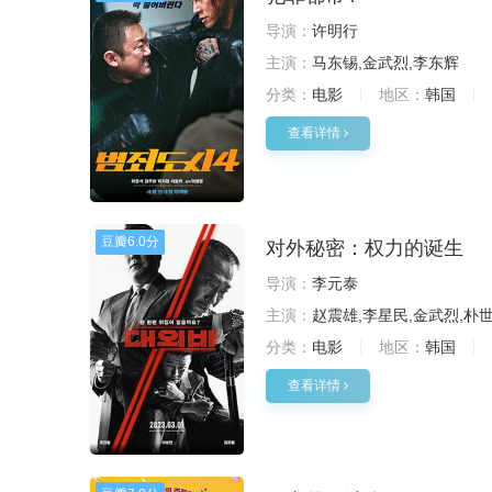
导演：
许明行
主演：
马东锡,金武烈,李东辉
分类：
电影
地区：
韩国
查看详情
豆瓣
6.0分
对外秘密：权力的诞生
导演：
李元泰
主演：
赵震雄,李星民,金武烈,朴
分类：
电影
地区：
韩国
查看详情