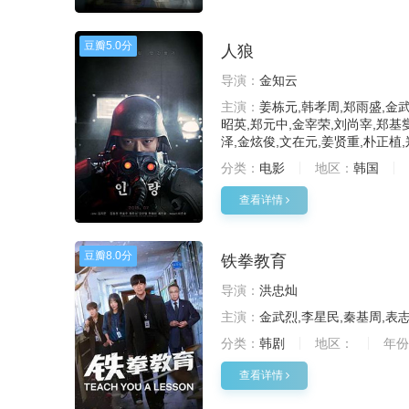
豆瓣
5.0分
人狼
导演：
金知云
主演：
姜栋元,韩孝周,郑雨盛,金武
昭英,郑元中,金宰荣,刘尚宰,郑基
泽,金炫俊,文在元,姜贤重,朴正植
分类：
电影
地区：
韩国
查看详情
豆瓣
8.0分
铁拳教育
导演：
洪忠灿
主演：
金武烈,李星民,秦基周,表
分类：
韩剧
地区：
年份
查看详情