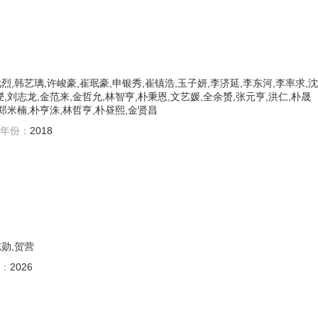
烈,韩艺璃,许峻豪,崔珉豪,申银秀,崔镇浩,玉子妍,李济延,李东河,李率求,沈
燮,刘志龙,金范来,金哲允,林智亨,朴秉恩,文艺媛,全余赟,张元亨,洪仁,朴晟
,郑米楠,朴亨洙,林哲亨,朴昼熙,金贤昌
年份：
2018
志勋,贺营
：
2026