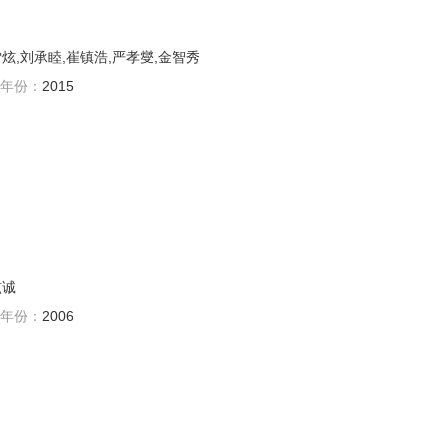
雪炫,刘承睦,崔镇浩,严孝燮,金智秀
年份：
2015
铉诚
年份：
2006