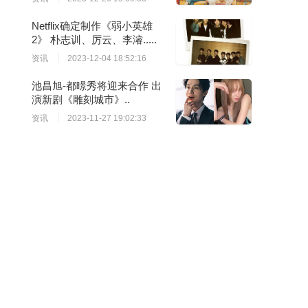
Netflix确定制作《弱小英雄
2》 朴志训、厉云、李濬.....
资讯
2023-12-04 18:52:16
池昌旭-都暻秀将迎来合作 出
演新剧《雕刻城市》..
资讯
2023-11-27 19:02:33