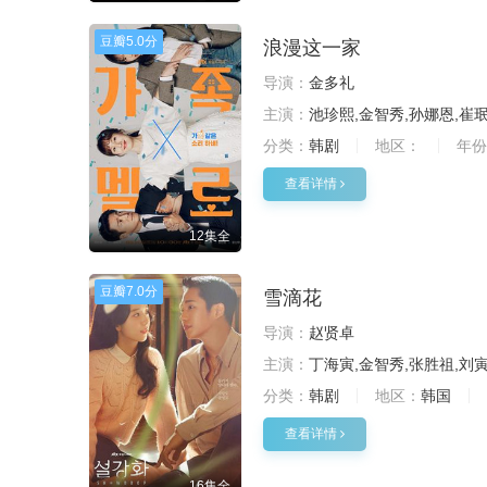
豆瓣
5.0分
浪漫这一家
导演：
金多礼
主演：
池珍熙,金智秀,孙娜恩,崔
分类：
韩剧
地区：
年份
查看详情
12集全
豆瓣
7.0分
雪滴花
导演：
赵贤卓
主演：
丁海寅,金智秀,张胜祖,刘
分类：
韩剧
地区：
韩国
查看详情
16集全