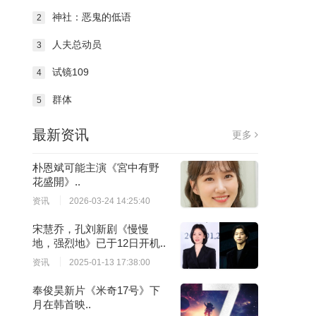
神社：恶鬼的低语
2
人夫总动员
3
试镜109
4
群体
5
最新资讯
更多
朴恩斌可能主演《宮中有野
花盛開》..
资讯
2026-03-24 14:25:40
宋慧乔，孔刘新剧《慢慢
地，强烈地》已于12日开机..
资讯
2025-01-13 17:38:00
奉俊昊新片《米奇17号》下
月在韩首映..