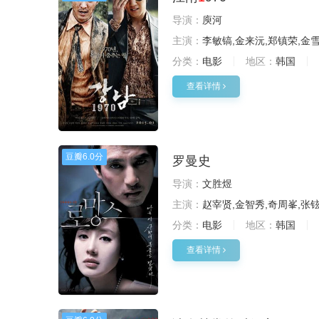
导演：
庾河
主演：
李敏镐,金来沅,郑镇荣,金
分类：
电影
地区：
韩国
查看详情
豆瓣
6.0分
罗曼史
导演：
文胜煜
主演：
赵宰贤,金智秀,奇周峯,张
分类：
电影
地区：
韩国
查看详情