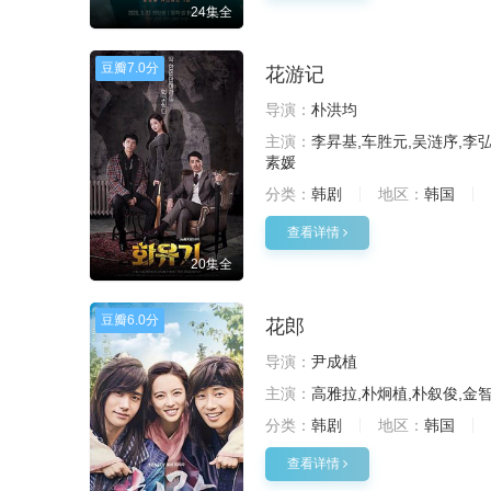
24集全
豆瓣
7.0分
花游记
导演：
朴洪均
主演：
李昇基,车胜元,吴涟序,李弘
素媛
分类：
韩剧
地区：
韩国
查看详情
20集全
豆瓣
6.0分
花郎
导演：
尹成植
主演：
高雅拉,朴炯植,朴叙俊,金智
分类：
韩剧
地区：
韩国
查看详情