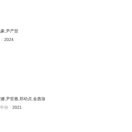
珉豪,尹产贺
：
2024
寅娜,尹世雅,郑幼贞,金惠奫
年份：
2021