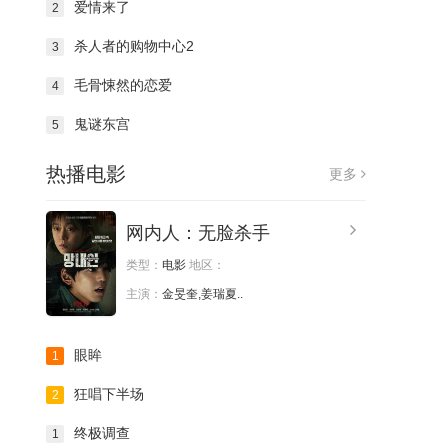
爱情来了
2
杀人者的购物中心2
3
毛骨悚然的恋爱
4
鬼谜东宫
5
热播电影
更多
网内人：无脸杀手
类型：
电影
地区：
主演：
金旻奎,姜瑞夏..
眼眸
1
狂唱下半场
2
终极调查
1