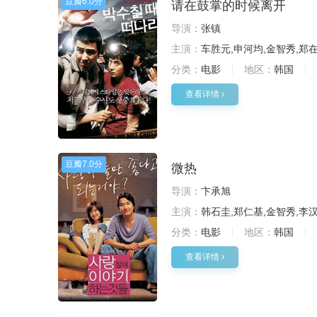
豆瓣
6.0分
请在鼓掌的时候离开
导演：
张镇
主演：
车胜元,申河均,金智秀,郑
分类：
电影
地区：
韩国
查看详情
豆瓣
7.0分
微热
导演：
卞承旭
主演：
韩石圭,郑仁基,金智秀,李
分类：
电影
地区：
韩国
查看详情