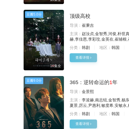
豆瓣
5.0分
顶级高校
导演：
崔秉吉
主演：
赵汝贞,金智秀,河俊,朴世真
赫,李佳恩,李彩玟,金英在,崔辅根
分类：
韩剧
地区：
韩国
查看详情
16集全
豆瓣
9.0分
365：逆转命运的
1
年
导演：
金景熙
主演：
李浚赫,南志铉,金智秀,杨东
夏景,厉云,尹惠利,敏度希,安敏永
分类：
韩剧
地区：
韩国
查看详情