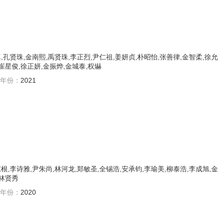
,孔贤珠,金南熙,禹贤珠,李正烈,尹仁祖,姜妍贞,朴昭怡,张善律,金智柔,徐允
,崔星俊,徐正妍,金振烨,金城泰,权爀
年份：
2021
根,李诗雅,尹朱尚,林河龙,郑敏圣,全锡浩,安承钧,李瑜美,柳泰浩,李成旭,金
,林贤秀
年份：
2020