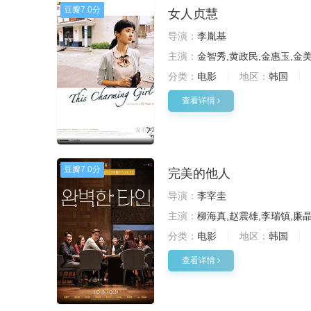
豆瓣
7.0分
女人贞慧
导演：
李胤基
主演：
金智秀,黄政民,金惠玉,金
分类：
电影
地区：
韩国
查看详情
豆瓣
7.0分
完美的他人
导演：
李宰圭
主演：
柳海真,赵震雄,李瑞镇,廉晶
分类：
电影
地区：
韩国
查看详情