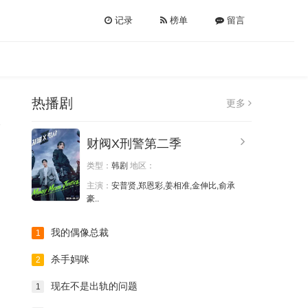
记录
榜单
留言
热播剧
更多
财阀X刑警第二季
类型：
韩剧
地区：
主演：
安普贤,郑恩彩,姜相准,金伸比,俞承
豪..
我的偶像总裁
1
杀手妈咪
2
现在不是出轨的问题
1