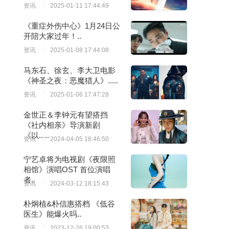
资讯
2025-01-11 17:44:49
《重症外伤中心》1月24日公
开陪大家过年！..
资讯
2025-01-08 17:44:08
马东石、徐玄、李大卫电影
《神圣之夜：恶魔猎人》.....
资讯
2025-01-06 17:47:28
金世正＆李钟元有望搭挡
《社内相亲》导演新剧
《以.....
资讯
2024-04-05 18:46:50
宁艺卓将为电视剧《夜限照
相馆》演唱OST 首位演唱
者..
资讯
2024-03-12 18:15:43
朴炯植&朴信惠搭档 《低谷
医生》能爆火吗..
资讯
2023-12-26 19:00:53