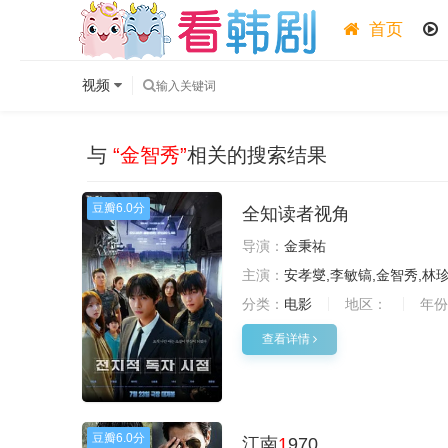
首页
视频
与
“金智秀”
相关的搜索结果
豆瓣
6.0分
全知读者视角
导演：
金秉祐
主演：
安孝燮,李敏镐,金智秀,林
分类：
电影
地区：
年份
查看详情
豆瓣
6.0分
江南
1
970