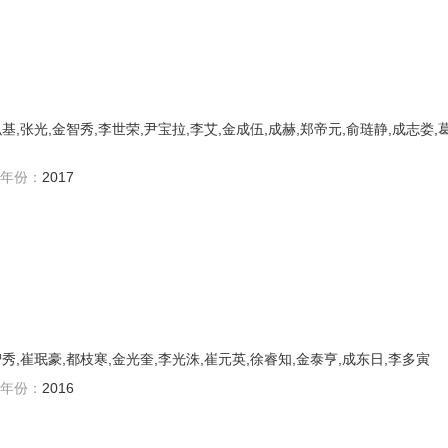
基,张光,金智秀,李世荣,尹宝拉,李艾,金成伍,成赫,郑帝元,俞琏静,成志娄,
年份：
2017
秀,崔珉豪,都枝寒,金光奎,李光洙,崔元英,徐睿知,金泰亨,成东日,李多寅
年份：
2016