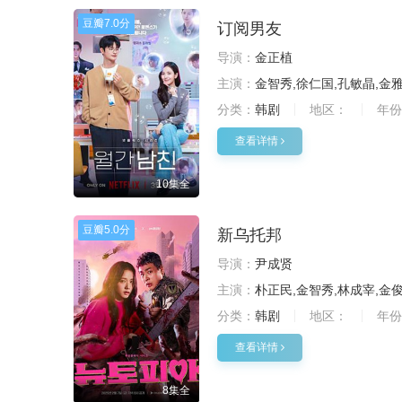
豆瓣
7.0分
订阅男友
导演：
金正植
主演：
金智秀,徐仁国,孔敏晶,金雅
分类：
韩剧
地区：
年份
查看详情
10集全
豆瓣
5.0分
新乌托邦
导演：
尹成贤
主演：
朴正民,金智秀,林成宰,金俊
分类：
韩剧
地区：
年份
查看详情
8集全