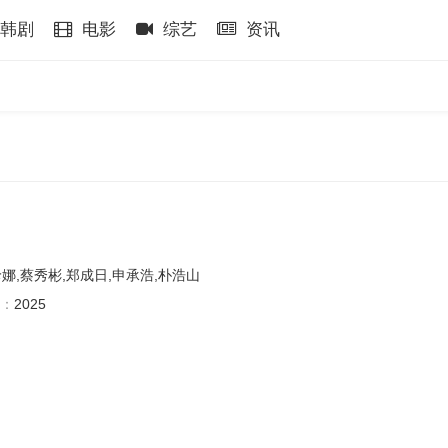
韩剧
电影
综艺
资讯
珍娜,蔡秀彬,郑成日,申承浩,朴浩山
：
2025