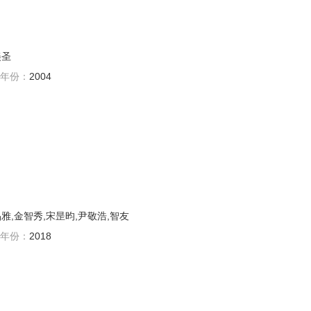
美圣
年份：
2004
雅,金智秀,宋昰昀,尹敬浩,智友
年份：
2018