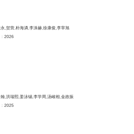
永,贺营,朴海潾,李洙赫,徐康俊,李宰旭
：
2026
翰,洪瑞熙,姜泳锡,李学周,汤峻相,金政振
：
2025