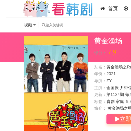
首页
视频
黄金渔场
7.9
评分：
别名：
黄金渔场之Radio 
年份：
2021
导演：
ZY
主演：
金国振
尹钟
更新：
第1124期 每
标签：
喜剧 家庭 音
简介：
黄金渔场之明
立