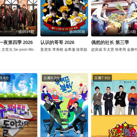
第0537期
第0606期
第14期
一夜第四季 2026
认识的哥哥 2026
偶然的社长 第三季
民
文世允
Se-yoon
Moon
姜虎东
李寿根
金希澈
徐章勋
赵寅成
车太贤
韩孝周
金雅
9.4分
豆瓣
9.3分
豆瓣
7.9分