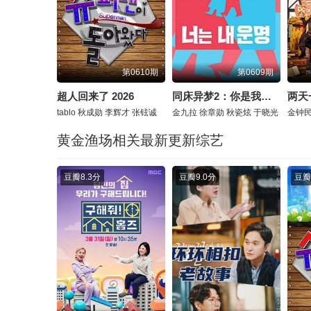
第0610期
第0609期
超人回来了 2026
同床异梦2：你是我的命运 2026
两天
tablo
秋成勋
李辉才
张铉诚
金九拉
徐章勋
秋瓷炫
于晓光
金钟
黄金渔场相关最新更新综艺
豆瓣
8.3分
豆瓣
9.0分
豆瓣