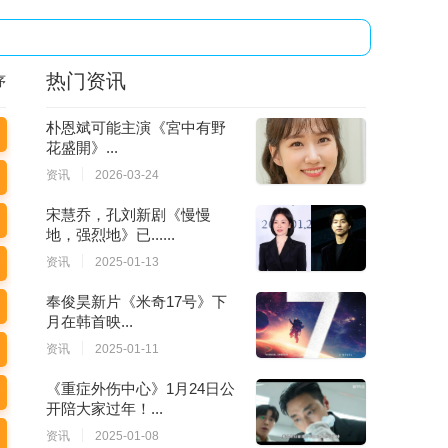
热门资讯
序
朴恩斌可能主演《宮中有野
花盛開》...
资讯
2026-03-24
宋慧乔，孔刘新剧《慢慢
地，强烈地》已......
资讯
2025-01-13
奉俊昊新片《米奇17号》下
月在韩首映...
资讯
2025-01-11
《重症外伤中心》1月24日公
开陪大家过年！...
资讯
2025-01-08