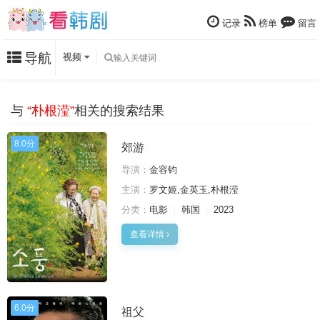
记录
榜单
留言
导航
视频
与
“朴根滢”
相关的搜索结果
8.0分
郊游
导演：
金容钧
主演：
罗文姬,金英玉,朴根滢
分类：
电影
韩国
2023
查看详情
6.0分
祖父