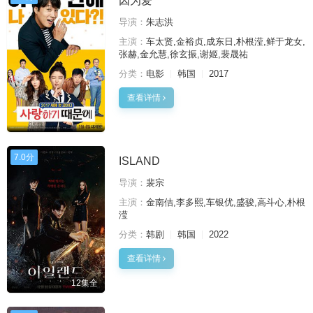
因为爱
导演：
朱志洪
主演：
车太贤,金裕贞,成东日,朴根滢,鲜于龙女,
张赫,金允慧,徐玄振,谢姬,裴晟祐
分类：
电影
韩国
2017
查看详情
7.0分
ISLAND
导演：
裴宗
主演：
金南佶,李多熙,车银优,盛骏,高斗心,朴根
滢
分类：
韩剧
韩国
2022
查看详情
12集全