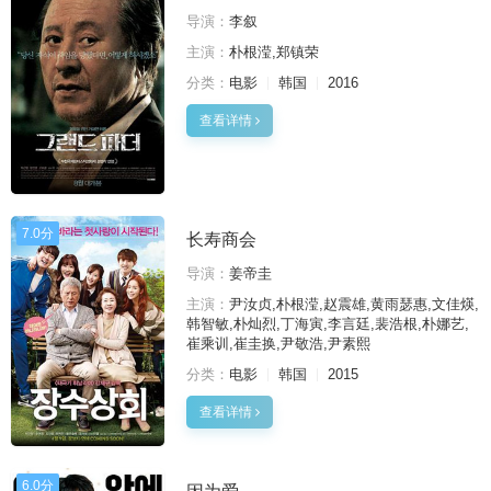
导演：
李叙
主演：
朴根滢,郑镇荣
分类：
电影
韩国
2016
查看详情
7.0分
长寿商会
导演：
姜帝圭
主演：
尹汝贞,朴根滢,赵震雄,黄雨瑟惠,文佳煐,
韩智敏,朴灿烈,丁海寅,李言廷,裴浩根,朴娜艺,
崔乘训,崔圭换,尹敬浩,尹素熙
分类：
电影
韩国
2015
查看详情
6.0分