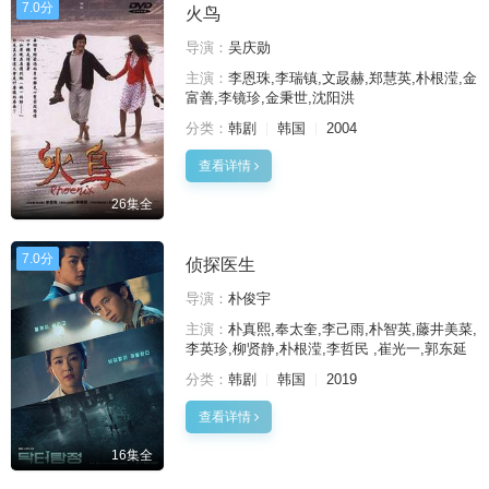
7.0分
火鸟
导演：
吴庆勋
主演：
李恩珠,李瑞镇,文晸赫,郑慧英,朴根滢,金
富善,李镜珍,金秉世,沈阳洪
分类：
韩剧
韩国
2004
查看详情
26集全
7.0分
侦探医生
导演：
朴俊宇
主演：
朴真熙,奉太奎,李己雨,朴智英,藤井美菜,
李英珍,柳贤静,朴根滢,李哲民 ,崔光一,郭东延
分类：
韩剧
韩国
2019
查看详情
16集全