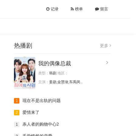
记录
榜单
留言
热播剧
更多
我的偶像总裁
类型：
韩剧
地区：
主演：
姜勋,金慧埈,车禹闵..
现在不是出轨的问题
1
爱情来了
2
杀人者的购物中心2
1