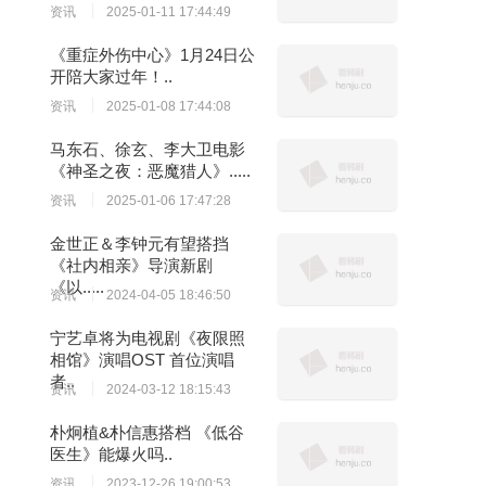
资讯
2025-01-11 17:44:49
《重症外伤中心》1月24日公
开陪大家过年！..
资讯
2025-01-08 17:44:08
马东石、徐玄、李大卫电影
《神圣之夜：恶魔猎人》.....
资讯
2025-01-06 17:47:28
金世正＆李钟元有望搭挡
《社内相亲》导演新剧
《以.....
资讯
2024-04-05 18:46:50
宁艺卓将为电视剧《夜限照
相馆》演唱OST 首位演唱
者..
资讯
2024-03-12 18:15:43
朴炯植&朴信惠搭档 《低谷
医生》能爆火吗..
资讯
2023-12-26 19:00:53