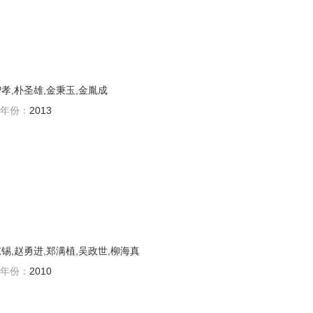
智孝,朴圣雄,金秉玉,金胤成
年份：
2013
东锡,赵勇进,郑满植,吴政世,柳海真
年份：
2010