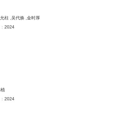
张允柱 ,吴代焕 ,金时厚
：
2024
满植
：
2024