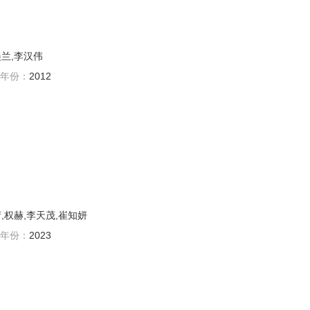
美兰,李汉伟
年份：
2012
,权赫,李天茂,崔知妍
年份：
2023