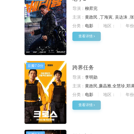
导演：
柳昇完
主演：
黄政民 ,丁海寅, 吴达洙 ,
分类：
电影
地区：
年份
查看详情
豆瓣
7.0分
跨界任务
导演：
李明勋
主演：
黄政民,廉晶雅,全慧珍,郑
分类：
电影
地区：
年份
查看详情