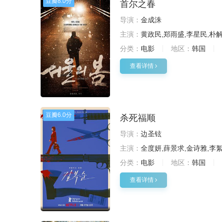
豆瓣
8.0分
首尔之春
导演：
金成洙
主演：
黄政民,郑雨盛,李星民,朴
分类：
电影
地区：
韩国
查看详情
豆瓣
6.0分
杀死福顺
导演：
边圣铉
主演：
全度妍,薛景求,金诗雅,李
分类：
电影
地区：
韩国
查看详情