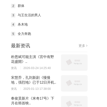
群体
2
与王生活的男人
3
杀木地
4
全力奔跑
5
最新资讯
更多
朴恩斌可能主演《宮中有野
花盛開》..
资讯
2026-03-24 14:25:40
宋慧乔，孔刘新剧《慢慢
地，强烈地》已于12日开机..
资讯
2025-01-13 17:38:00
奉俊昊新片《米奇17号》下
月在韩首映..