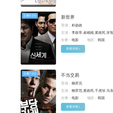
豆瓣
8.0分
新世界
导演：
朴勋政
主演：
李政宰,崔岷植,黄政民,宋
分类：
电影
地区：
韩国
查看详情
豆瓣
7.0分
不当交易
导演：
柳昇完
主演：
柳昇范,黄政民,千虎珍,马
分类：
电影
地区：
韩国
查看详情