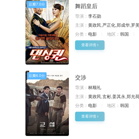
豆瓣
7.0分
舞蹈皇后
导演：
李石勋
主演：
黄政民,严正化,郑成华,罗
分类：
电影
地区：
韩国
查看详情
豆瓣
6.0分
交涉
导演：
林顺礼
主演：
黄政民,玄彬,姜其永,郑允荷
分类：
电影
地区：
韩国
查看详情