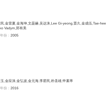
金雷夏,金海坤,文晸赫,吴达洙,Lee Gi-yeong,晋久,金成伍,Tae-hee
ko Vadym,郑有美
年份：
2005
玉,金应洙,金弘波,金元海,李星民,朴圣雄,申素率
年份：
2016