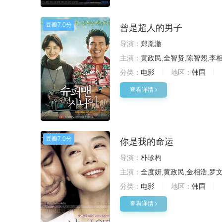
豆瓣
7.0分
曾是超人的男子
导演：
郑胤澈
主演：
黄政民,全智贤,陈智熙,李
分类：
电影
地区：
韩国
查看详情
豆瓣
7.0分
你是我的命运
导演：
朴珍杓
主演：
全度妍,黄政民,金相浩,罗
分类：
电影
地区：
韩国
查看详情