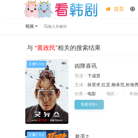
首页
视频
与
“黄政民”
相关的搜索结果
豆瓣
5.0分
凶降喜讯
导演：
卞成贤
主演：
薛景求,红炅,柳承范,朴海
分类：
电影
地区：
年份
查看详情
豆瓣
7.0分
老手2