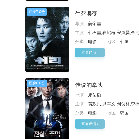
豆瓣
7.0分
生死谍变
导演：
姜帝圭
主演：
韩石圭,崔岷植,宋康昊,金允
分类：
电影
地区：
韩国
查看详情
豆瓣
6.0分
传说的拳头
导演：
康佑硕
主演：
黄政民,尹宰文,刘俊相,李
分类：
电影
地区：
韩国
查看详情