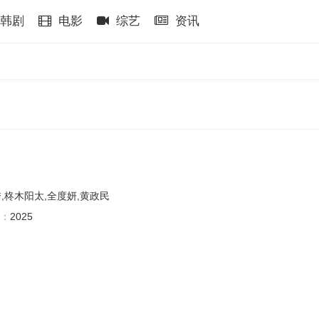
韩剧
电影
综艺
资讯
秀,柊木阳太,全度妍,黄政民
：
2025