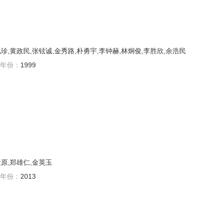
珍,黄政民,张铉诚,金秀路,朴勇宇,李钟赫,林炯俊,李胜欣,余浩民
年份：
1999
枖原,郑雄仁,金英玉
年份：
2013