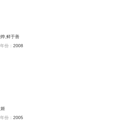
相烨,鲜于善
年份：
2008
文姬
年份：
2005