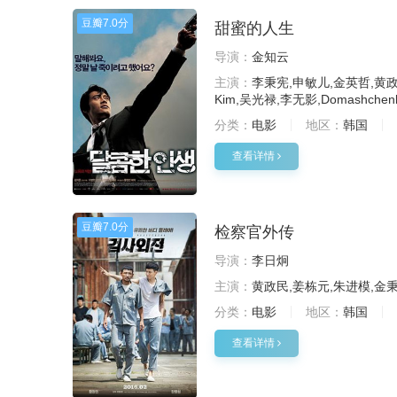
豆瓣
7.0分
甜蜜的人生
导演：
金知云
主演：
李秉宪,申敏儿,金英哲,黄政民,
Kim,吴光禄,李无影,Domashchen
分类：
电影
地区：
韩国
查看详情
豆瓣
7.0分
检察官外传
导演：
李日炯
主演：
黄政民,姜栋元,朱进模,金秉
分类：
电影
地区：
韩国
查看详情