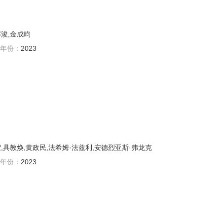
解浚,金成畇
年份：
2023
絮,具教焕,黄政民,法希姆·法兹利,安德烈亚斯·弗龙克
年份：
2023