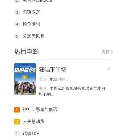
毛骨悚然的恋爱
2
鬼谜东宫
3
给你梦想
4
公寓黑风暴
5
热播电影
更多
狂唱下半场
类型：
电影
地区：
主演：
姜栋元,严泰九,朴智贤,吴正世,申河
均,孔明..
神社：恶鬼的低语
1
人夫总动员
2
试镜109
1