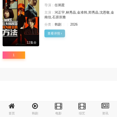
导演：
任弼星
主演：
河正宇,林秀晶,金准韩,郑秀晶,沈恩敬,金
南佶,石原崇雅
分类：
韩剧
2026
查看详情
12集全
1
首页
韩剧
电影
综艺
资讯