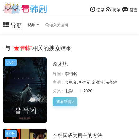
记录
榜单
留言
导航
视频
与
“金准韩”
相关的搜索结果
6.0分
杀木地
导演：
李相珉
主演：
金惠奫,李钟元,金准韩,张多雅
分类：
电影
2026
查看详情
6.0分
在韩国成为房主的方法