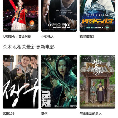
IU演唱会：黄金时刻
小委托人
犯罪都市3
杀木地相关最新更新电影
6.1分
6.8分
7.5分
试镜109
群体
与王生活的男人