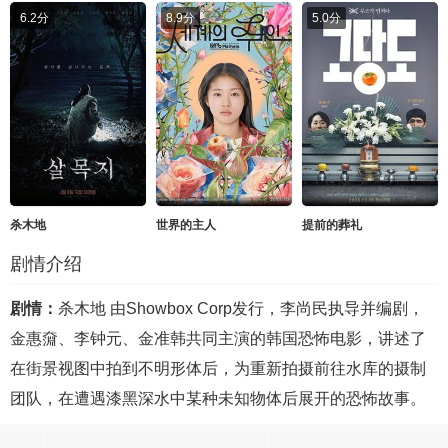
6.2分
8.9分
5.0分
杀木地
世界的主人
提前的葬礼
剧情介绍
剧情：
杀木地 由Showbox Corp发行，李尚民执导并编剧，
金惠奫、李钟元、金准韩共同主演的韩国恐怖电影，讲述了
在街景视图中拍到不明形体后，为重新拍摄前往水库的摄制
团队，在遭遇漆黑深水中某种未知物体后展开的恐怖故事。