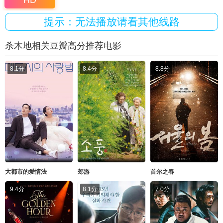
HD
提示：无法播放请看其他线路
杀木地相关豆瓣高分推荐电影
8.1分
8.4分
8.8分
大都市的爱情法
郊游
首尔之春
9.4分
8.1分
7.0分