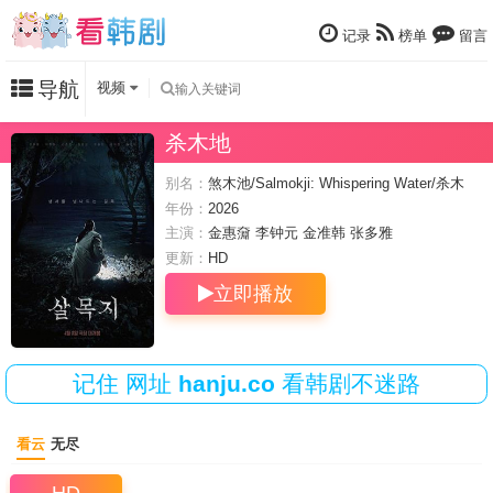
记录
榜单
留言
导航
视频
杀木地
别名：
煞木池/Salmokji: Whispering Water/杀木
池
年份：
2026
主演：
金惠奫
李钟元
金准韩
张多雅
更新：
HD
立即播放
记住
网址
hanju.co
看韩剧不迷路
看云
无尽