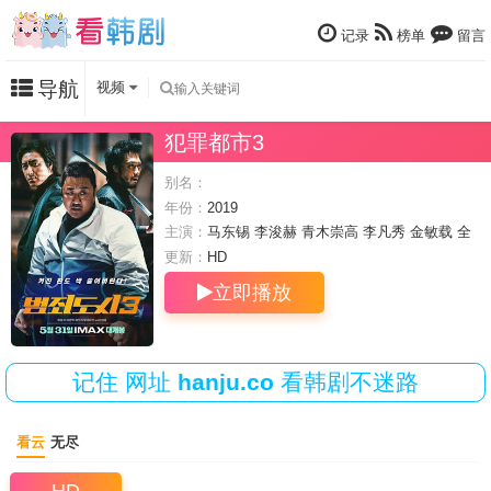
记录
榜单
留言
导航
视频
犯罪都市3
别名：
年份：
2019
主演：
马东锡
李浚赫
青木崇高
李凡秀
金敏载
全
锡浩
高圭弼
更新：
HD
立即播放
记住
网址
hanju.co
看韩剧不迷路
看云
无尽