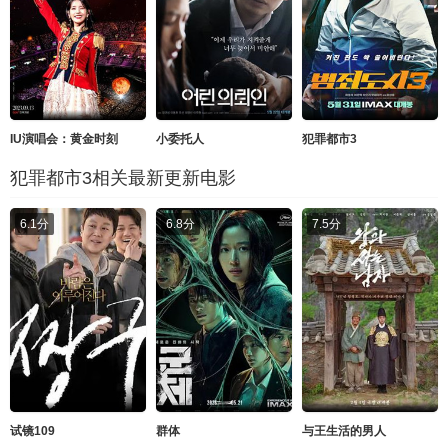
IU演唱会：黄金时刻
小委托人
犯罪都市3
犯罪都市3相关最新更新电影
6.1分
6.8分
7.5分
试镜109
群体
与王生活的男人