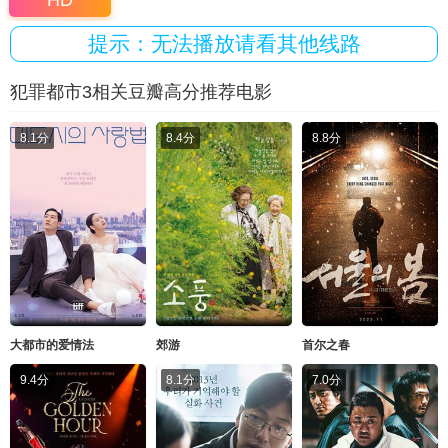
HD
提示：无法播放请看其他线路
犯罪都市3相关豆瓣高分推荐电影
8.1分
8.4分
8.8分
大都市的爱情法
郊游
首尔之春
9.4分
8.1分
7.0分