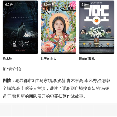
6.2分
8.9分
5.0分
杀木地
世界的主人
提前的葬礼
剧情介绍
剧情：
犯罪都市3 由马东锡,李浚赫,青木崇高,李凡秀,金敏载,
全锡浩,高圭弼等人主演，讲述了调职到广域搜查队的“马锡
道”刑警和新的团队展开的犯罪扫荡作战故事。