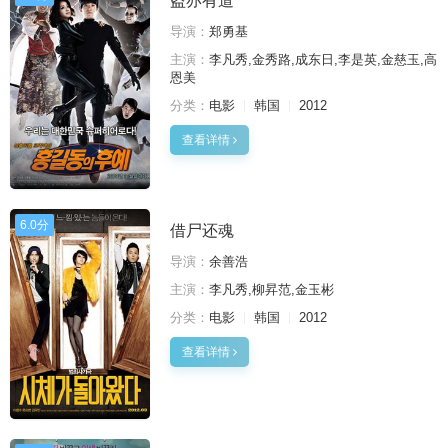
盗亦有道
导演：
郑勇基
主演：
李凡秀,金秀路,成东日,李是英,金慈玉,高
恩美
分类：
电影
韩国
2012
查看详情
6.0分
借尸还魂
导演：
余善浩
主演：
李凡秀,柳昇范,金玉彬
分类：
电影
韩国
2012
查看详情