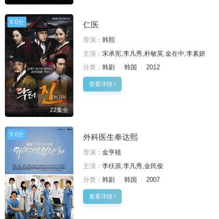
6.0分
仁医
导演：
韩熙
主演：
宋承宪,李凡秀,朴敏英,金在中,李素妍
分类：
韩剧
韩国
2012
查看详情
22集全
8.0分
外科医生奉达熙
导演：
金亨植
主演：
李枖原,李凡秀,金民俊
分类：
韩剧
韩国
2007
查看详情