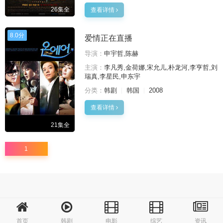
26集全
查看详情
8.0分
爱情正在直播
导演：
申宇哲,陈赫
主演：
李凡秀,金荷娜,宋允儿,朴龙河,李亨哲,刘
瑞真,李星民,申东宇
分类：
韩剧
韩国
2008
查看详情
21集全
1
首页
韩剧
电影
综艺
资讯