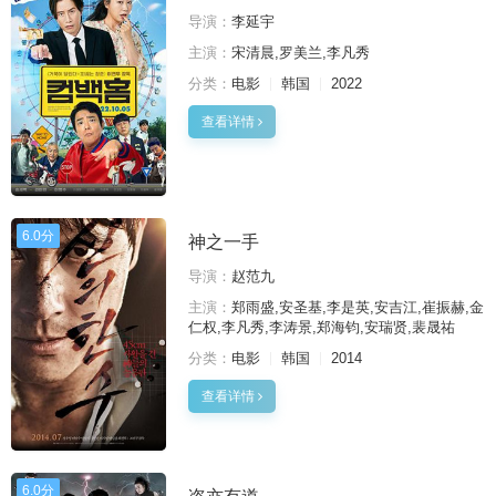
导演：
李延宇
主演：
宋清晨,罗美兰,李凡秀
分类：
电影
韩国
2022
查看详情
6.0分
神之一手
导演：
赵范九
主演：
郑雨盛,安圣基,李是英,安吉江,崔振赫,金
仁权,李凡秀,李涛景,郑海钧,安瑞贤,裴晟祐
分类：
电影
韩国
2014
查看详情
6.0分