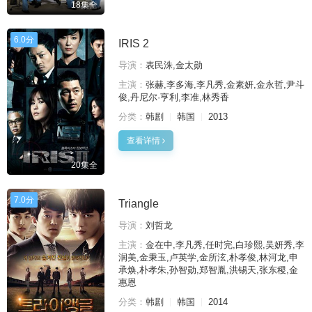
18集全
6.0分
IRIS 2
导演：
表民洙,金太勋
主演：
张赫,李多海,李凡秀,金素妍,金永哲,尹斗
俊,丹尼尔·亨利,李准,林秀香
分类：
韩剧
韩国
2013
查看详情
20集全
7.0分
Triangle
导演：
刘哲龙
主演：
金在中,李凡秀,任时完,白珍熙,吴妍秀,李
润美,金秉玉,卢英学,金所泫,朴孝俊,林河龙,申
承焕,朴孝朱,孙智勋,郑智胤,洪锡天,张东稷,金
惠恩
分类：
韩剧
韩国
2014