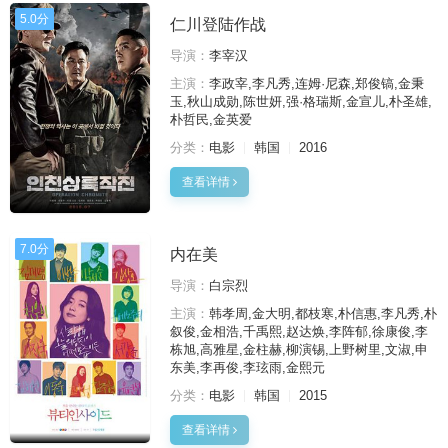
5.0分
仁川登陆作战
导演：
李宰汉
主演：
李政宰,李凡秀,连姆·尼森,郑俊镐,金秉
玉,秋山成勋,陈世妍,强·格瑞斯,金宣儿,朴圣雄,
朴哲民,金英爱
分类：
电影
韩国
2016
查看详情
7.0分
内在美
导演：
白宗烈
主演：
韩孝周,金大明,都枝寒,朴信惠,李凡秀,朴
叙俊,金相浩,千禹熙,赵达焕,李阵郁,徐康俊,李
栋旭,高雅星,金柱赫,柳演锡,上野树里,文淑,申
东美,李再俊,李玹雨,金熙元
分类：
电影
韩国
2015
查看详情