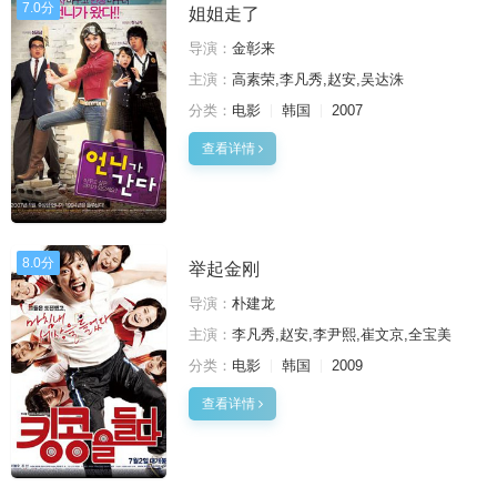
7.0分
姐姐走了
导演：
金彰来
主演：
高素荣,李凡秀,赵安,吴达洙
分类：
电影
韩国
2007
查看详情
8.0分
举起金刚
导演：
朴建龙
主演：
李凡秀,赵安,李尹熙,崔文京,全宝美
分类：
电影
韩国
2009
查看详情