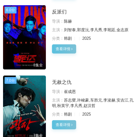
6.0分
反派们
导演：
陈赫
主演：
刘智泰,郭度沅,李凡秀,李珉廷,金志原
分类：
韩剧
2025
查看详情
8集全
7.0分
无赦之仇
导演：
崔成恩
主演：
苏志燮,许峻豪,车胜元,李浚赫,安吉江,孔
明,秋英宇,李凡秀,赵汉哲
分类：
韩剧
2025
查看详情
7集全