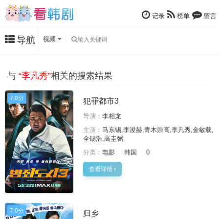
记录
榜单
留言
导航
视频
与
“李凡秀”
相关的搜索结果
7.0分
犯罪都市3
导演：
李相龙
主演：
马东锡,李浚赫,青木崇高,李凡秀,金敏载,
全锡浩,高圭弼
分类：
电影
韩国
0
查看详情
7.0分
归乡