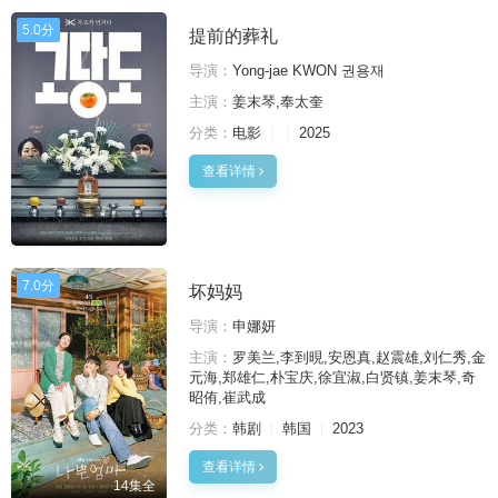
5.0分
提前的葬礼
导演：
Yong-jae KWON 권용재
主演：
姜末琴,奉太奎
分类：
电影
2025
查看详情
7.0分
坏妈妈
导演：
申娜妍
主演：
罗美兰,李到晛,安恩真,赵震雄,刘仁秀,金
元海,郑雄仁,朴宝庆,徐宜淑,白贤镇,姜末琴,奇
昭侑,崔武成
分类：
韩剧
韩国
2023
查看详情
14集全