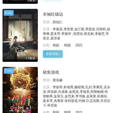
8集全
8.0分
衣袖红镶边
导演：
郑知仁
主演：
李俊昊,李世荣,金江珉,李恩泉,河律莉,徐
孝琳,姜末琴,李德华 ,张慧珍,权玄彬,李敏芝,车
美京,裴济基
分类：
韩剧
韩国
2021
查看详情
17集全
7.0分
鱿鱼游戏
导演：
黄东赫
主演：
李政宰,朴海秀,魏嘏隽,孔刘,李秉宪,吴永
洙,郑浩妍,许成泰,金周灵,李瑜美,阿努帕姆·特
里帕蒂,金英玉,金范来,李书焕,金英善,朴惠珍,
姜末琴,杰弗里·朱利亚诺,约翰 D.迈克斯,丹尼尔
·C·肯尼迪
分类：
韩剧
韩国
2021