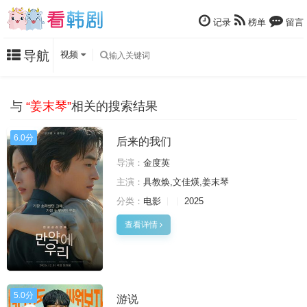
记录
榜单
留言
导航
视频
与
“姜末琴”
相关的搜索结果
6.0分
后来的我们
导演：
金度英
主演：
具教焕,文佳煐,姜末琴
分类：
电影
2025
查看详情
5.0分
游说