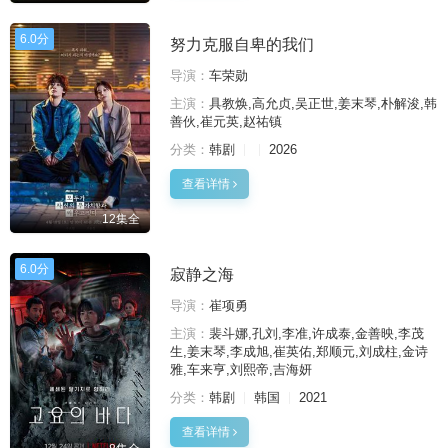
6.0分
努力克服自卑的我们
导演：
车荣勋
主演：
具教焕,高允贞,吴正世,姜末琴,朴解浚,韩
善伙,崔元英,赵祐镇
分类：
韩剧
2026
查看详情
12集全
6.0分
寂静之海
导演：
崔项勇
主演：
裴斗娜,孔刘,李准,许成泰,金善映,李茂
生,姜末琴,李成旭,崔英佑,郑顺元,刘成柱,金诗
雅,车来亨,刘熙帝,吉海妍
分类：
韩剧
韩国
2021
查看详情