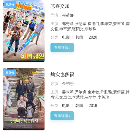
6.0分
悲喜交加
导演：
崔荷娜
主演：
郑秀晶,张慧珍,崔德门,李海荣,姜末琴,南
文哲,申宰辉,张阳光,李珍珠
分类：
电影
韩国
2020
查看详情
6.0分
灿实也多福
导演：
金初熙
主演：
姜末琴,尹汝贞,金永敏,尹胜雅,裴侑蓝,徐
尚沅,文惠仁,李慧雅,崔华静,李英珍
分类：
电影
韩国
2019
查看详情