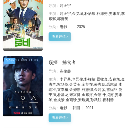
导演：
河正宇
主演：
河正宇,金义城,朴炳垠,朴海秀,姜末琴,李
东辉,郭善英
分类：
电影
2025
查看详情
9.0分
窥探：捕食者
导演：
崔俊裴
主演：
李昇基,李熙俊,朴柱炫,景收真,安在旭,金
贞兰,权华焕,金英玉,金英在,表志勋,禹志贤,李
瑞准,玄奉植,金嫝勋,朴惠娜,金河彦,雪妮丝·曼
宁加,朴基龙,宋富健,金东河,金洁,千贞河,姜末
琴,金成景,金雨珍,安瑞妍,孙武铉,崔利善
分类：
电影
韩国
2021
查看详情