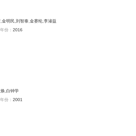
,金明民,刘智泰,金赛纶,李濬益
年份：
2016
仁焕,白钟学
年份：
2001