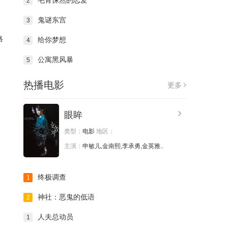
毛骨悚然的恋爱
2
鬼谜东宫
3
格
给你梦想
4
公寓黑风暴
5
热播电影
更多
眼眸
类型：
电影
地区：
主演：
申敏儿,金南熙,李承勇,金英雅..
终极调查
1
神社：恶鬼的低语
2
人夫总动员
1