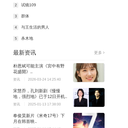
试镜109
2
群体
3
与王生活的男人
4
杀木地
5
最新资讯
更多
朴恩斌可能主演《宮中有野
花盛開》..
资讯
2026-03-24 14:25:40
宋慧乔，孔刘新剧《慢慢
地，强烈地》已于12日开机..
资讯
2025-01-13 17:38:00
奉俊昊新片《米奇17号》下
月在韩首映..