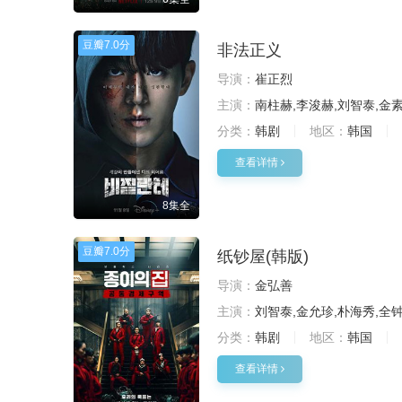
豆瓣
7.0分
非法正义
导演：
崔正烈
主演：
南柱赫,李浚赫,刘智泰,金
分类：
韩剧
地区：
韩国
查看详情
8集全
豆瓣
7.0分
纸钞屋(韩版)
导演：
金弘善
主演：
刘智泰,金允珍,朴海秀,全钟
分类：
韩剧
地区：
韩国
查看详情