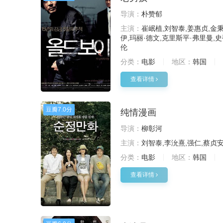
导演：
朴赞郁
主演：
崔岷植,刘智泰,姜惠贞,金秉
伊,玛丽·德文,克里斯平·弗里曼,史
伦
分类：
电影
地区：
韩国
查看详情
豆瓣
7.0分
纯情漫画
导演：
柳彰河
主演：
刘智泰,李沇熹,强仁,蔡贞安
分类：
电影
地区：
韩国
查看详情