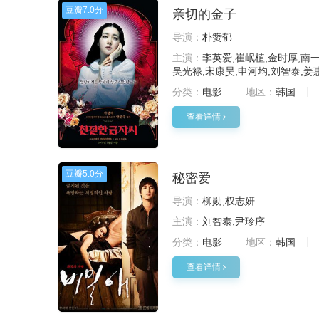
豆瓣
7.0分
亲切的金子
导演：
朴赞郁
主演：
李英爱,崔岷植,金时厚,南一
吴光禄,宋康昊,申河均,刘智泰,姜
分类：
电影
地区：
韩国
查看详情
豆瓣
5.0分
秘密爱
导演：
柳勋,权志妍
主演：
刘智泰,尹珍序
分类：
电影
地区：
韩国
查看详情