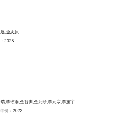
珉廷,金志原
：
2025
瑞,李玹雨,金智训,金允珍,李元宗,李施宇
年份：
2022