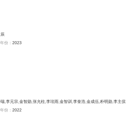
素辰
年份：
2023
瑞,李元宗,金智勋,张允柱,李玹雨,金智训,李奎浩,金成伍,朴明勋,李主傧
年份：
2022