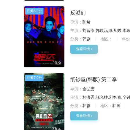
豆瓣
6.0分
反派们
导演：
陈赫
主演：
刘智泰,郭度沅,李凡秀,李
分类：
韩剧
地区：
年份
查看详情
8集全
豆瓣
7.0分
纸钞屋(韩版) 第二季
导演：
金弘善
主演：
朴海秀,张允柱,刘智泰,全钟
分类：
韩剧
地区：
韩国
查看详情
6集全