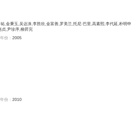
祐,金秉玉,吴达洙,李胜欣,金富善,罗美兰,托尼·巴里,高素熙,李代延,朴明申
惠贞,尹珍序,柳昇完
年份：
2005
年份：
2010