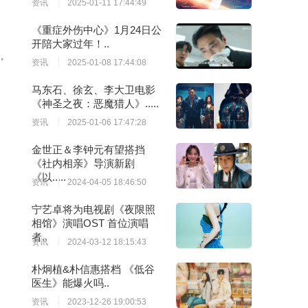
资讯
2025-01-11 17:44:49
《重症外伤中心》1月24日公
开陪大家过年！..
,
资讯
2025-01-08 17:44:08
马东石、徐玄、李大卫电影
《神圣之夜：恶魔猎人》.....
资讯
2025-01-06 17:47:28
金世正＆李钟元有望搭挡
《社内相亲》导演新剧
《以.....
资讯
2024-04-05 18:46:50
宁艺卓将为电视剧《夜限照
相馆》演唱OST 首位演唱
者..
资讯
2024-03-12 18:15:43
朴炯植&朴信惠搭档 《低谷
医生》能爆火吗..
资讯
2023-12-26 19:00:53