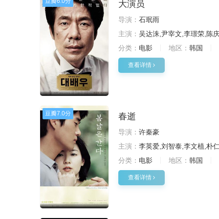
豆瓣
6.0分
大演员
导演：
石珉雨
主演：
吴达洙,尹宰文,李璟荣,陈庆
分类：
电影
地区：
韩国
查看详情
豆瓣
7.0分
春逝
导演：
许秦豪
主演：
李英爱,刘智泰,李文植,朴
分类：
电影
地区：
韩国
查看详情