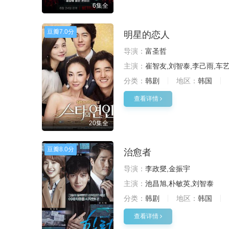
6集全
豆瓣
7.0分
明星的恋人
导演：
富圣哲
主演：
崔智友,刘智泰,李己雨,车
分类：
韩剧
地区：
韩国
查看详情
20集全
豆瓣
8.0分
治愈者
导演：
李政燮,金振宇
主演：
池昌旭,朴敏英,刘智泰
分类：
韩剧
地区：
韩国
查看详情