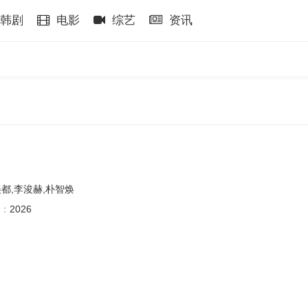
韩剧
电影
综艺
资讯
美都,李浚赫,朴智焕
：
2026