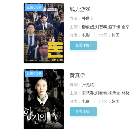
豆瓣
6.0分
钱力游戏
导演：
朴世上
主演：
柳俊烈,刘智泰,赵宇镇,金宰
分类：
电影
地区：
韩国
查看详情
豆瓣
0.0分
黄真伊
导演：
张允炫
主演：
宋慧乔,刘智泰,柳承龙,朴
分类：
电影
地区：
韩国
查看详情