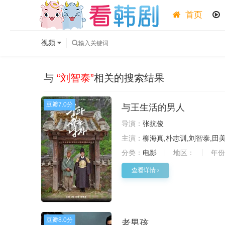
首页
视频
与
“刘智泰”
相关的搜索结果
豆瓣
7.0分
与王生活的男人
导演：
张抗俊
主演：
柳海真,朴志训,刘智泰,田
分类：
电影
地区：
年份
查看详情
豆瓣
8.0分
老男孩