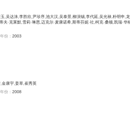
玉,吴达洙,李胜欣,尹珍序,池大汉,吴泰景,柳演锡,李代延,吴光禄,朴明申,龙
蒂夫·克莱默,雪莉·琳恩,迈克尔·麦康诺希,斯蒂芬妮·社,柯克·桑顿,凯瑞·华
年份：
2003
,金康宇,姜草,崔秀英
年份：
2008