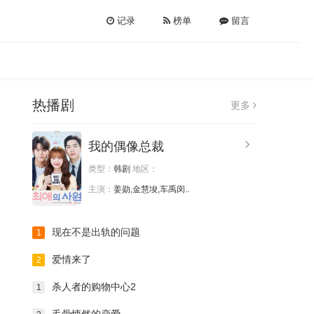
记录
榜单
留言
热播剧
更多
我的偶像总裁
类型：
韩剧
地区：
主演：
姜勋,金慧埈,车禹闵..
现在不是出轨的问题
1
爱情来了
2
杀人者的购物中心2
1