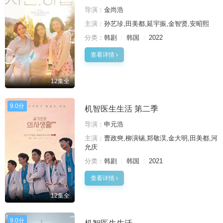
导演：
金尚浩
主演：
孙艺珍,田美都,延宇振,金智贤,安昭熙
分类：
韩剧
韩国
2022
查看详情
12集全
9.0分
机智医生生活 第二季
导演：
申元浩
主演：
曹政奭,柳演锡,郑敬淏,金大明,田美都,河
允庆
分类：
韩剧
韩国
2021
查看详情
12集全
9.0分