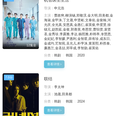
机智医生生活
导演：
申元浩
主演：
曹政奭,柳演锡,郑敬淏,金大明,田美都,金
海淑,金甲洙,丁文晟,申贤彬,文泰佑,金俊翰,河
允庆,全光真,安恩真,金惠仁,崔英俊,申度贤,徐
镇元,赵胜延,金俊,郭善英,奇恩世,曹怡贤,裴贤
圣,金秀珍,李露雅,李达,杨照雅,朴韩率,李慧恩,
金妃妃,李智媛,尹惠利,金智星,薛有珍,成东日,
金成均,艺智苑,吴允儿,朴亨洙,黄英熙,朴胜泰,
12集全
廉惠兰,金圣喆,郑宰成,李智勋,崔英佑
分类：
韩剧
韩国
2020
查看详情
7.0分
联结
导演：
李太坤
主演：
池晟,田美都
分类：
韩剧
韩国
2024
查看详情