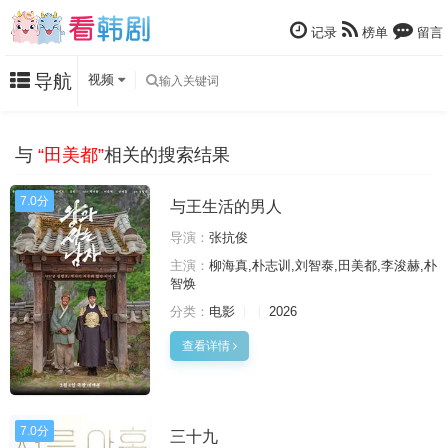
记录
榜单
留言
导航
视频
与
“田美都”
相关的搜索结果
7.0分
与王生活的男人
导演：
张抗俊
主演：
柳海真,朴志训,刘智泰,田美都,李浚赫,朴
智焕
分类：
电影
2026
查看详情
7.0分
三十九