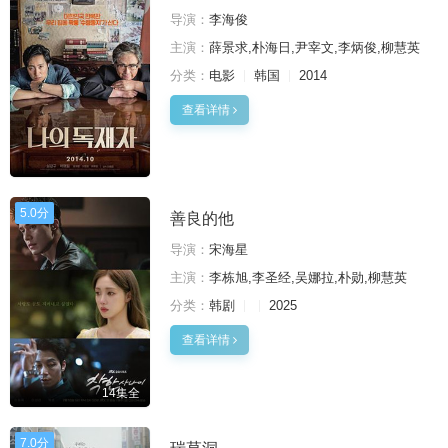
导演：
李海俊
主演：
薛景求,朴海日,尹宰文,李炳俊,柳慧英
分类：
电影
韩国
2014
查看详情
5.0分
善良的他
导演：
宋海星
主演：
李栋旭,李圣经,吴娜拉,朴勋,柳慧英
分类：
韩剧
2025
查看详情
14集全
7.0分