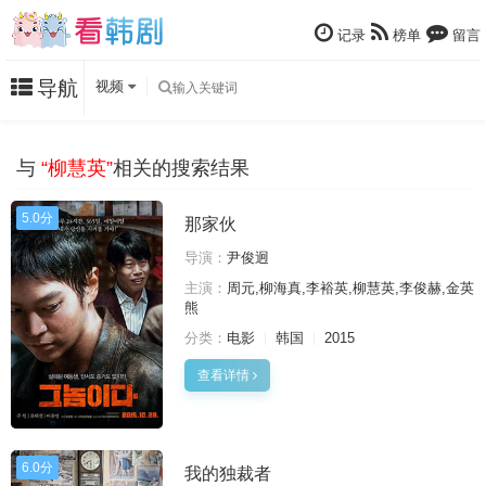
记录
榜单
留言
导航
视频
与
“柳慧英”
相关的搜索结果
5.0分
那家伙
导演：
尹俊迥
主演：
周元,柳海真,李裕英,柳慧英,李俊赫,金英
熊
分类：
电影
韩国
2015
查看详情
6.0分
我的独裁者