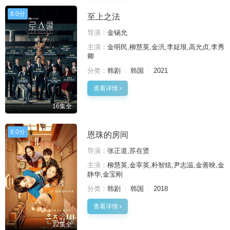
8.0分
至上之法
导演：
金锡允
主演：
金明民,柳慧英,金汎,李姃垠,高允贞,李秀
卿
分类：
韩剧
韩国
2021
查看详情
16集全
8.0分
恩珠的房间
导演：
张正道,苏在贤
主演：
柳慧英,金宰英,朴智炫,尹志温,金善映,金
静华,金宝刚
分类：
韩剧
韩国
2018
查看详情
12集全