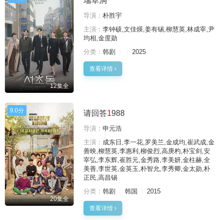
瑞草洞
导演：
朴胜宇
主演：
李钟硕,文佳煐,姜有锡,柳慧英,林成宰,尹
均相,金度勋
分类：
韩剧
2025
查看详情
12集全
9.0分
请回答
1
988
导演：
申元浩
主演：
成东日,李一花,罗美兰,金成均,崔武成,金
善映,柳慧英,李惠利,柳俊烈,高庚杓,朴宝剑,安
宰弘,李东辉,崔胜元,金秀路,李美妍,金柱赫,全
美善,李世英,金英玉,朴智允,李秀卿,金太勋,朴
正民,高昌锡
分类：
韩剧
韩国
2015
20集全
查看详情