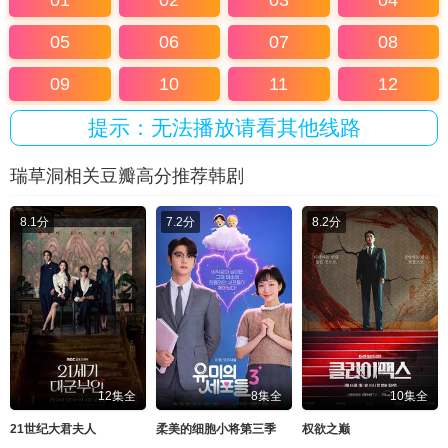
01
02
03
04
05
06
07
08
09
10
11
12
提示：无法播放请看其他线路
瑞草洞相关豆瓣高分推荐韩剧
8.1分
7.2分
8.2分
12集全
8集全
10集全
21世纪大君夫人
柔美的细胞小将第三季
权欲之巅