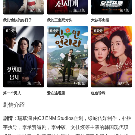
第53集
第11集
第7集
我们愉快的好日子
我的王室死对头
大叔再出招
6.1分
6.4分
6.0分
第125集
12集全
第66集
第一个男人
爱在连理里
红色珍珠
剧情介绍
剧情：
瑞草洞 由CJ ENM Studios企划，绿蛇传媒制作，朴胜
宇执导，李承贤编剧，李钟硕、文佳煐等主演的韩国现代职