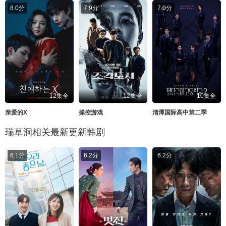
8.0分
7.9分
7.0分
12集全
12集全
10集全
亲爱的X
操控游戏
清潭国际高中第二季
瑞草洞相关最新更新韩剧
6.1分
6.2分
6.2分