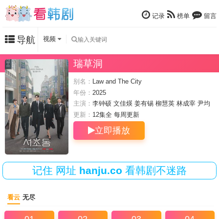
记录
榜单
留言
导航
视频
瑞草洞
别名：
Law and The City
年份：
2025
主演：
李钟硕
文佳煐
姜有锡
柳慧英
林成宰
尹均
相
金度勋
更新：
12集全 每周
更新
立即播放
记住
网址
hanju.co
看韩剧不迷路
看云
无尽