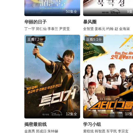
50集全
9
华丽的日子
暴风圈
丁一宇
郑仁仙
李泰兰
尹贤旻
全智贤
姜栋元
约翰·赵
金海淑
豆瓣
7.2分
豆瓣
5.1分
12集全
10
揭密最前线
学习小组
金惠秀
郑成日
朱钟赫
黄旼炫
韩智恩
车宇民
李宗玄