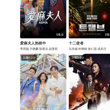
6集全
8
爱麻夫人热映中
十二使者
李荷妮
方晓麟
陈善圭
赵显哲
马东锡
朴炯植
徐仁国
成东日
豆瓣
6.2分
豆瓣
5.2分