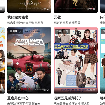
集全
12集全
12集全
我的完美秘书
元敬
问
韩志旼
李浚赫
金度勋
李相喜
车珠英
李贤旭
李星民
李
豆瓣
8.3分
豆瓣
5.8分
集全
8集全
54集全
重症外伤中心
老鹰五兄弟拜托了
喀
朱智勋
秋英宇
何英
郑在光
严志媛
安在旭
李必模
崔大哲
池