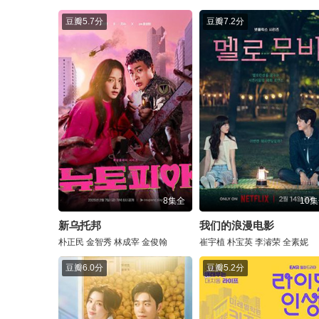
豆瓣
5.7分
豆瓣
7.2分
8集全
10
新乌托邦
我们的浪漫电影
朴正民
金智秀
林成宰
金俊翰
崔宇植
朴宝英
李濬荣
全素妮
豆瓣
6.0分
豆瓣
5.2分