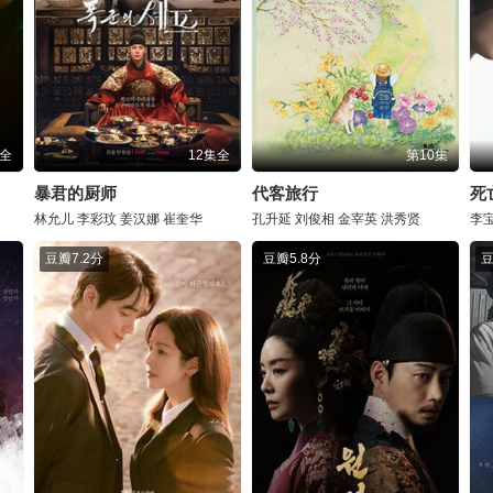
集全
12集全
第10集
暴君的厨师
代客旅行
死
林允儿
李彩玟
姜汉娜
崔奎华
孔升延
刘俊相
金宰英
洪秀贤
李
豆瓣
7.2分
豆瓣
5.8分