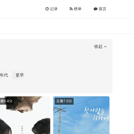
记录
榜单
留言
收起
0年代
更早
豆瓣
6.4分
豆瓣
7.0分