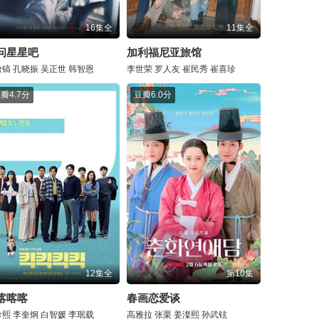
16集全
11集全
问星星吧
加利福尼亚旅馆
敏镐
孔晓振
吴正世
韩智恩
李世荣
罗人友
崔民秀
崔喜珍
豆瓣
4.7分
豆瓣
6.0分
12集全
第10集
喀喀喀
春画恋爱谈
珍熙
李奎炯
白智媛
李珉载
高雅拉
张栗
姜澯熙
孙武铉