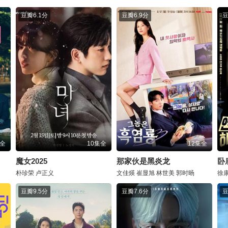
豆瓣
6.1分
豆瓣
6.9分
集全
10集全
12集全
魔女2025
那家伙是黑炎龙
卧
朴珍荣
卢正义
文佳煐
崔显旭
林世美
郭时旸
徐
豆瓣
9.5分
豆瓣
7.6分