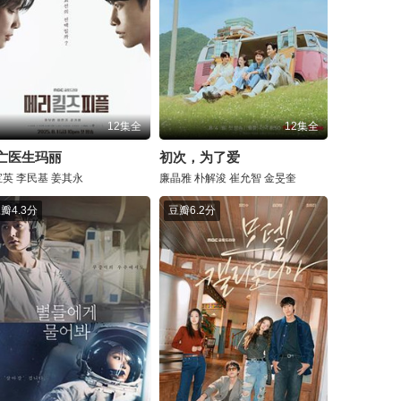
12集全
12集全
亡医生玛丽
初次，为了爱
宝英
李民基
姜其永
廉晶雅
朴解浚
崔允智
金旻奎
豆瓣
4.3分
豆瓣
6.2分