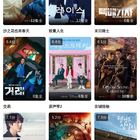
12集全
12集全
6集全
沙之花也有春天
较量人生
末日骑士
6.4分
6.4分
6.1分
8集全
6集全
10集全
交易
原声带2
京城怪物
7.7分
5.2分
7.3分