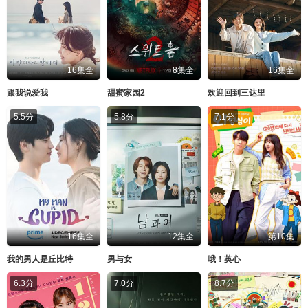
16集全
8集全
16集全
跟我说爱我
甜蜜家园2
欢迎回到三达里
5.5分
5.8分
7.1分
16集全
12集全
第10集
我的男人是丘比特
男与女
哦！英心
6.3分
7.0分
8.7分