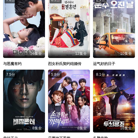
16集全
12集全
10集全
与恶魔有约
烈女朴氏契约结婚传
运气好的日子
7.5分
5.8分
8.1分
8集全
8集全
16集全