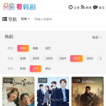
记录
榜单
留言
导航
视频
韩剧
收起
类型
韩剧
电影
综艺
年份
全部
2026
2025
2024
2023
2022
202
排序
时间
人气
评分
6.3分
7.1分
7.1分