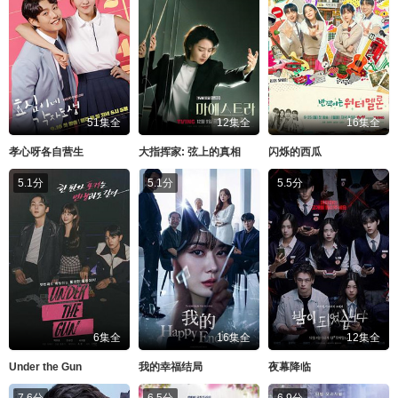
51集全
12集全
16集全
孝心呀各自营生
大指挥家: 弦上的真相
闪烁的西瓜
5.1分
5.1分
5.5分
6集全
16集全
12集全
Under the Gun
我的幸福结局
夜幕降临
7.6分
6.5分
6.9分