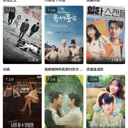
非法正义
只要动下手指
头脑共助
7.1分
7.1分
7.2分
12集全
10集全
16集全
法钱
朝鲜精神科医师刘世丰 第二季
浪漫速成班
7.1分
7.1分
7.5分