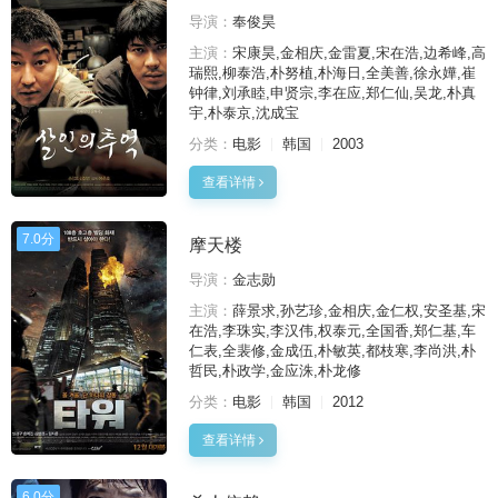
导演：
奉俊昊
主演：
宋康昊,金相庆,金雷夏,宋在浩,边希峰,高
瑞熙,柳泰浩,朴努植,朴海日,全美善,徐永嬅,崔
钟律,刘承睦,申贤宗,李在应,郑仁仙,吴龙,朴真
宇,朴泰京,沈成宝
分类：
电影
韩国
2003
查看详情
7.0分
摩天楼
导演：
金志勋
主演：
薛景求,孙艺珍,金相庆,金仁权,安圣基,宋
在浩,李珠实,李汉伟,权泰元,全国香,郑仁基,车
仁表,全裴修,金成伍,朴敏英,都枝寒,李尚洪,朴
哲民,朴政学,金应洙,朴龙修
分类：
电影
韩国
2012
查看详情
6.0分