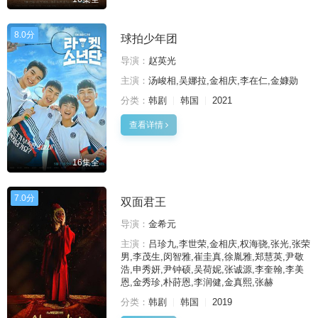
8.0分
球拍少年团
导演：
赵英光
主演：
汤峻相,吴娜拉,金相庆,李在仁,金嫝勋
分类：
韩剧
韩国
2021
查看详情
16集全
7.0分
双面君王
导演：
金希元
主演：
吕珍九,李世荣,金相庆,权海骁,张光,张荣
男,李茂生,闵智雅,崔圭真,徐胤雅,郑慧英,尹敬
浩,申秀妍,尹钟硕,吴荷妮,张诚源,李奎翰,李美
恩,金秀珍,朴莳恩,李润健,金真熙,张赫
分类：
韩剧
韩国
2019