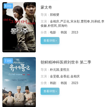
8.0分
蒙太奇
导演：
郑根燮
主演：
金相庆,严正化,宋永彰,曹熙奉,刘承睦,李
俊赫,朴哲民,郑海钧
分类：
电影
韩国
2013
查看详情
7.0分
朝鲜精神科医师刘世丰 第二季
导演：
朴元国,姜熙主
主演：
金旻载,金香起,金相庆
分类：
韩剧
韩国
2023
查看详情
10集全