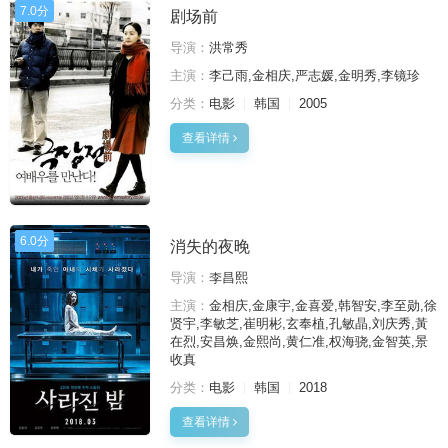
7.0分
剧场前
导演：
洪常秀
主演：
李己雨,金相庆,严志媛,金明秀,李镜珍
分类：
电影
韩国
2005
查看详情
6.0分
消失的夜晚
导演：
李昌熙
主演：
金相庆,金康宇,金喜爱,韩智安,李至勋,徐
贤宇,李敏芝,崔明彬,玄奉植,孔敏晶,刘庆秀,黃
在烈,安昌焕,金熙尚,黄仁准,权海骁,金智英,景
收真
分类：
电影
韩国
2018
查看详情