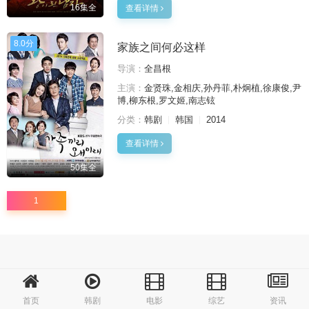
16集全
查看详情
8.0分
家族之间何必这样
导演：
全昌根
主演：
金贤珠,金相庆,孙丹菲,朴炯植,徐康俊,尹
博,柳东根,罗文姬,南志铉
分类：
韩剧
韩国
2014
查看详情
50集全
1
首页
韩剧
电影
综艺
资讯