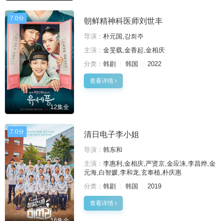
7.0分
朝鲜精神科医师刘世丰
导演：
朴元国,강희주
主演：
金旻载,金香起,金相庆
分类：
韩剧
韩国
2022
查看详情
12集全
7.0分
清日电子李小姐
导演：
韩东和
主演：
李惠利,金相庆,严贤京,金应洙,李昌烨,金
元海,白智媛,李和龙,玄奉植,朴庆惠
分类：
韩剧
韩国
2019
查看详情
16集全