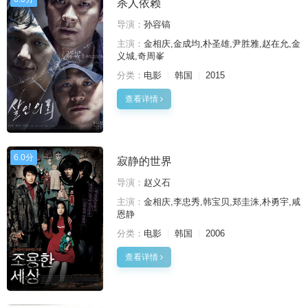
杀人依赖
导演：
孙容镐
主演：
金相庆,金成均,朴圣雄,尹胜雅,赵在允,金
义城,奇周峯
分类：
电影
韩国
2015
查看详情
6.0分
寂静的世界
导演：
赵义石
主演：
金相庆,李忠秀,韩宝贝,郑圭洙,朴勇宇,咸
恩静
分类：
电影
韩国
2006
查看详情