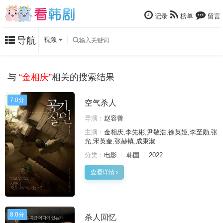
记录
榜单
留言
导航
视频
与
“金相庆”
相关的搜索结果
7.0分
空气杀人
导演：
赵容善
主演：
金相庆,李先彬,尹敬浩,徐英姬,李至勋,张
光,宋英奎,张赫镇,成秉淑
分类：
电影
韩国
2022
查看详情
8.0分
杀人回忆