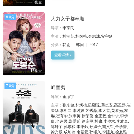
8集全
8.0分
大力女子都奉顺
导演：
李亨民
主演：
朴宝英,朴炯植,金志洙,安宇延
分类：
韩剧
韩国
2017
查看详情
16集全
7.0分
岬童夷
导演：
金振宇
主演：
张东健,朴炯植,陈熙琼,蔡贞安,高圣熙,崔
奎华,李相二,李时媛,艺秀晶,李太善,黄泰光,权
爀,崔有华,张申英,徐荣俊,金正碧,金钟求,李伊
庚,全卢民,郑爱延,徐东甲,朴庸,李率求,李雅真,
郑钟宇,孙东和,李秉鈺,孙淑子,南文哲,金学善,
徐光载,成灿镐,南基爱,孙锡久,李廷九,徐胤雅