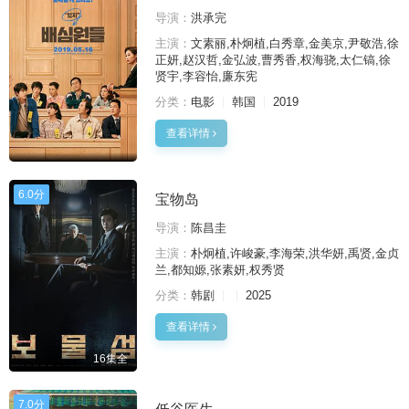
导演：
洪承完
主演：
文素丽,朴炯植,白秀章,金美京,尹敬浩,徐
正妍,赵汉哲,金弘波,曹秀香,权海骁,太仁镐,徐
贤宇,李容怡,廉东宪
分类：
电影
韩国
2019
查看详情
6.0分
宝物岛
导演：
陈昌圭
主演：
朴炯植,许峻豪,李海荣,洪华妍,禹贤,金贞
兰,都知嫄,张素妍,权秀贤
分类：
韩剧
2025
查看详情
16集全
7.0分