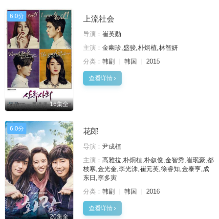
6.0分
上流社会
导演：
崔英勋
主演：
金幽珍,盛骏,朴炯植,林智妍
分类：
韩剧
韩国
2015
查看详情
16集全
6.0分
花郎
导演：
尹成植
主演：
高雅拉,朴炯植,朴叙俊,金智秀,崔珉豪,都
枝寒,金光奎,李光洙,崔元英,徐睿知,金泰亨,成
东日,李多寅
分类：
韩剧
韩国
2016
查看详情
20集全