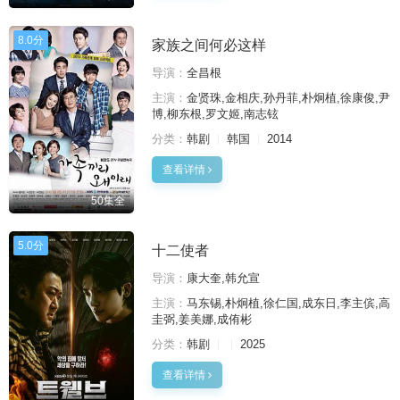
8.0分
家族之间何必这样
导演：
全昌根
主演：
金贤珠,金相庆,孙丹菲,朴炯植,徐康俊,尹
博,柳东根,罗文姬,南志铉
分类：
韩剧
韩国
2014
查看详情
50集全
5.0分
十二使者
导演：
康大奎,韩允宣
主演：
马东锡,朴炯植,徐仁国,成东日,李主傧,高
圭弼,姜美娜,成侑彬
分类：
韩剧
2025
查看详情