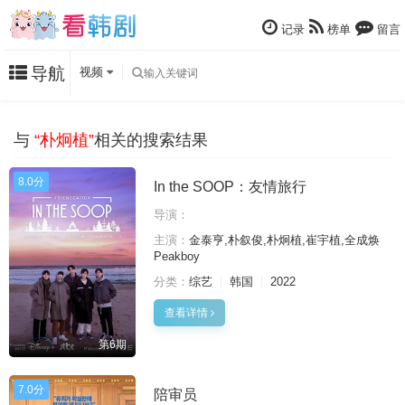
记录
榜单
留言
导航
视频
与
“朴炯植”
相关的搜索结果
8.0分
In the SOOP：友情旅行
导演：
主演：
金泰亨,朴叙俊,朴炯植,崔宇植,全成焕
Peakboy
分类：
综艺
韩国
2022
查看详情
第6期
7.0分
陪审员