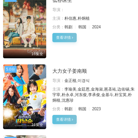
低谷医生
导演：
主演：
朴信惠,朴炯植
分类：
韩剧
韩国
2024
查看详情
16集全
5.0分
大力女子姜南顺
导演：
金正植,이경식
主演：
李瑜美,金廷恩,金海淑,邕圣祐,边佑锡,朱
宇宰,朴永卓,河东俊,李承俊,金基斗,朴宝英,朴
炯植,沈惠珍
分类：
韩剧
韩国
2023
查看详情
16集全