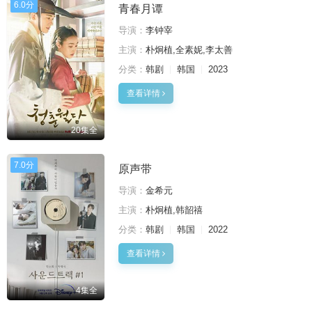
6.0分
青春月谭
导演：
李钟宰
主演：
朴炯植,全素妮,李太善
分类：
韩剧
韩国
2023
查看详情
20集全
7.0分
原声带
导演：
金希元
主演：
朴炯植,韩韶禧
分类：
韩剧
韩国
2022
查看详情
4集全