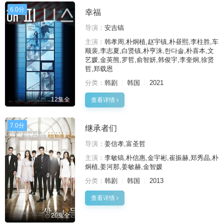
6.0分
幸福
导演：
安吉镐
主演：
韩孝周,朴炯植,赵宇镇,朴昼熙,李柱胜,车
顺裴,李志夏,白贤镇,朴亨洙,한다솔,朴喜本,文
艺媛,金英熊,罗哲,俞智妍,韩俊宇,李奎炯,徐贤
哲,郑载恩
分类：
韩剧
韩国
2021
12集全
查看详情
7.0分
继承者们
导演：
姜信孝,富圣哲
主演：
李敏镐,朴信惠,金宇彬,崔振赫,郑秀晶,朴
炯植,姜河那,姜敏赫,金智媛
分类：
韩剧
韩国
2013
查看详情
20集全