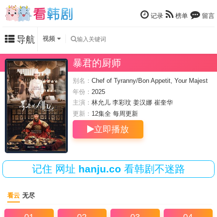
记录
榜单
留言
导航
视频
暴君的厨师
别名：
Chef of Tyranny/Bon Appetit, Your Majest
y
年份：
2025
主演：
林允儿
李彩玟
姜汉娜
崔奎华
更新：
12集全 每周
更新
立即播放
记住
网址
hanju.co
看韩剧不迷路
看云
无尽