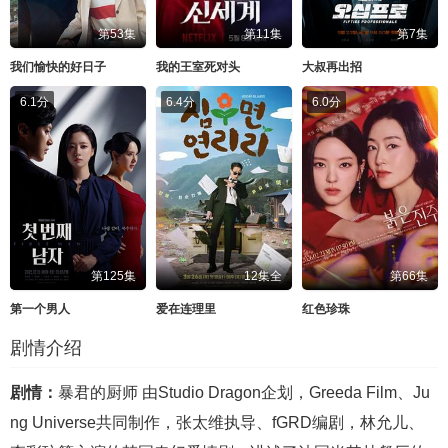
第53集
第11集
第7集
我们愉快的好日子
我的王室死对头
大叔再出招
6.1分
6.4分
6.0分
第125集
12集全
第66集
第一个男人
爱在连理里
红色珍珠
剧情介绍
剧情：
暴君的厨师 由Studio Dragon企划，Greeda Film、Ju
ng Universe共同制作，张太维执导、fGRD编剧，林允儿、