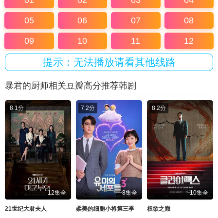
01
02
03
04
05
06
07
08
09
10
11
12
提示：无法播放请看其他线路
暴君的厨师相关豆瓣高分推荐韩剧
8.1分
7.2分
8.2分
12集全
8集全
10集全
21世纪大君夫人
柔美的细胞小将第三季
权欲之巅