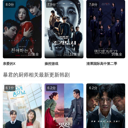
8.0分
7.9分
7.0分
12集全
12集全
10集全
亲爱的X
操控游戏
清潭国际高中第二季
暴君的厨师相关最新更新韩剧
6.1分
6.2分
6.2分