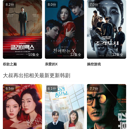
8.2分
8.0分
7.0分
10集全
12集全
12集全
权欲之巅
亲爱的X
操控游戏
大叔再出招相关最新更新韩剧
6.5分
6.1分
7.7分