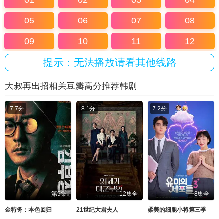
01
02
03
04
05
06
07
08
09
10
11
12
提示：无法播放请看其他线路
大叔再出招相关豆瓣高分推荐韩剧
7.7分
8.1分
7.2分
第9集
12集全
8集全
金特务：本色回归
21世纪大君夫人
柔美的细胞小将第三季