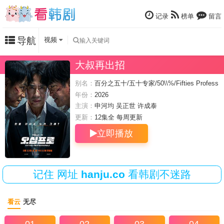
记录
榜单
留言
导航
视频
大叔再出招
别名：
百分之五十/五十专家/50\\%/Fifties Profess
ionals
年份：
2026
主演：
申河均
吴正世
许成泰
更新：
12集全 每周
更新
立即播放
记住
网址
hanju.co
看韩剧不迷路
看云
无尽