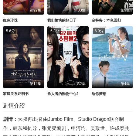
第92集
第83集
第9集
红色珍珠
我们愉快的好日子
金特务：本色回归
5.6分
6.3分
6.0分
第14集
第2集
第4集
家庭关系证明书
杀人者的购物中心2
给你梦想
剧情介绍
剧情：
大叔再出招 由Jumbo Film、Studio Dragon联合制
作，韩东和执导，张元燮编剧，申河均、吴政世、许成泰共