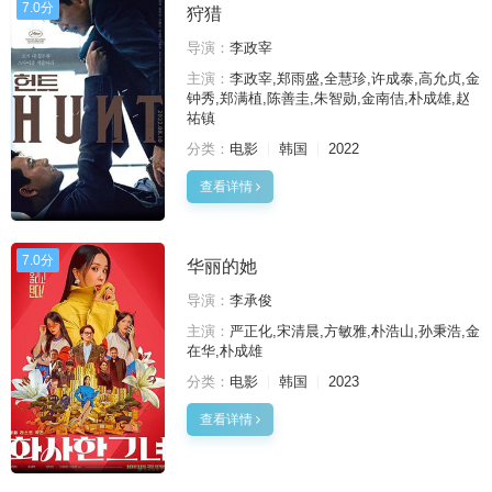
7.0分
狩猎
导演：
李政宰
主演：
李政宰,郑雨盛,全慧珍,许成泰,高允贞,金
钟秀,郑满植,陈善圭,朱智勋,金南佶,朴成雄,赵
祐镇
分类：
电影
韩国
2022
查看详情
7.0分
华丽的她
导演：
李承俊
主演：
严正化,宋清晨,方敏雅,朴浩山,孙秉浩,金
在华,朴成雄
分类：
电影
韩国
2023
查看详情