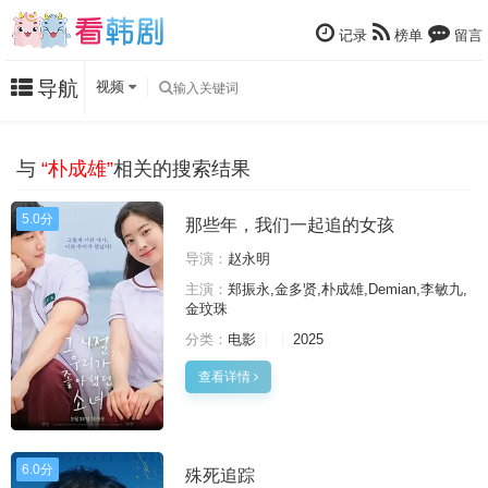
记录
榜单
留言
导航
视频
与
“朴成雄”
相关的搜索结果
5.0分
那些年，我们一起追的女孩
导演：
赵永明
主演：
郑振永,金多贤,朴成雄,Demian,李敏九,
金玟珠
分类：
电影
2025
查看详情
6.0分
殊死追踪