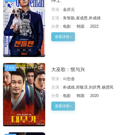
绅士
导演：
金庆元
主演：
朱智勋,崔成恩,朴成雄
分类：
电影
韩国
2022
查看详情
7.0分
大巫歌：恨与兴
导演：
이한종
主演：
朴成雄,郑敬淏,刘庆秀,杨贤民
分类：
电影
韩国
2020
查看详情