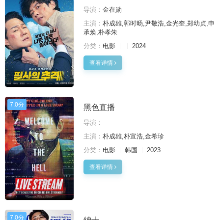
导演：
金在勋
主演：
朴成雄,郭时旸,尹敬浩,金光奎,郑幼贞,申
承焕,朴孝朱
分类：
电影
2024
查看详情
7.0分
黑色直播
导演：
主演：
朴成雄,朴宣浩,金希珍
分类：
电影
韩国
2023
查看详情
7.0分