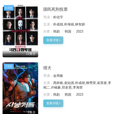
6.0分
国民死刑投票
导演：
朴信宇
主演：
朴成雄,朴海镇,林智妍
分类：
韩剧
韩国
2023
查看详情
12集全
7.0分
猎犬
导演：
金周焕
主演：
禹棹焕,崔始源,朴成雄,柳秀荣,崔英俊,李
相二,许峻豪,郑多恩,李海荣
分类：
韩剧
韩国
2023
查看详情
8集全