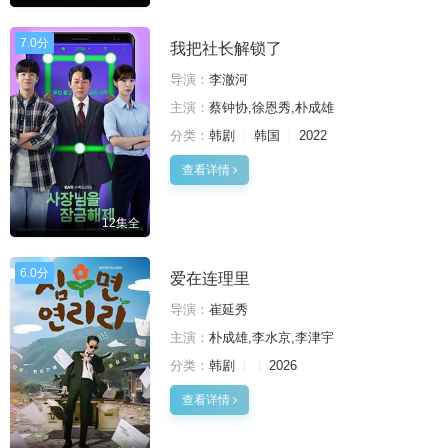
7.0分
我把社长解锁了
导演：
李澈河
主演：
蔡钟协,徐恩秀,朴成雄
分类：
韩剧
韩国
2022
查看详情
12集全
6.0分
爱在连理里
导演：
崔延秀
主演：
朴成雄,李水京,李津宇
分类：
韩剧
2026
查看详情