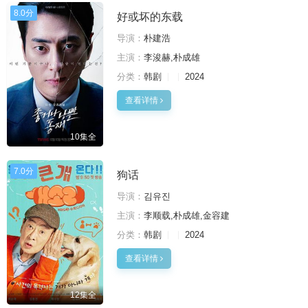
8.0分
好或坏的东载
导演：
朴建浩
主演：
李浚赫,朴成雄
分类：
韩剧
2024
查看详情
10集全
7.0分
狗话
导演：
김유진
主演：
李顺载,朴成雄,金容建
分类：
韩剧
2024
查看详情
12集全