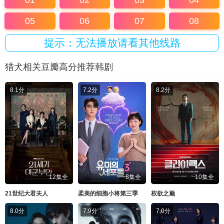
01
02
03
04
05
06
07
08
提示：无法播放请看其他线路
猎犬相关豆瓣高分推荐韩剧
8.1分
7.2分
8.2分
12集全
8集全
10集全
21世纪大君夫人
柔美的细胞小将第三季
权欲之巅
8.0分
7.9分
7.0分