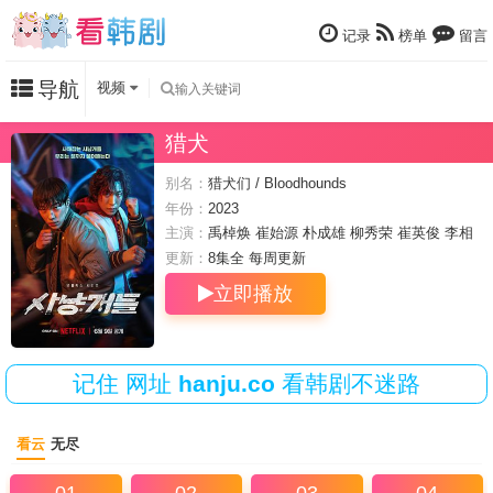
记录
榜单
留言
导航
视频
猎犬
别名：
猎犬们 / Bloodhounds
年份：
2023
主演：
禹棹焕
崔始源
朴成雄
柳秀荣
崔英俊
李相
二
许峻豪
郑多恩
更新：
8集全 每周
更新
立即播放
记住
网址
hanju.co
看韩剧不迷路
看云
无尽