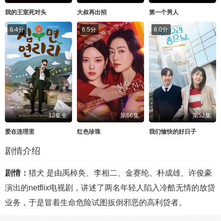
我的王室死对头
大叔再出招
第一个男人
6.4分
6.5分
6.0分
12集全
第66集
第52集
爱在连理里
红色珍珠
我们愉快的好日子
剧情介绍
剧情：
猎犬 是由禹棹奂、李相二、金赛纶、朴成雄、许俊豪
演出的netflix电视剧，讲述了两名年轻人陷入冷酷无情的放贷
业务，于是冒着生命危险试图扳倒邪恶的高利贷者。