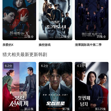
12集全
12集全
10集全
亲爱的X
操控游戏
清潭国际高中第二季
猎犬相关最新更新韩剧
6.2分
6.2分
6.1分
第11集
第7集
第125集