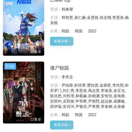
Cheer Up
导演：
韩泰燮
主演：
韩智贤,裴仁赫,金贤镇,张圭悧,李恩泉,杨
东根
分类：
韩剧
韩国
2022
查看详情
16集全
6.0分
僵尸校园
导演：
李宰圭
主演：
尹灿荣,朴持厚,曹怡贤,金炳哲,李尚熙,朴
所罗门,刘仁秀,李恩泉,禹志贤,李瑜美,金宝允,
陈浩恩,河胜理,林载赫,孙相渊,安智浩,裴海善,
安胜钧,吴熙俊,申宰辉,尹炳熙,赵达焕,函勝敏,
郑伊瑞,安诗河,尹敬浩,严孝燮,李奎炯,全裴修
分类：
韩剧
韩国
2022
12集全
查看详情