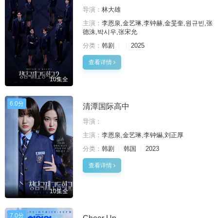
导演：
林大雄
主演：
李恩泉,金艺琳,李钟赫,金旻奎,원규빈,张
德洙,박시우,张宋允
分类：
韩剧
2025
查看详情
10集全
6.0分
清潭国际高中
导演：
主演：
李恩泉,金艺琳,李钟爀,刘正厚
分类：
韩剧
韩国
2023
查看详情
10集全
7.0分