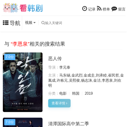
记录
榜单
留言
导航
视频
与
“李恩泉”
相关的搜索结果
7.0分
恶人传
导演：
李元泰
主演：
马东锡,金武烈,金成圭,刘承睦,崔民哲,金
胤成,许栋元,吴熙俊,杨志洙,金洁,李恩泉,刘在
明
分类：
电影
韩国
2019
查看详情
7.0分
清潭国际高中第二季