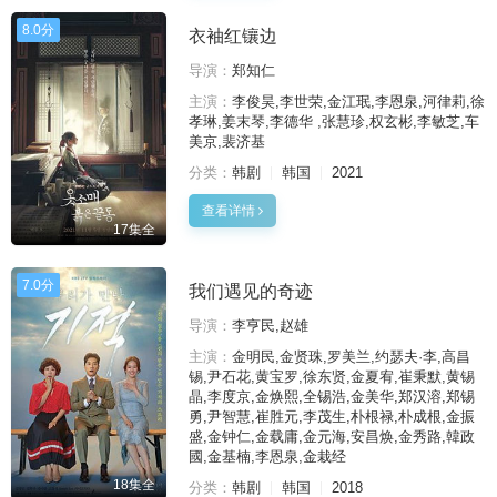
8.0分
衣袖红镶边
导演：
郑知仁
主演：
李俊昊,李世荣,金江珉,李恩泉,河律莉,徐
孝琳,姜末琴,李德华 ,张慧珍,权玄彬,李敏芝,车
美京,裴济基
分类：
韩剧
韩国
2021
查看详情
17集全
7.0分
我们遇见的奇迹
导演：
李亨民,赵雄
主演：
金明民,金贤珠,罗美兰,约瑟夫·李,高昌
锡,尹石花,黄宝罗,徐东贤,金夏宥,崔秉默,黄锡
晶,李度京,金焕熙,全锡浩,金美华,郑汉溶,郑锡
勇,尹智慧,崔胜元,李茂生,朴根禄,朴成根,金振
盛,金钟仁,金载庸,金元海,安昌焕,金秀路,韓政
國,金基楠,李恩泉,金栽经
18集全
分类：
韩剧
韩国
2018