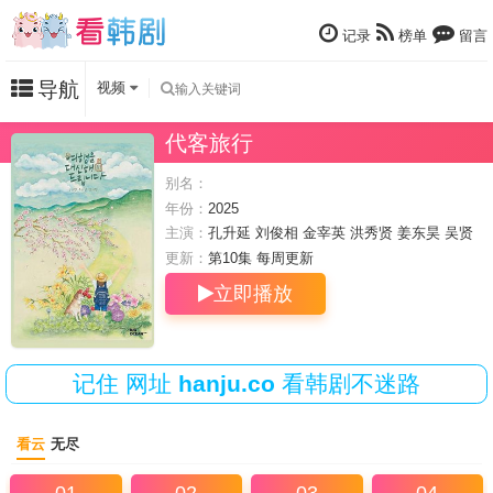
记录
榜单
留言
导航
视频
代客旅行
别名：
年份：
2025
主演：
孔升延
刘俊相
金宰英
洪秀贤
姜东昊
吴贤
重
朴宝妍
更新：
第10集 每周
更新
立即播放
记住
网址
hanju.co
看韩剧不迷路
看云
无尽