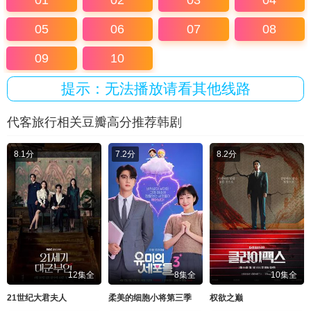
01
02
03
04
05
06
07
08
09
10
提示：无法播放请看其他线路
代客旅行相关豆瓣高分推荐韩剧
8.1分
7.2分
8.2分
12集全
8集全
10集全
21世纪大君夫人
柔美的细胞小将第三季
权欲之巅