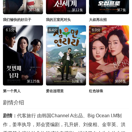
第53集
第11集
第7集
我们愉快的好日子
我的王室死对头
大叔再出招
6.1分
6.4分
6.0分
第125集
12集全
第66集
第一个男人
爱在连理里
红色珍珠
剧情介绍
剧情：
代客旅行 由韩国Channel A出品、Big Ocean I.M制
作，姜率执导，郑会贤编剧，孔升妍、刘俊相、金宰英、洪