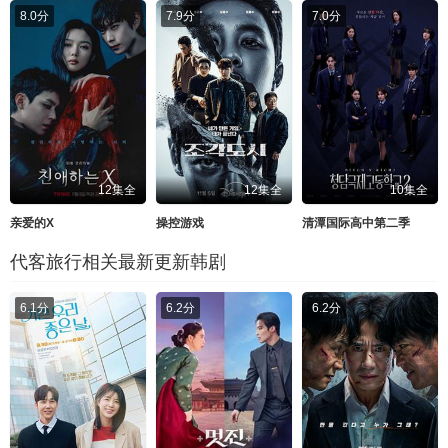
8.0分
7.9分
7.0分
12集全
12集全
10集全
亲爱的X
操控游戏
清潭国际高中第二季
代客旅行相关最新更新韩剧
6.1分
6.2分
6.2分