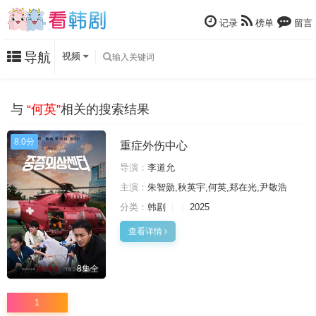
记录
榜单
留言
导航
视频
与
“何英”
相关的搜索结果
8.0分
重症外伤中心
导演：
李道允
主演：
朱智勋,秋英宇,何英,郑在光,尹敬浩
分类：
韩剧
2025
查看详情
8集全
1