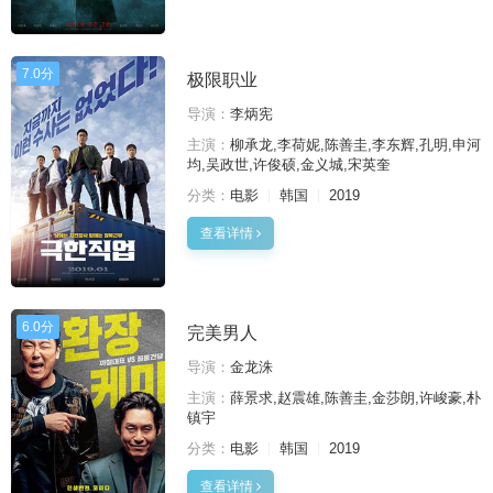
7.0分
极限职业
导演：
李炳宪
主演：
柳承龙,李荷妮,陈善圭,李东辉,孔明,申河
均,吴政世,许俊硕,金义城,宋英奎
分类：
电影
韩国
2019
查看详情
6.0分
完美男人
导演：
金龙洙
主演：
薛景求,赵震雄,陈善圭,金莎朗,许峻豪,朴
镇宇
分类：
电影
韩国
2019
查看详情