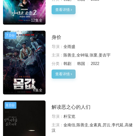
查看详情
12集全
7.0分
身价
导演：
全雨盛
主演：
陈善圭,全钟瑞,张栗,姜吉宇
分类：
韩剧
韩国
2022
查看详情
6集全
8.0分
解读恶之心的人们
导演：
朴宝览
主演：
金南佶,陈善圭,金素真,厉云,李代延,高健
汉