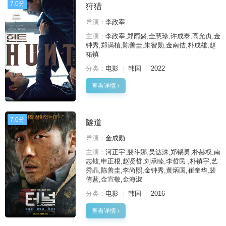
7.0分
狩猎
导演：
李政宰
主演：
李政宰,郑雨盛,全慧珍,许成泰,高允贞,金
钟秀,郑满植,陈善圭,朱智勋,金南佶,朴成雄,赵
祐镇
分类：
电影
韩国
2022
查看详情
7.0分
隧道
导演：
金成勋
主演：
河正宇,裴斗娜,吴达洙,郑锡勇,朴赫权,南
志铉,申正根,赵贤哲,刘承睦,李哲民 ,朴镇宇,艺
秀晶,陈善圭,李尚熙,金钟秀,黄炳国,崔奎华,裴
侑蓝,金宣敬,金海淑
分类：
电影
韩国
2016
查看详情