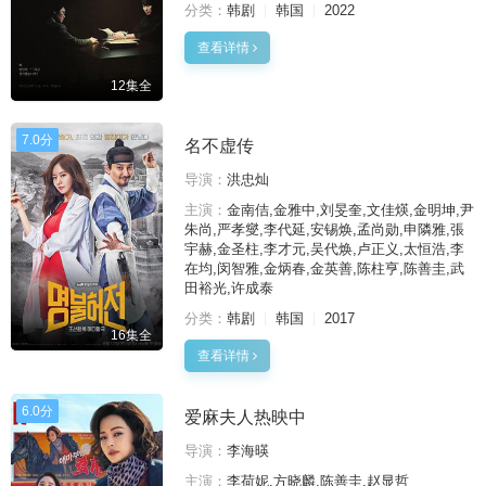
分类：
韩剧
韩国
2022
查看详情
12集全
7.0分
名不虚传
导演：
洪忠灿
主演：
金南佶,金雅中,刘旻奎,文佳煐,金明坤,尹
朱尚,严孝燮,李代延,安锡焕,孟尚勋,申隣雅,張
宇赫,金圣柱,李才元,吴代焕,卢正义,太恒浩,李
在均,闵智雅,金炳春,金英善,陈柱亨,陈善圭,武
田裕光,许成泰
分类：
韩剧
韩国
2017
16集全
查看详情
6.0分
爱麻夫人热映中
导演：
李海暎
主演：
李荷妮,方晓麟,陈善圭,赵显哲