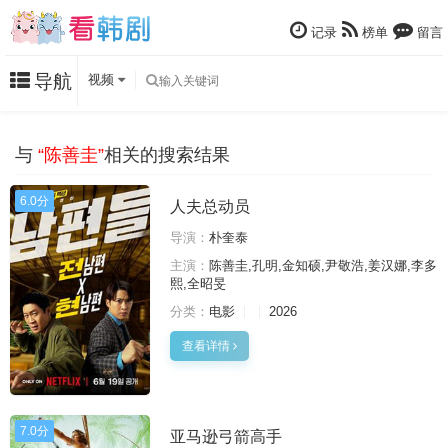
记录
榜单
留言
导航
视频
与
“陈善圭”
相关的搜索结果
6.0分
人夫总动员
导演：
朴奎泰
主演：
陈善圭,孔明,金知硕,尹敬浩,姜汉娜,李多
熙,全昭旻
分类：
电影
2026
查看详情
7.0分
亚马逊弓箭高手