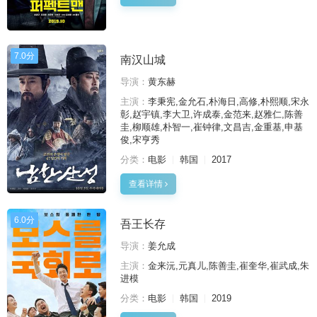
7.0分
南汉山城
导演：
黄东赫
主演：
李秉宪,金允石,朴海日,高修,朴熙顺,宋永
彰,赵宇镇,李大卫,许成泰,金范来,赵雅仁,陈善
圭,柳顺雄,朴智一,崔钟律,文昌吉,金重基,申基
俊,宋亨秀
分类：
电影
韩国
2017
查看详情
6.0分
吾王长存
导演：
姜允成
主演：
金来沅,元真儿,陈善圭,崔奎华,崔武成,朱
进模
分类：
电影
韩国
2019