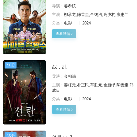
导演：
姜孝镇
主演：
柳承龙,陈善圭,全锡浩,高庚杓,廉惠兰
分类：
电影
2024
查看详情
7.0分
战，乱
导演：
金相满
主演：
姜栋元,朴正民,车胜元,金新绿,陈善圭,郑
成日
分类：
电影
2024
查看详情
7.0分