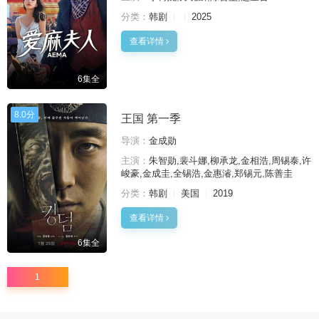
分类：
韩剧
2025
查看详情
6集全
8.0分
王国 第一季
导演：
金成勋
主演：
朱智勋,裴斗娜,柳承龙,金相浩,周锡泰,许
峻豪,金成圭,全锡浩,金惠濬,郑锡元,陈善圭
分类：
韩剧
美国
2019
查看详情
6集全
1