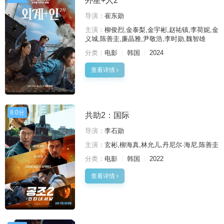
外星+人2
导演：
崔东勋
主演：
柳俊烈,金泰梨,金宇彬,赵祐镇,李荷妮,金
义城,陈善圭,廉晶雅,尹敬浩,李时勋,魏智雄
分类：
电影
韩国
2024
查看详情
8.0分
共助2：国际
导演：
李石勋
主演：
玄彬,柳海真,林允儿,丹尼尔·海尼,陈善圭
分类：
电影
韩国
2022
查看详情