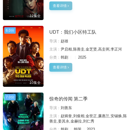
查看详情
12集全
6.0分
UDT：我们小区特工队
导演：
赵雄
主演：
尹启相,陈善圭,金芝贤,高圭弼,李正河
分类：
韩剧
2025
查看详情
10集全
7.0分
惊奇的传闻 第二季
导演：
刘善东
主演：
赵炳奎,刘俊相,金世正,廉惠兰,安锡焕,陈
善圭,姜其永,金赫拉,刘仁秀
分类：
韩剧
韩国
2023