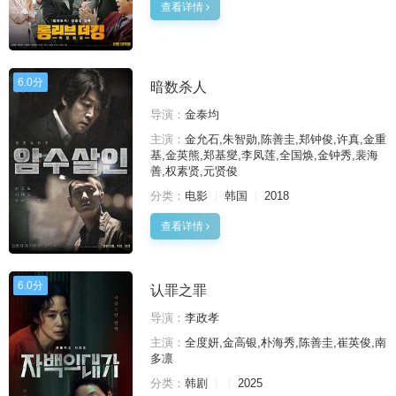
查看详情
6.0分
暗数杀人
导演：
金泰均
主演：
金允石,朱智勋,陈善圭,郑钟俊,许真,金重
基,金英熊,郑基燮,李凤莲,全国焕,金钟秀,裴海
善,权素贤,元贤俊
分类：
电影
韩国
2018
查看详情
6.0分
认罪之罪
导演：
李政孝
主演：
全度妍,金高银,朴海秀,陈善圭,崔英俊,南
多凛
分类：
韩剧
2025