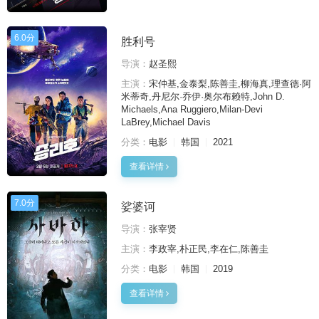
6.0分
胜利号
导演：
赵圣熙
主演：
宋仲基,金泰梨,陈善圭,柳海真,理查德·阿
米蒂奇,丹尼尔·乔伊·奥尔布赖特,John D.
Michaels,Ana Ruggiero,Milan-Devi
LaBrey,Michael Davis
分类：
电影
韩国
2021
查看详情
7.0分
娑婆诃
导演：
张宰贤
主演：
李政宰,朴正民,李在仁,陈善圭
分类：
电影
韩国
2019
查看详情