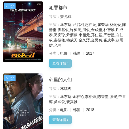
7.0分
犯罪都市
导演：
姜允成
主演：
马东锡,尹启相,赵在允,崔奎华,林炯俊,陈
善圭,洪基俊,许栋元,河俊,金成圭,朴智焕,许成
泰,闵庆珍,尹炳熙,李相元,郑仁基,严智星,白仁
权,裴振雄,韩成天,金久澤,金旲兴,崔成宰,赵震
雄,允珠
分类：
电影
韩国
2017
查看详情
6.0分
邻里的人们
导演：
林镇秀
主演：
马东锡,金赛纶,李相烨,陈善圭,张光,申世
辉,吴熙俊,裴真雅
分类：
电影
韩国
2018
查看详情