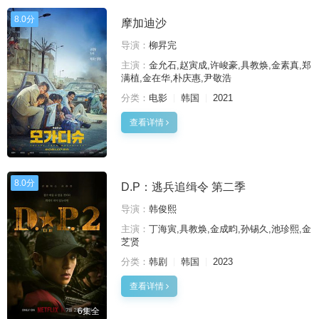
8.0分
摩加迪沙
导演：
柳昇完
主演：
金允石,赵寅成,许峻豪,具教焕,金素真,郑
满植,金在华,朴庆惠,尹敬浩
分类：
电影
韩国
2021
查看详情
8.0分
D.P：逃兵追缉令 第二季
导演：
韩俊熙
主演：
丁海寅,具教焕,金成畇,孙锡久,池珍熙,金
芝贤
分类：
韩剧
韩国
2023
查看详情
6集全