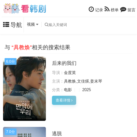
记录
榜单
留言
导航
视频
与
“具教焕”
相关的搜索结果
6.0分
后来的我们
导演：
金度英
主演：
具教焕,文佳煐,姜末琴
分类：
电影
2025
查看详情
7.0分
逃脱