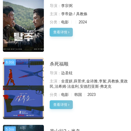
导演：
李宗弼
主演：
李帝勋 / 具教焕
分类：
电影
2024
查看详情
6.0分
杀死福顺
导演：
边圣铉
主演：
全度妍,薛景求,金诗雅,李絮,具教焕,黄政
民,法希姆·法兹利,安德烈亚斯·弗龙克
分类：
电影
韩国
2023
查看详情
5.0分