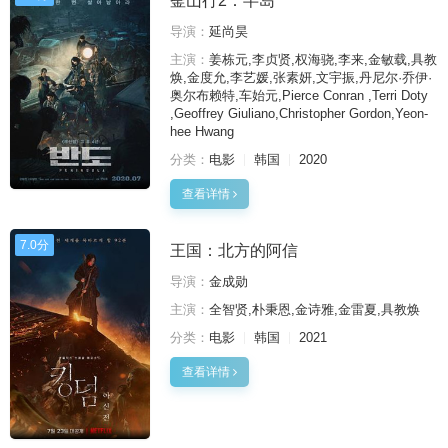
釜山行2：半岛
导演：
延尚昊
主演：
姜栋元,李贞贤,权海骁,李来,金敏载,具教
焕,金度允,李艺媛,张素妍,文宇振,丹尼尔·乔伊·
奥尔布赖特,车始元,Pierce Conran ,Terri Doty
,Geoffrey Giuliano,Christopher Gordon,Yeon-
hee Hwang
分类：
电影
韩国
2020
查看详情
7.0分
王国：北方的阿信
导演：
金成勋
主演：
全智贤,朴秉恩,金诗雅,金雷夏,具教焕
分类：
电影
韩国
2021
查看详情