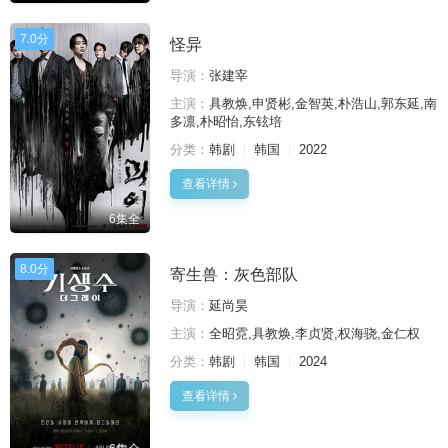
7.0分
怪异
导演：
张建宰
主演：
具教焕,申贤彬,金智英,朴浩山,郭东延,南
多凛,朴昭怡,东铉培
分类：
韩剧
韩国
2022
查看详情
6集全
8.0分
寄生兽：灰色部队
导演：
延尚昊
主演：
全昭霓,具教焕,李贞贤,权海骁,金仁权
分类：
韩剧
韩国
2024
查看详情