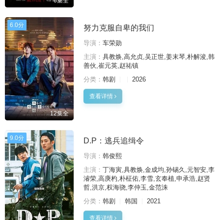
6集全
6.0分
努力克服自卑的我们
导演：
车荣勋
主演：
具教焕,高允贞,吴正世,姜末琴,朴解浚,韩
善伙,崔元英,赵祐镇
分类：
韩剧
2026
查看详情
12集全
9.0分
D.P：逃兵追缉令
导演：
韩俊熙
主演：
丁海寅,具教焕,金成均,孙锡久,元智安,李
濬荣,高庚杓,朴柾佑,李雪,玄奉植,申承浩,赵贤
哲,洪京,权海骁,李仲玉,金范洙
分类：
韩剧
韩国
2021
查看详情