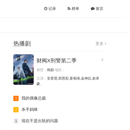
记录
榜单
留言
热播剧
更多
财阀X刑警第二季
类型：
韩剧
地区：
主演：
安普贤,郑恩彩,姜相准,金伸比,俞承
豪..
我的偶像总裁
1
杀手妈咪
2
现在不是出轨的问题
1