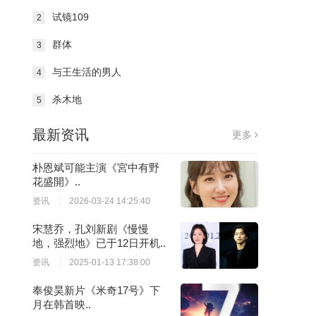
试镜109
2
群体
3
与王生活的男人
4
杀木地
5
最新资讯
更多
朴恩斌可能主演《宮中有野
花盛開》..
资讯
2026-03-24 14:25:40
宋慧乔，孔刘新剧《慢慢
地，强烈地》已于12日开机..
资讯
2025-01-13 17:38:00
奉俊昊新片《米奇17号》下
月在韩首映..