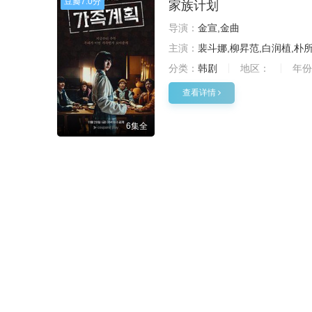
豆瓣
7.0分
家族计划
导演：
金宣,金曲
主演：
裴斗娜,柳昇范,白润植,朴
分类：
韩剧
地区：
年份
查看详情
6集全