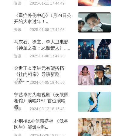
资讯
2025-01-11 17:44:49
《重症外伤中心》1月24日公
开陪大家过年！..
资讯
2025-01-08 17:44:08
马东石、徐玄、李大卫电影
《神圣之夜：恶魔猎人》.....
资讯
2025-01-06 17:47:28
金世正＆李钟元有望搭挡
《社内相亲》导演新剧
《以.....
资讯
2024-04-05 18:46:50
宁艺卓将为电视剧《夜限照
相馆》演唱OST 首位演唱
者..
资讯
2024-03-12 18:15:43
朴炯植&朴信惠搭档 《低谷
医生》能爆火吗..
资讯
2023-12-26 19:00:53