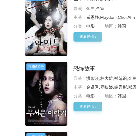
导演：
金曲,金宣
主演：
咸恩静,Maydoni,Choi Ah
分类：
电影
地区：
韩国
查看详情
豆瓣
6.0分
恐怖故事
导演：
洪智暎,林大雄,郑范识,金曲
主演：
金贤秀,罗映姫,裴秀彬,郑恩
分类：
电影
地区：
韩国
查看详情