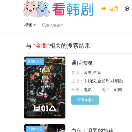
首页
视频
与
“金曲”
相关的搜索结果
豆瓣
6.0分
通话惊魂
导演：
金曲,金宣
主演：
卞约汉,金武烈,朴明勋
分类：
电影
地区：
韩国
查看详情
豆瓣
6.0分
白色：诅咒的旋律