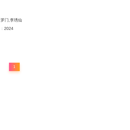
所罗门,李琇仙
：
2024
1