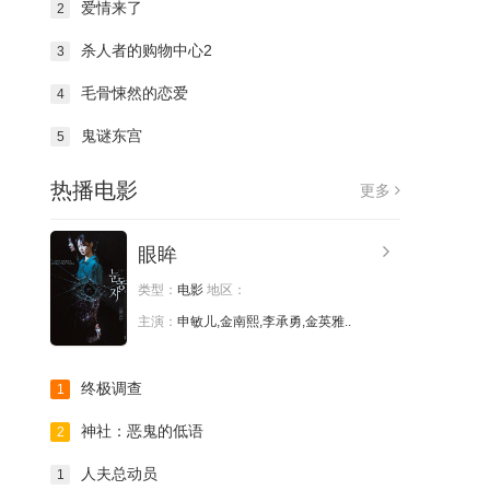
爱情来了
2
杀人者的购物中心2
3
毛骨悚然的恋爱
4
鬼谜东宫
5
热播电影
更多
眼眸
类型：
电影
地区：
主演：
申敏儿,金南熙,李承勇,金英雅..
终极调查
1
神社：恶鬼的低语
2
人夫总动员
1